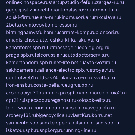
onlinekinospace.ru
startupstudio-fefu.ru
zarges-ru.ru
gegenjustizunrecht.ru
autobalashov.ru
utrovortu.ru
spiski-firm.ru
elara-m.ru
kinomusorka.ru
mkcslava.ru
2bets.ru
vintovoykompressor.ru
birminghamvsfulham.ru
sarmat-komp.ru
pioneeri.ru
amadis-chocolate.ru
shkurki-karakulya.ru
kanotiforet.spb.ru
tutmassage.ru
ecolog.org.ru
praga.spb.ru
falcorussia.ru
autodoctorservis.ru
kamertondom.spb.ru
net-life.net.ru
avto-vozim.ru
sakhcamera.ru
alliance-electro.spb.ru
stroyavt.ru
controlweb1.ru
tdsak74.ru
kinzozo-ru.ru
kvotka.ru
iron-snab.ru
costa-bella.ru
eugrus.pp.ru
associaciya39.ru
primexpo.spb.ru
bezmorchin.ru
ia2.ru
cpt21.ru
ispecspb.ru
regahost.ru
kolosok-elita.ru
tae-kwon.ru
consrio.com.ru
insiam.ru
avegainfo.ru
archery161.ru
bigencyclica.ru
vlast16.ru
korru.net
sarmiento.spb.su
extelopedia.ru
lammin-suo.spb.ru
iskatour.spb.ru
snpi.org.ru
running-line.ru