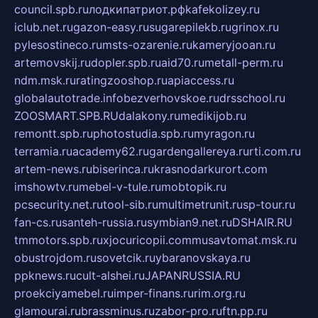
council.spb.ru
лодкипатриот.рф
kafekolizey.ru
iclub.net.ru
gazon-easy.ru
sugarepilekb.ru
grinox.ru
pylesostineco.ru
msts-ozarenie.ru
kameryjooan.ru
artemovskij.ru
dopler.spb.ru
aid70.ru
metall-perm.ru
ndm.msk.ru
ratingzooshop.ru
apiaccess.ru
globalautotrade.info
bezverhovskoe.ru
drsschool.ru
ZOOSMART.SPB.RU
dalakony.ru
medikijob.ru
remontt.spb.ru
photostudia.spb.ru
myragon.ru
terramia.ru
academy62.ru
gardengallereya.ru
rti.com.ru
artem-news.ru
biserinca.ru
krasnodarkurort.com
imshowtv.ru
mebel-v-tule.ru
mobtopik.ru
pcsecurity.net.ru
tool-sib.ru
multimetrunit.ru
sp-tour.ru
fan-cs.ru
santeh-russia.ru
symbian9.net.ru
DSHAIR.RU
tmmotors.spb.ru
xjocuricopii.com
musavtomat.msk.ru
obustrojdom.ru
sovetcik.ru
ybaranovskaya.ru
ppknews.ru
cult-alshei.ru
JAPANRUSSIA.RU
proekciyamebel.ru
imper-finans.ru
rim.org.ru
glamourai.ru
brassminus.ru
zabor-pro.ru
ftn.pp.ru