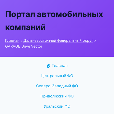
Портал автомобильных
компаний
Главная
»
Дальневосточный федеральный округ
»
GARAGE Drive Vector
🏠 Главная
Центральный ФО
Северо-Западный ФО
Приволжский ФО
Уральский ФО