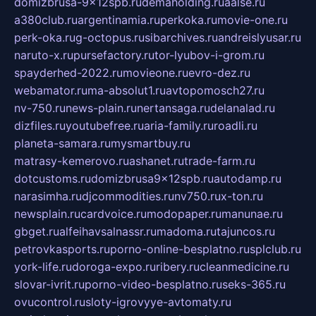
domizbrusa-9x12spb.ru
demaholding.ru
aalse.ru
a380club.ru
argentinamia.ru
perkoka.ru
movie-one.ru
perk-oka.ru
g-octopus.ru
sibarchives.ru
andreislyusar.ru
naruto-x.ru
pursefactory.ru
tor-lyubov-i-grom.ru
spayderhed-2022.ru
movieone.ru
evro-dez.ru
webamator.ru
ma-absolut1.ru
avtopomosch27.ru
nv-750.ru
news-plain.ru
nertansaga.ru
delanalad.ru
dizfiles.ru
youtubefree.ru
aria-family.ru
roadli.ru
planeta-samara.ru
mysmartbuy.ru
matrasy-kemerovo.ru
ashanet.ru
trade-farm.ru
dotcustoms.ru
domizbrusa9x12spb.ru
autodamp.ru
narasimha.ru
djcommodities.ru
nv750.ru
x-ton.ru
newsplain.ru
cardvoice.ru
modopaper.ru
manunae.ru
gbget.ru
alfeihavsalnassr.ru
madoma.ru
tajuncos.ru
petrovkasports.ru
porno-online-besplatno.ru
splclub.ru
york-life.ru
doroga-expo.ru
ribery.ru
cleanmedicine.ru
slovar-ivrit.ru
porno-video-besplatno.ru
seks-365.ru
ovucontrol.ru
sloty-igrovyye-avtomaty.ru