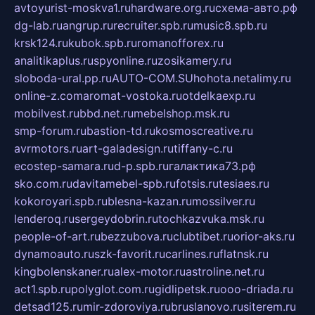
avtoyurist-moskva1.ru
hardware.org.ru
схема-авто.рф
dg-lab.ru
angrup.ru
recruiter.spb.ru
music8.spb.ru
krsk124.ru
kubok.spb.ru
romanofforex.ru
analitikaplus.ru
spyonline.ru
zosikamery.ru
sloboda-ural.pp.ru
AUTO-COM.SU
hohota.net
alimy.ru
online-z.com
aromat-vostoka.ru
otdelkaexp.ru
mobilvest.ru
bbd.net.ru
mebelshop.msk.ru
smp-forum.ru
bastion-td.ru
kosmoscreative.ru
avrmotors.ru
art-galadesign.ru
tiffany-c.ru
ecostep-samara.ru
d-p.spb.ru
галактика73.рф
sko.com.ru
davitamebel-spb.ru
fotsis.ru
tesiaes.ru
kokoroyari.spb.ru
blesna-kazan.ru
mossilver.ru
lenderoq.ru
sergeydobrin.ru
tochkazvuka.msk.ru
people-of-art.ru
bezzubova.ru
clubtibet.ru
orior-aks.ru
dynamoauto.ru
szk-favorit.ru
carlines.ru
flatnsk.ru
kingbolenskaner.ru
alex-motor.ru
astroline.net.ru
act1.spb.ru
polyglot.com.ru
gidlipetsk.ru
ooo-driada.ru
detsad125.ru
mir-zdoroviya.ru
bruslanovo.ru
siterem.ru