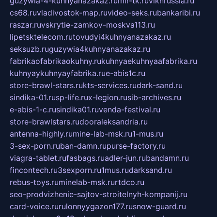
guzywia-4-kuhnyanazakaz.ru
mir-tk.ru
vlknrussia.ru
cs68.ru
vladivostok-map.ru
video-seks.ru
bankaribi.ru
raszar.ru
vskrytie-zamkov-moskva113.ru
lipetsktelecom.ru
tovudyi4kuhnyanazakaz.ru
seksuzb.ru
guzywia4kuhnyanazakaz.ru
fabrikaofabrikaokuhny.ru
kuhnyaekuhnyaafabrika.ru
kuhnyaykuhnyayfabrika.ru
e-abis1c.ru
store-brawl-stars.ru
kts-services.ru
dark-sand.ru
sindika-01.ru
sp-life.ru
x-legion.ru
sib-archives.ru
e-abis-1-c.ru
sindika01.ru
venda-festival.ru
store-brawlstars.ru
dooraleksandria.ru
antenna-highly.ru
mine-lab-msk.ru
1-mus.ru
3-sex-porn.ru
ban-damn.ru
purse-factory.ru
viagra-tablet.ru
fasbags.ru
adler-jun.ru
bandamn.ru
fincontech.ru
3sexporn.ru
1mus.ru
darksand.ru
rebus-toys.ru
minelab-msk.ru
rtdco.ru
seo-prodvizhenie-sajtov-stroitelnyh-kompanij.ru
card-voice.ru
rulonnyygazon177.ru
snow-guard.ru