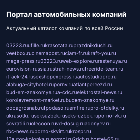
Портал автомобильных компаний
Актуальный каталог компаний по всей России
03223.ru
ufille.ru
krasotata.ru
prazdnikdushi.ru
veetbox.ru
cinemapost.ru
ciam-fr.ru
kraft-you.ru
mega-press.ru
03223.ru
web-explore.ru
rastenuya.ru
eurovision-russia.ru
strah-news.ru
freeride-team.ru
itrack-24.ru
sexshopexpress.ru
autostudiopro.ru
alabuga-cityhotel.ru
pornv.ru
atlantpereezd.ru
bud-em-znakomye.ru
a-cdc.ru
elektrostal-news.ru
korolevremont-market.ru
budem-znakomye.ru
oooagrosnab.ru
fpodaso.ru
emfire.ru
pro-otdelky.ru
ukrasotki.ru
seksuzbek.ru
seks-uzbek.ru
porno-vk.ru
sovratili.ru
olecoon.ru
vd-dosug.ru
adonyev.ru
rbc-news.ru
porno-skvirt.ru
krospr.ru
13autor-kolonka.ru
sormol.ru
2rich.ru
hostel-65.ru