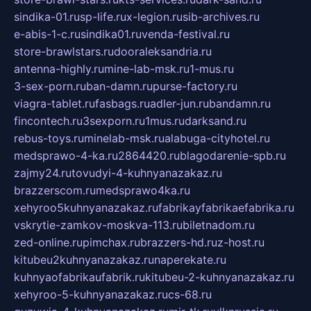
sindika-01.ru
sp-life.ru
x-legion.ru
sib-archives.ru
e-abis-1-c.ru
sindika01.ru
venda-festival.ru
store-brawlstars.ru
dooraleksandria.ru
antenna-highly.ru
mine-lab-msk.ru
1-mus.ru
3-sex-porn.ru
ban-damn.ru
purse-factory.ru
viagra-tablet.ru
fasbags.ru
adler-jun.ru
bandamn.ru
fincontech.ru
3sexporn.ru
1mus.ru
darksand.ru
rebus-toys.ru
minelab-msk.ru
alabuga-cityhotel.ru
medsprawo-4-ka.ru
2864420.ru
blagodarenie-spb.ru
zajmy24.ru
tovudyi-4-kuhnyanazakaz.ru
brazzerscom.ru
medsprawo4ka.ru
xehyroo5kuhnyanazakaz.ru
fabrikayfabrikaefabrika.ru
vskrytie-zamkov-moskva-113.ru
biletnadom.ru
zed-online.ru
pimchax.ru
brazzers-hd.ru
z-host.ru
kitubeu2kuhnyanazakaz.ru
naperekate.ru
kuhnyaofabrikaufabrik.ru
kitubeu-2-kuhnyanazakaz.ru
xehyroo-5-kuhnyanazakaz.ru
cs-68.ru