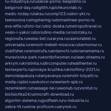
ru-industriya.ru
russkoe-porno-besplatno.ru
belgorod-day.ru
digilith.ru
pichkurovlab.ru
medic-today.ru
taksu.ru
comp123.ru
don-ykt.ru
teensvoice.ru
imgsharing.ru
domashnee-porno.ru
eva-elfie.ru
foto-tur.ru
biz-doska.ru
metropoltravel.ru
veslo-i-yakor.ru
borodino-media.ru
rostotsky.ru
regionufa.ru
weiss-bet.ru
zaryna.ru
casinotablet.ru
universalia.ru
remont-mebeli-moscow.ru
termomur.ru
clubfisher.ru
remstirufa.ru
erdamchi.ru
doramamama.ru
muraviovka-park.ru
worldofwoman.ru
clean-dreams.ru
arkrym.ru
kristinita.ru
dircomputer.ru
healthenter.ru
textexperts.ru
pivnaya-kruzhka.ru
kinofilmy-2021.ru
demolalapaluza.ru
tanyavanya.ru
remstir-tolyatti.ru
msdip.ru
jdol.ru
sokolovr.ru
newtech-spb.ru
rezemkleim.ru
massage-tai.ru
seonub.ru
zvonitut.ru
biolisichka24.ru
mncraft-download.ru
algoritm-sistema.ru
godflesh.ru
ru-industria.ru
zebra-tlt.ru
okna-proficom.ru
erynok.ru