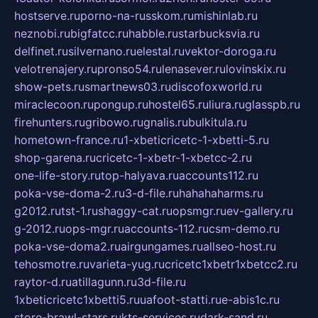
hostserve.ru
porno-na-russkom.ru
mishinlab.ru
neznobi.ru
bigfatcc.ru
habble.ru
starbucksvia.ru
delfinet.ru
silvernano.ru
elestal.ru
vektor-doroga.ru
velotrenajery.ru
pronso54.ru
lenasever.ru
lovinskix.ru
show-pets.ru
smartnews03.ru
discofoxworld.ru
miraclecoon.ru
pongup.ru
hostel65.ru
liura.ru
glasspb.ru
firehunters.ru
gribowo.ru
gnalis.ru
bulkitula.ru
hometown-france.ru
1-xbeticricetc-1-xbetti-5.ru
shop-garena.ru
cricetc-1-xbetr-1-xbetcc-2.ru
one-life-story.ru
top-halyava.ru
accounts112.ru
poka-vse-doma-2.ru
3-d-file.ru
hahahaharms.ru
g2012.ru
tst-1.ru
shaggy-cat.ru
opsmgr.ru
ev-gallery.ru
g-2012.ru
ops-mgr.ru
accounts-112.ru
csm-demo.ru
poka-vse-doma2.ru
airgungames.ru
allseo-host.ru
tehosmotre.ru
varieta-yug.ru
cricetc1xbetr1xbetcc2.ru
raytor-d.ru
atillagunn.ru
3d-file.ru
1xbeticricetc1xbetti5.ru
uafoot-statti.ru
e-abis1c.ru
store-brawl-stars.ru
kts-services.ru
dark-sand.ru