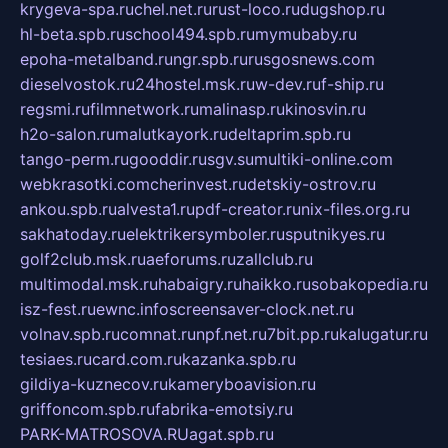
krygeva-spa.ru
chel.net.ru
rust-loco.ru
dugshop.ru
hl-beta.spb.ru
school494.spb.ru
mymubaby.ru
epoha-metalband.ru
ngr.spb.ru
rusgosnews.com
dieselvostok.ru
24hostel.msk.ru
w-dev.ru
f-ship.ru
regsmi.ru
filmnetwork.ru
malinasp.ru
kinosvin.ru
h2o-salon.ru
malutkayork.ru
deltaprim.spb.ru
tango-perm.ru
gooddir.ru
sgv.su
multiki-online.com
webkrasotki.com
cherinvest.ru
detskiy-ostrov.ru
ankou.spb.ru
alvesta1.ru
pdf-creator.ru
nix-files.org.ru
sakhatoday.ru
elektrikersymboler.ru
sputnikyes.ru
golf2club.msk.ru
aeforums.ru
zallclub.ru
multimodal.msk.ru
habaigry.ru
haikko.ru
sobakopedia.ru
isz-fest.ru
ewnc.info
screensaver-clock.net.ru
volnav.spb.ru
comnat.ru
npf.net.ru
7bit.pp.ru
kalugatur.ru
tesiaes.ru
card.com.ru
kazanka.spb.ru
gildiya-kuznecov.ru
kameryboavision.ru
griffoncom.spb.ru
fabrika-emotsiy.ru
PARK-MATROSOVA.RU
agat.spb.ru