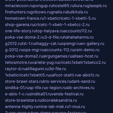
miraclecoon.ru
pongup.ru
hostel65.ru
liura.ru
glasspb.ru
firehunters.ru
gribowo.ru
gnalis.ru
bulkitula.ru
hometown-france.ru
1-xbeticricetc-1-xbetti-5.ru
shop-garena.ru
cricetc-1-xbetr-1-xbetcc-2.ru
one-life-story.ru
top-halyava.ru
accounts112.ru
poka-vse-doma-2.ru
3-d-file.ru
hahahaharms.ru
g2012.ru
tst-1.ru
shaggy-cat.ru
opsmgr.ru
ev-gallery.ru
g-2012.ru
ops-mgr.ru
accounts-112.ru
csm-demo.ru
poka-vse-doma2.ru
airgungames.ru
allseo-host.ru
tehosmotre.ru
varieta-yug.ru
cricetc1xbetr1xbetcc2.ru
raytor-d.ru
atillagunn.ru
3d-file.ru
1xbeticricetc1xbetti5.ru
uafoot-statti.ru
e-abis1c.ru
store-brawl-stars.ru
kts-services.ru
dark-sand.ru
sindika-01.ru
sp-life.ru
x-legion.ru
sib-archives.ru
e-abis-1-c.ru
sindika01.ru
venda-festival.ru
store-brawlstars.ru
dooraleksandria.ru
antenna-highly.ru
mine-lab-msk.ru
1-mus.ru
3-sex-porn.ru
ban-damn.ru
purse-factory.ru