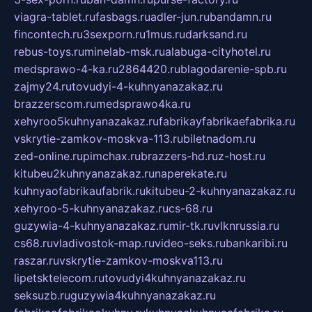
viagra-tablet.ru
fasbags.ru
adler-jun.ru
bandamn.ru
fincontech.ru
3sexporn.ru
1mus.ru
darksand.ru
rebus-toys.ru
minelab-msk.ru
alabuga-cityhotel.ru
medsprawo-4-ka.ru
2864420.ru
blagodarenie-spb.ru
zajmy24.ru
tovudyi-4-kuhnyanazakaz.ru
brazzerscom.ru
medsprawo4ka.ru
xehyroo5kuhnyanazakaz.ru
fabrikayfabrikaefabrika.ru
vskrytie-zamkov-moskva-113.ru
biletnadom.ru
zed-online.ru
pimchax.ru
brazzers-hd.ru
z-host.ru
kitubeu2kuhnyanazakaz.ru
naperekate.ru
kuhnyaofabrikaufabrik.ru
kitubeu-2-kuhnyanazakaz.ru
xehyroo-5-kuhnyanazakaz.ru
cs-68.ru
guzywia-4-kuhnyanazakaz.ru
mir-tk.ru
vlknrussia.ru
cs68.ru
vladivostok-map.ru
video-seks.ru
bankaribi.ru
raszar.ru
vskrytie-zamkov-moskva113.ru
lipetsktelecom.ru
tovudyi4kuhnyanazakaz.ru
seksuzb.ru
guzywia4kuhnyanazakaz.ru