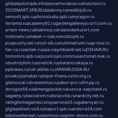
globalautotrade.info
bezverhovskoe.ru
drsschool.ru
ZOOSMART.SPB.RU
dalakony.ru
medikijob.ru
remontt.spb.ru
photostudia.spb.ru
myragon.ru
terramia.ru
academy62.ru
gardengallereya.ru
rti.com.ru
artem-news.ru
biserinca.ru
krasnodarkurort.com
imshowtv.ru
mebel-v-tule.ru
mobtopik.ru
pcsecurity.net.ru
tool-sib.ru
multimetrunit.ru
sp-tour.ru
fan-cs.ru
santeh-russia.ru
symbian9.net.ru
DSHAIR.RU
tmmotors.spb.ru
xjocuricopii.com
musavtomat.msk.ru
obustrojdom.ru
sovetcik.ru
ybaranovskaya.ru
ppknews.ru
cult-alshei.ru
JAPANRUSSIA.RU
proekciyamebel.ru
imper-finans.ru
rim.org.ru
glamourai.ru
brassminus.ru
zabor-pro.ru
ftn.pp.ru
dorogoe58.ru
laimengpacker.ru
kuzova-zapchasti.ru
sageerp.ru
taxodrom.ru
dsrazvitie.ru
hardcity.net.ru
ratinghomegames.ru
topservice25.ru
gubernyan.ru
gtglasslined.ru
ii4.ru
tssport.spb.ru
andorra24.com
blackwallstreet.ru
oboimos.ru
optim-doors.com.ru