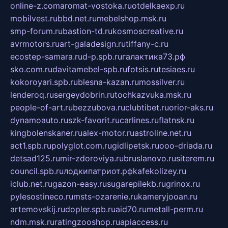
online-z.com
aromat-vostoka.ru
otdelkaexp.ru
mobilvest.ru
bbd.net.ru
mebelshop.msk.ru
smp-forum.ru
bastion-td.ru
kosmoscreative.ru
avrmotors.ru
art-galadesign.ru
tiffany-c.ru
ecostep-samara.ru
d-p.spb.ru
галактика73.рф
sko.com.ru
davitamebel-spb.ru
fotsis.ru
tesiaes.ru
kokoroyari.spb.ru
blesna-kazan.ru
mossilver.ru
lenderoq.ru
sergeydobrin.ru
tochkazvuka.msk.ru
people-of-art.ru
bezzubova.ru
clubtibet.ru
orior-aks.ru
dynamoauto.ru
szk-favorit.ru
carlines.ru
flatnsk.ru
kingbolenskaner.ru
alex-motor.ru
astroline.net.ru
act1.spb.ru
polyglot.com.ru
gidlipetsk.ru
ooo-driada.ru
detsad125.ru
mir-zdoroviya.ru
bruslanovo.ru
siterem.ru
council.spb.ru
лодкипатриот.рф
kafekolizey.ru
iclub.net.ru
gazon-easy.ru
sugarepilekb.ru
grinox.ru
pylesostineco.ru
msts-ozarenie.ru
kameryjooan.ru
artemovskij.ru
dopler.spb.ru
aid70.ru
metall-perm.ru
ndm.msk.ru
ratingzooshop.ru
apiaccess.ru