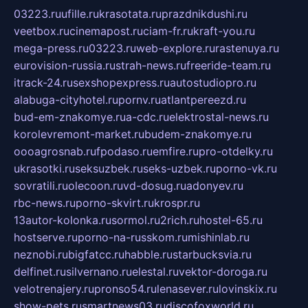
03223.ru
ufille.ru
krasotata.ru
prazdnikdushi.ru
veetbox.ru
cinemapost.ru
ciam-fr.ru
kraft-you.ru
mega-press.ru
03223.ru
web-explore.ru
rastenuya.ru
eurovision-russia.ru
strah-news.ru
freeride-team.ru
itrack-24.ru
sexshopexpress.ru
autostudiopro.ru
alabuga-cityhotel.ru
pornv.ru
atlantpereezd.ru
bud-em-znakomye.ru
a-cdc.ru
elektrostal-news.ru
korolevremont-market.ru
budem-znakomye.ru
oooagrosnab.ru
fpodaso.ru
emfire.ru
pro-otdelky.ru
ukrasotki.ru
seksuzbek.ru
seks-uzbek.ru
porno-vk.ru
sovratili.ru
olecoon.ru
vd-dosug.ru
adonyev.ru
rbc-news.ru
porno-skvirt.ru
krospr.ru
13autor-kolonka.ru
sormol.ru
2rich.ru
hostel-65.ru
hostserve.ru
porno-na-russkom.ru
mishinlab.ru
neznobi.ru
bigfatcc.ru
habble.ru
starbucksvia.ru
delfinet.ru
silvernano.ru
elestal.ru
vektor-doroga.ru
velotrenajery.ru
pronso54.ru
lenasever.ru
lovinskix.ru
show-pets.ru
smartnews03.ru
discofoxworld.ru