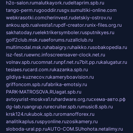
h2o-salon.ru
malutkayork.ru
deltaprim.spb.ru
tango-perm.ru
gooddir.ru
sgv.su
multiki-online.com
webkrasotki.com
cherinvest.ru
detskiy-ostrov.ru
ankou.spb.ru
alvesta1.ru
pdf-creator.ru
nix-files.org.ru
sakhatoday.ru
elektrikersymboler.ru
sputnikyes.ru
golf2club.msk.ru
aeforums.ru
zallclub.ru
multimodal.msk.ru
habaigry.ru
haikko.ru
sobakopedia.ru
isz-fest.ru
ewnc.info
screensaver-clock.net.ru
volnav.spb.ru
comnat.ru
npf.net.ru
7bit.pp.ru
kalugatur.ru
tesiaes.ru
card.com.ru
kazanka.spb.ru
gildiya-kuznecov.ru
kameryboavision.ru
griffoncom.spb.ru
fabrika-emotsiy.ru
PARK-MATROSOVA.RU
agat.spb.ru
avtoyurist-moskva1.ru
hardware.org.ru
схема-авто.рф
dg-lab.ru
angrup.ru
recruiter.spb.ru
music8.spb.ru
krsk124.ru
kubok.spb.ru
romanofforex.ru
analitikaplus.ru
spyonline.ru
zosikamery.ru
sloboda-ural.pp.ru
AUTO-COM.SU
hohota.net
alimy.ru