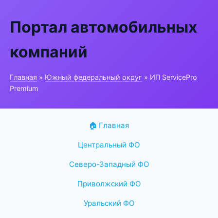
Портал автомобильных
компаний
Главная
»
Южный федеральный округ
» ИП ServicePro
Premium
🏠 Главная
Центральный ФО
Северо-Западный ФО
Приволжский ФО
Уральский ФО