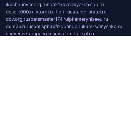
ikuch.ru
nycr.org.ru
npa21.ru
vremya-ch.spb.ru
desert000.ru
ivtorgi.ru
ifiori.ru
catalog-statei.ru
dcv.org.ru
spetsmaster174.ru
ipkameryhiseeu.ru
dum26.ru
ruspol.spb.ru
fr-opendp.ru
kam-solnyshko.ru
cheyenne-arapaho.ru
sevzapmetal.spb.ru
ted-lapidus.spb.ru
parasite-eliminator.ru
sigma-complete.ru
modernworld.ru
dama-moda.ru
eholot-group.ru
sk-nvkz.ru
DRONGOLD.RU
democratia2.ru
i-farmer.ru
mass-sport.org
jablonex.spb.ru
bookmess.ru
linkword.ru
refineua.com.ru
cs-spec.net.ru
altay-mebel.ru
DNK-THEATRE.RU
mechaniks.spb.ru
ipcamtechage.ru
skosta.ru
a-sun.ru
stroy-ldsp.ru
snowlands.org.ru
childrensshoes.ru
mrlizzy.ru
mebelsofiakrd.ru
bulizhenko.ru
rumantick.net.ru
mtszerno.ru
daily-fishing.ru
glushiteli-v-spb.ru
megasat.org.ru
localization.net.ru
flyingfish.pp.ru
ds5teremok.ru
aclib.spb.ru
komissionka30.ru
mag-profit.ru