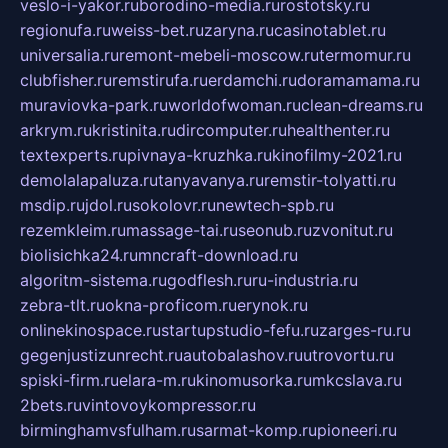
veslo-i-yakor.ru
borodino-media.ru
rostotsky.ru
regionufa.ru
weiss-bet.ru
zaryna.ru
casinotablet.ru
universalia.ru
remont-mebeli-moscow.ru
termomur.ru
clubfisher.ru
remstirufa.ru
erdamchi.ru
doramamama.ru
muraviovka-park.ru
worldofwoman.ru
clean-dreams.ru
arkrym.ru
kristinita.ru
dircomputer.ru
healthenter.ru
textexperts.ru
pivnaya-kruzhka.ru
kinofilmy-2021.ru
demolalapaluza.ru
tanyavanya.ru
remstir-tolyatti.ru
msdip.ru
jdol.ru
sokolovr.ru
newtech-spb.ru
rezemkleim.ru
massage-tai.ru
seonub.ru
zvonitut.ru
biolisichka24.ru
mncraft-download.ru
algoritm-sistema.ru
godflesh.ru
ru-industria.ru
zebra-tlt.ru
okna-proficom.ru
erynok.ru
onlinekinospace.ru
startupstudio-fefu.ru
zarges-ru.ru
gegenjustizunrecht.ru
autobalashov.ru
utrovortu.ru
spiski-firm.ru
elara-m.ru
kinomusorka.ru
mkcslava.ru
2bets.ru
vintovoykompressor.ru
birminghamvsfulham.ru
sarmat-komp.ru
pioneeri.ru