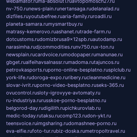
webamator.ru
ma-absolut1.ru
avtopomosch27.ru
nv-750.ru
news-plain.ru
nertansaga.ru
delanalad.ru
dizfiles.ru
youtubefree.ru
aria-family.ru
roadli.ru
planeta-samara.ru
mysmartbuy.ru
matrasy-kemerovo.ru
ashanet.ru
trade-farm.ru
dotcustoms.ru
domizbrusa9x12spb.ru
autodamp.ru
narasimha.ru
djcommodities.ru
nv750.ru
x-ton.ru
newsplain.ru
cardvoice.ru
modopaper.ru
manunae.ru
gbget.ru
alfeihavsalnassr.ru
madoma.ru
tajuncos.ru
petrovkasports.ru
porno-online-besplatno.ru
splclub.ru
york-life.ru
doroga-expo.ru
ribery.ru
cleanmedicine.ru
slovar-ivrit.ru
porno-video-besplatno.ru
seks-365.ru
ovucontrol.ru
sloty-igrovyye-avtomaty.ru
ru-industriya.ru
russkoe-porno-besplatno.ru
belgorod-day.ru
digilith.ru
pichkurovlab.ru
medic-today.ru
taksu.ru
comp123.ru
don-ykt.ru
teensvoice.ru
imgsharing.ru
domashnee-porno.ru
eva-elfie.ru
foto-tur.ru
biz-doska.ru
metropoltravel.ru