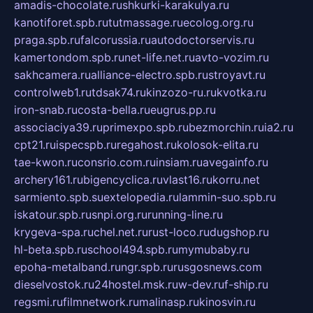
amadis-chocolate.ru
shkurki-karakulya.ru
kanotiforet.spb.ru
tutmassage.ru
ecolog.org.ru
praga.spb.ru
falcorussia.ru
autodoctorservis.ru
kamertondom.spb.ru
net-life.net.ru
avto-vozim.ru
sakhcamera.ru
alliance-electro.spb.ru
stroyavt.ru
controlweb1.ru
tdsak74.ru
kinzozo-ru.ru
kvotka.ru
iron-snab.ru
costa-bella.ru
eugrus.pp.ru
associaciya39.ru
primexpo.spb.ru
bezmorchin.ru
ia2.ru
cpt21.ru
ispecspb.ru
regahost.ru
kolosok-elita.ru
tae-kwon.ru
consrio.com.ru
insiam.ru
avegainfo.ru
archery161.ru
bigencyclica.ru
vlast16.ru
korru.net
sarmiento.spb.su
extelopedia.ru
lammin-suo.spb.ru
iskatour.spb.ru
snpi.org.ru
running-line.ru
krygeva-spa.ru
chel.net.ru
rust-loco.ru
dugshop.ru
hl-beta.spb.ru
school494.spb.ru
mymubaby.ru
epoha-metalband.ru
ngr.spb.ru
rusgosnews.com
dieselvostok.ru
24hostel.msk.ru
w-dev.ru
f-ship.ru
regsmi.ru
filmnetwork.ru
malinasp.ru
kinosvin.ru