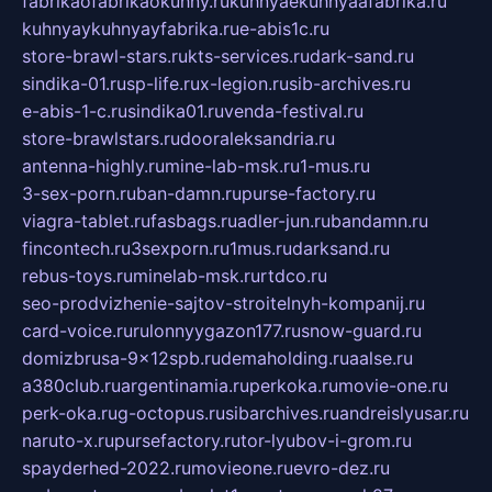
fabrikaofabrikaokuhny.ru
kuhnyaekuhnyaafabrika.ru
kuhnyaykuhnyayfabrika.ru
e-abis1c.ru
store-brawl-stars.ru
kts-services.ru
dark-sand.ru
sindika-01.ru
sp-life.ru
x-legion.ru
sib-archives.ru
e-abis-1-c.ru
sindika01.ru
venda-festival.ru
store-brawlstars.ru
dooraleksandria.ru
antenna-highly.ru
mine-lab-msk.ru
1-mus.ru
3-sex-porn.ru
ban-damn.ru
purse-factory.ru
viagra-tablet.ru
fasbags.ru
adler-jun.ru
bandamn.ru
fincontech.ru
3sexporn.ru
1mus.ru
darksand.ru
rebus-toys.ru
minelab-msk.ru
rtdco.ru
seo-prodvizhenie-sajtov-stroitelnyh-kompanij.ru
card-voice.ru
rulonnyygazon177.ru
snow-guard.ru
domizbrusa-9x12spb.ru
demaholding.ru
aalse.ru
a380club.ru
argentinamia.ru
perkoka.ru
movie-one.ru
perk-oka.ru
g-octopus.ru
sibarchives.ru
andreislyusar.ru
naruto-x.ru
pursefactory.ru
tor-lyubov-i-grom.ru
spayderhed-2022.ru
movieone.ru
evro-dez.ru