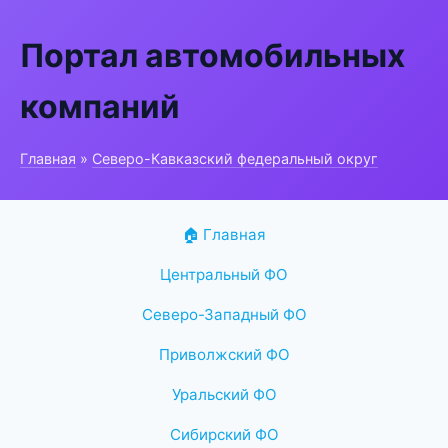
Портал автомобильных
компаний
Главная
»
Северо-Кавказский федеральный округ
🏠 Главная
Центральный ФО
Северо-Западный ФО
Приволжский ФО
Уральский ФО
Сибирский ФО