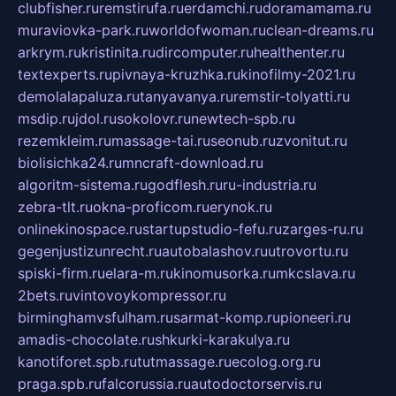
clubfisher.ru
remstirufa.ru
erdamchi.ru
doramamama.ru
muraviovka-park.ru
worldofwoman.ru
clean-dreams.ru
arkrym.ru
kristinita.ru
dircomputer.ru
healthenter.ru
textexperts.ru
pivnaya-kruzhka.ru
kinofilmy-2021.ru
demolalapaluza.ru
tanyavanya.ru
remstir-tolyatti.ru
msdip.ru
jdol.ru
sokolovr.ru
newtech-spb.ru
rezemkleim.ru
massage-tai.ru
seonub.ru
zvonitut.ru
biolisichka24.ru
mncraft-download.ru
algoritm-sistema.ru
godflesh.ru
ru-industria.ru
zebra-tlt.ru
okna-proficom.ru
erynok.ru
onlinekinospace.ru
startupstudio-fefu.ru
zarges-ru.ru
gegenjustizunrecht.ru
autobalashov.ru
utrovortu.ru
spiski-firm.ru
elara-m.ru
kinomusorka.ru
mkcslava.ru
2bets.ru
vintovoykompressor.ru
birminghamvsfulham.ru
sarmat-komp.ru
pioneeri.ru
amadis-chocolate.ru
shkurki-karakulya.ru
kanotiforet.spb.ru
tutmassage.ru
ecolog.org.ru
praga.spb.ru
falcorussia.ru
autodoctorservis.ru