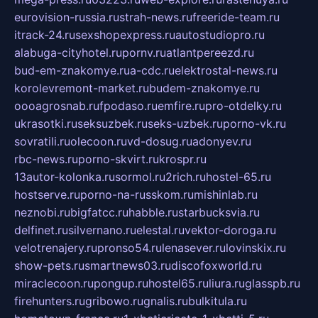
eurovision-russia.ru
strah-news.ru
freeride-team.ru
itrack-24.ru
sexshopexpress.ru
autostudiopro.ru
alabuga-cityhotel.ru
pornv.ru
atlantpereezd.ru
bud-em-znakomye.ru
a-cdc.ru
elektrostal-news.ru
korolevremont-market.ru
budem-znakomye.ru
oooagrosnab.ru
fpodaso.ru
emfire.ru
pro-otdelky.ru
ukrasotki.ru
seksuzbek.ru
seks-uzbek.ru
porno-vk.ru
sovratili.ru
olecoon.ru
vd-dosug.ru
adonyev.ru
rbc-news.ru
porno-skvirt.ru
krospr.ru
13autor-kolonka.ru
sormol.ru
2rich.ru
hostel-65.ru
hostserve.ru
porno-na-russkom.ru
mishinlab.ru
neznobi.ru
bigfatcc.ru
habble.ru
starbucksvia.ru
delfinet.ru
silvernano.ru
elestal.ru
vektor-doroga.ru
velotrenajery.ru
pronso54.ru
lenasever.ru
lovinskix.ru
show-pets.ru
smartnews03.ru
discofoxworld.ru
miraclecoon.ru
pongup.ru
hostel65.ru
liura.ru
glasspb.ru
firehunters.ru
gribowo.ru
gnalis.ru
bulkitula.ru