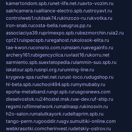
kamertondom.spb.ru
net-life.net.ru
avto-vozim.ru
sakhcamera.ru
alliance-electro.spb.ru
stroyavt.ru
controlweb1.ru
tdsak74.ru
kinzozo-ru.ru
kvotka.ru
iron-snab.ru
costa-bella.ru
eugrus.pp.ru
associaciya39.ru
primexpo.spb.ru
bezmorchin.ru
ia2.ru
cpt21.ru
ispecspb.ru
regahost.ru
kolosok-elita.ru
tae-kwon.ru
consrio.com.ru
insiam.ru
avegainfo.ru
archery161.ru
bigencyclica.ru
vlast16.ru
korru.net
sarmiento.spb.su
extelopedia.ru
lammin-suo.spb.ru
iskatour.spb.ru
snpi.org.ru
running-line.ru
krygeva-spa.ru
chel.net.ru
rust-loco.ru
dugshop.ru
hl-beta.spb.ru
school494.spb.ru
mymubaby.ru
epoha-metalband.ru
ngr.spb.ru
rusgosnews.com
dieselvostok.ru
24hostel.msk.ru
w-dev.ru
f-ship.ru
regsmi.ru
filmnetwork.ru
malinasp.ru
kinosvin.ru
h2o-salon.ru
malutkayork.ru
deltaprim.spb.ru
tango-perm.ru
gooddir.ru
sgv.su
multiki-online.com
webkrasotki.com
cherinvest.ru
detskiy-ostrov.ru