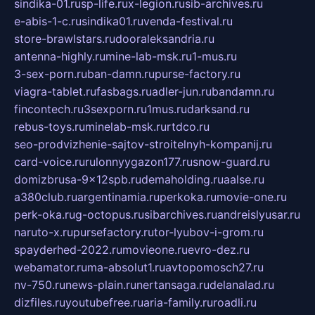
sindika-01.ru
sp-life.ru
x-legion.ru
sib-archives.ru
e-abis-1-c.ru
sindika01.ru
venda-festival.ru
store-brawlstars.ru
dooraleksandria.ru
antenna-highly.ru
mine-lab-msk.ru
1-mus.ru
3-sex-porn.ru
ban-damn.ru
purse-factory.ru
viagra-tablet.ru
fasbags.ru
adler-jun.ru
bandamn.ru
fincontech.ru
3sexporn.ru
1mus.ru
darksand.ru
rebus-toys.ru
minelab-msk.ru
rtdco.ru
seo-prodvizhenie-sajtov-stroitelnyh-kompanij.ru
card-voice.ru
rulonnyygazon177.ru
snow-guard.ru
domizbrusa-9x12spb.ru
demaholding.ru
aalse.ru
a380club.ru
argentinamia.ru
perkoka.ru
movie-one.ru
perk-oka.ru
g-octopus.ru
sibarchives.ru
andreislyusar.ru
naruto-x.ru
pursefactory.ru
tor-lyubov-i-grom.ru
spayderhed-2022.ru
movieone.ru
evro-dez.ru
webamator.ru
ma-absolut1.ru
avtopomosch27.ru
nv-750.ru
news-plain.ru
nertansaga.ru
delanalad.ru
dizfiles.ru
youtubefree.ru
aria-family.ru
roadli.ru