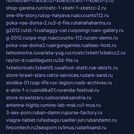
hometown-france.ru
1-xbeticricetc-1-xbetti-5.ru
shop-garena.ru
cricetc-1-xbetr-1-xbetcc-2.ru
one-life-story.ru
top-halyava.ru
accounts112.ru
poka-vse-doma-2.ru
3-d-file.ru
hahahaharms.ru
g2012.ru
tst-1.ru
shaggy-cat.ru
opsmgr.ru
ev-gallery.ru
g-2012.ru
ops-mgr.ru
accounts-112.ru
csm-demo.ru
poka-vse-doma2.ru
airgungames.ru
allseo-host.ru
tehosmotre.ru
varieta-yug.ru
cricetc1xbetr1xbetcc2.ru
raytor-d.ru
atillagunn.ru
3d-file.ru
1xbeticricetc1xbetti5.ru
uafoot-statti.ru
e-abis1c.ru
store-brawl-stars.ru
kts-services.ru
dark-sand.ru
sindika-01.ru
sp-life.ru
x-legion.ru
sib-archives.ru
e-abis-1-c.ru
sindika01.ru
venda-festival.ru
store-brawlstars.ru
dooraleksandria.ru
antenna-highly.ru
mine-lab-msk.ru
1-mus.ru
3-sex-porn.ru
ban-damn.ru
purse-factory.ru
viagra-tablet.ru
fasbags.ru
adler-jun.ru
bandamn.ru
fincontech.ru
3sexporn.ru
1mus.ru
darksand.ru