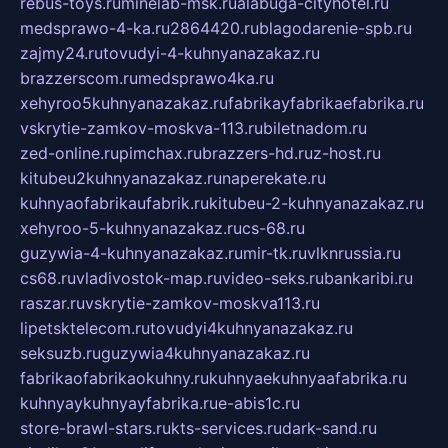
rebus-toys.ru
minelab-msk.ru
alabuga-cityhotel.ru
medsprawo-4-ka.ru
2864420.ru
blagodarenie-spb.ru
zajmy24.ru
tovudyi-4-kuhnyanazakaz.ru
brazzerscom.ru
medsprawo4ka.ru
xehyroo5kuhnyanazakaz.ru
fabrikayfabrikaefabrika.ru
vskrytie-zamkov-moskva-113.ru
biletnadom.ru
zed-online.ru
pimchax.ru
brazzers-hd.ru
z-host.ru
kitubeu2kuhnyanazakaz.ru
naperekate.ru
kuhnyaofabrikaufabrik.ru
kitubeu-2-kuhnyanazakaz.ru
xehyroo-5-kuhnyanazakaz.ru
cs-68.ru
guzywia-4-kuhnyanazakaz.ru
mir-tk.ru
vlknrussia.ru
cs68.ru
vladivostok-map.ru
video-seks.ru
bankaribi.ru
raszar.ru
vskrytie-zamkov-moskva113.ru
lipetsktelecom.ru
tovudyi4kuhnyanazakaz.ru
seksuzb.ru
guzywia4kuhnyanazakaz.ru
fabrikaofabrikaokuhny.ru
kuhnyaekuhnyaafabrika.ru
kuhnyaykuhnyayfabrika.ru
e-abis1c.ru
store-brawl-stars.ru
kts-services.ru
dark-sand.ru