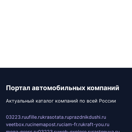
Портал автомобильных компаний
Актуальный каталог компаний по всей России
03223.ru
ufille.ru
krasotata.ru
prazdnikdushi.ru
veetbox.ru
cinemapost.ru
ciam-fr.ru
kraft-you.ru
mega-press.ru
03223.ru
web-explore.ru
rastenuya.ru