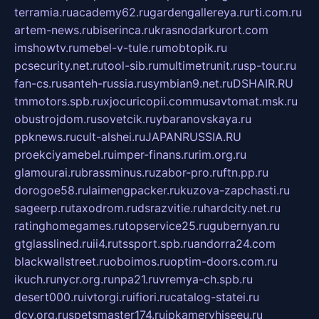
terramia.ru
academy62.ru
gardengallereya.ru
rti.com.ru
artem-news.ru
biserinca.ru
krasnodarkurort.com
imshowtv.ru
mebel-v-tule.ru
mobtopik.ru
pcsecurity.net.ru
tool-sib.ru
multimetrunit.ru
sp-tour.ru
fan-cs.ru
santeh-russia.ru
symbian9.net.ru
DSHAIR.RU
tmmotors.spb.ru
xjocuricopii.com
musavtomat.msk.ru
obustrojdom.ru
sovetcik.ru
ybaranovskaya.ru
ppknews.ru
cult-alshei.ru
JAPANRUSSIA.RU
proekciyamebel.ru
imper-finans.ru
rim.org.ru
glamourai.ru
brassminus.ru
zabor-pro.ru
ftn.pp.ru
dorogoe58.ru
laimengpacker.ru
kuzova-zapchasti.ru
sageerp.ru
taxodrom.ru
dsrazvitie.ru
hardcity.net.ru
ratinghomegames.ru
topservice25.ru
gubernyan.ru
gtglasslined.ru
ii4.ru
tssport.spb.ru
andorra24.com
blackwallstreet.ru
oboimos.ru
optim-doors.com.ru
ikuch.ru
nycr.org.ru
npa21.ru
vremya-ch.spb.ru
desert000.ru
ivtorgi.ru
ifiori.ru
catalog-statei.ru
dcv.org.ru
spetsmaster174.ru
ipkameryhiseeu.ru