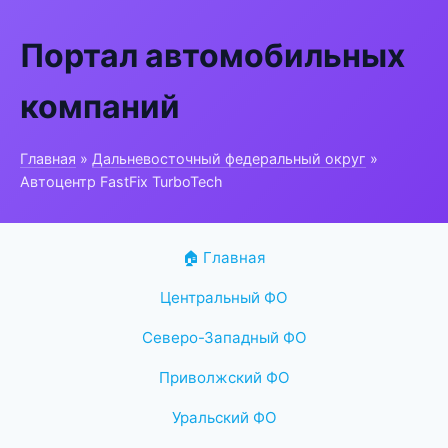
Портал автомобильных
компаний
Главная
»
Дальневосточный федеральный округ
»
Автоцентр FastFix TurboTech
🏠 Главная
Центральный ФО
Северо-Западный ФО
Приволжский ФО
Уральский ФО