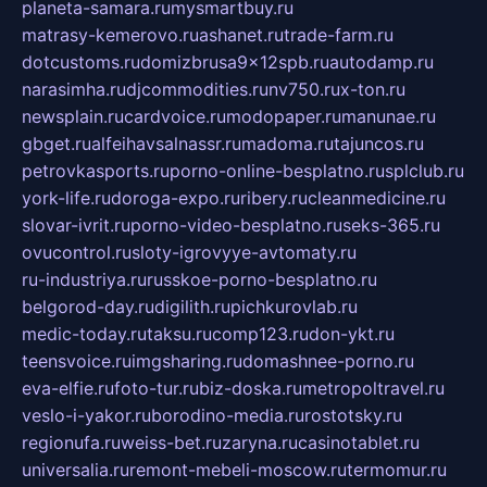
planeta-samara.ru
mysmartbuy.ru
matrasy-kemerovo.ru
ashanet.ru
trade-farm.ru
dotcustoms.ru
domizbrusa9x12spb.ru
autodamp.ru
narasimha.ru
djcommodities.ru
nv750.ru
x-ton.ru
newsplain.ru
cardvoice.ru
modopaper.ru
manunae.ru
gbget.ru
alfeihavsalnassr.ru
madoma.ru
tajuncos.ru
petrovkasports.ru
porno-online-besplatno.ru
splclub.ru
york-life.ru
doroga-expo.ru
ribery.ru
cleanmedicine.ru
slovar-ivrit.ru
porno-video-besplatno.ru
seks-365.ru
ovucontrol.ru
sloty-igrovyye-avtomaty.ru
ru-industriya.ru
russkoe-porno-besplatno.ru
belgorod-day.ru
digilith.ru
pichkurovlab.ru
medic-today.ru
taksu.ru
comp123.ru
don-ykt.ru
teensvoice.ru
imgsharing.ru
domashnee-porno.ru
eva-elfie.ru
foto-tur.ru
biz-doska.ru
metropoltravel.ru
veslo-i-yakor.ru
borodino-media.ru
rostotsky.ru
regionufa.ru
weiss-bet.ru
zaryna.ru
casinotablet.ru
universalia.ru
remont-mebeli-moscow.ru
termomur.ru