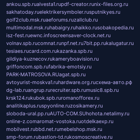
ankou.spb.ru
alvesta1.ru
pdf-creator.ru
nix-files.org.ru
sakhatoday.ru
elektrikersymboler.ru
sputnikyes.ru
golf2club.msk.ru
aeforums.ru
zallclub.ru
multimodal.msk.ru
habaigry.ru
haikko.ru
sobakopedia.ru
isz-fest.ru
ewnc.info
screensaver-clock.net.ru
volnav.spb.ru
comnat.ru
npf.net.ru
7bit.pp.ru
kalugatur.ru
tesiaes.ru
card.com.ru
kazanka.spb.ru
gildiya-kuznecov.ru
kameryboavision.ru
griffoncom.spb.ru
fabrika-emotsiy.ru
PARK-MATROSOVA.RU
agat.spb.ru
avtoyurist-moskva1.ru
hardware.org.ru
схема-авто.рф
dg-lab.ru
angrup.ru
recruiter.spb.ru
music8.spb.ru
krsk124.ru
kubok.spb.ru
romanofforex.ru
analitikaplus.ru
spyonline.ru
zosikamery.ru
sloboda-ural.pp.ru
AUTO-COM.SU
hohota.net
alimy.ru
online-z.com
aromat-vostoka.ru
otdelkaexp.ru
mobilvest.ru
bbd.net.ru
mebelshop.msk.ru
smp-forum.ru
bastion-td.ru
kosmoscreative.ru