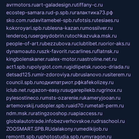
avrmotors.ru
art-galadesign.ru
tiffany-c.ru
ecostep-samara.ru
d-p.spb.ru
галактика73.рф
sko.com.ru
davitamebel-spb.ru
fotsis.ru
tesiaes.ru
kokoroyari.spb.ru
blesna-kazan.ru
mossilver.ru
lenderoq.ru
sergeydobrin.ru
tochkazvuka.msk.ru
people-of-art.ru
bezzubova.ru
clubtibet.ru
orior-aks.ru
dynamoauto.ru
szk-favorit.ru
carlines.ru
flatnsk.ru
kingbolenskaner.ru
alex-motor.ru
astroline.net.ru
act1.spb.ru
polyglot.com.ru
gidlipetsk.ru
ooo-driada.ru
detsad125.ru
mir-zdoroviya.ru
bruslanovo.ru
siterem.ru
council.spb.ru
лодкипатриот.рф
kafekolizey.ru
iclub.net.ru
gazon-easy.ru
sugarepilekb.ru
grinox.ru
pylesostineco.ru
msts-ozarenie.ru
kameryjooan.ru
artemovskij.ru
dopler.spb.ru
aid70.ru
metall-perm.ru
ndm.msk.ru
ratingzooshop.ru
apiaccess.ru
globalautotrade.info
bezverhovskoe.ru
drsschool.ru
ZOOSMART.SPB.RU
dalakony.ru
medikijob.ru
remontt.spb.ru
photostudia.spb.ru
myragon.ru