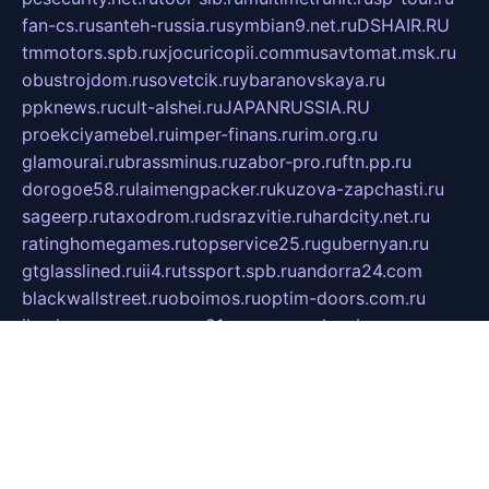
fan-cs.ru
santeh-russia.ru
symbian9.net.ru
DSHAIR.RU
tmmotors.spb.ru
xjocuricopii.com
musavtomat.msk.ru
obustrojdom.ru
sovetcik.ru
ybaranovskaya.ru
ppknews.ru
cult-alshei.ru
JAPANRUSSIA.RU
proekciyamebel.ru
imper-finans.ru
rim.org.ru
glamourai.ru
brassminus.ru
zabor-pro.ru
ftn.pp.ru
dorogoe58.ru
laimengpacker.ru
kuzova-zapchasti.ru
sageerp.ru
taxodrom.ru
dsrazvitie.ru
hardcity.net.ru
ratinghomegames.ru
topservice25.ru
gubernyan.ru
gtglasslined.ru
ii4.ru
tssport.spb.ru
andorra24.com
blackwallstreet.ru
oboimos.ru
optim-doors.com.ru
ikuch.ru
nycr.org.ru
npa21.ru
vremya-ch.spb.ru
desert000.ru
ivtorgi.ru
ifiori.ru
catalog-statei.ru
dcv.org.ru
spetsmaster174.ru
ipkameryhiseeu.ru
dum26.ru
ruspol.spb.ru
fr-opendp.ru
kam-solnyshko.ru
cheyenne-arapaho.ru
sevzapmetal.spb.ru
ted-lapidus.spb.ru
parasite-eliminator.ru
sigma-complete.ru
modernworld.ru
dama-moda.ru