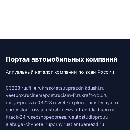
Портал автомобильных компаний
Актуальный каталог компаний по всей России
03223.ru
ufille.ru
krasotata.ru
prazdnikdushi.ru
veetbox.ru
cinemapost.ru
ciam-fr.ru
kraft-you.ru
mega-press.ru
03223.ru
web-explore.ru
rastenuya.ru
eurovision-russia.ru
strah-news.ru
freeride-team.ru
itrack-24.ru
sexshopexpress.ru
autostudiopro.ru
alabuga-cityhotel.ru
pornv.ru
atlantpereezd.ru