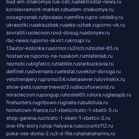
bud-em-znakomye.ru
a-cdc.ru
elektrostal-news.ru
korolevremont-market.ru
budem-znakomye.ru
oooagrosnab.ru
fpodaso.ru
emfire.ru
pro-otdelky.ru
ukrasotki.ru
seksuzbek.ru
seks-uzbek.ru
porno-vk.ru
sovratili.ru
olecoon.ru
vd-dosug.ru
adonyev.ru
rbc-news.ru
porno-skvirt.ru
krospr.ru
13autor-kolonka.ru
sormol.ru
2rich.ru
hostel-65.ru
hostserve.ru
porno-na-russkom.ru
mishinlab.ru
neznobi.ru
bigfatcc.ru
habble.ru
starbucksvia.ru
delfinet.ru
silvernano.ru
elestal.ru
vektor-doroga.ru
velotrenajery.ru
pronso54.ru
lenasever.ru
lovinskix.ru
show-pets.ru
smartnews03.ru
discofoxworld.ru
miraclecoon.ru
pongup.ru
hostel65.ru
liura.ru
glasspb.ru
firehunters.ru
gribowo.ru
gnalis.ru
bulkitula.ru
hometown-france.ru
1-xbeticricetc-1-xbetti-5.ru
shop-garena.ru
cricetc-1-xbetr-1-xbetcc-2.ru
one-life-story.ru
top-halyava.ru
accounts112.ru
poka-vse-doma-2.ru
3-d-file.ru
hahahaharms.ru