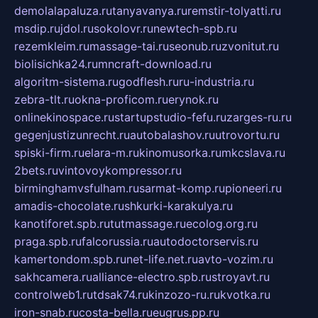
demolalapaluza.ru
tanyavanya.ru
remstir-tolyatti.ru
msdip.ru
jdol.ru
sokolovr.ru
newtech-spb.ru
rezemkleim.ru
massage-tai.ru
seonub.ru
zvonitut.ru
biolisichka24.ru
mncraft-download.ru
algoritm-sistema.ru
godflesh.ru
ru-industria.ru
zebra-tlt.ru
okna-proficom.ru
erynok.ru
onlinekinospace.ru
startupstudio-fefu.ru
zarges-ru.ru
gegenjustizunrecht.ru
autobalashov.ru
utrovortu.ru
spiski-firm.ru
elara-m.ru
kinomusorka.ru
mkcslava.ru
2bets.ru
vintovoykompressor.ru
birminghamvsfulham.ru
sarmat-komp.ru
pioneeri.ru
amadis-chocolate.ru
shkurki-karakulya.ru
kanotiforet.spb.ru
tutmassage.ru
ecolog.org.ru
praga.spb.ru
falcorussia.ru
autodoctorservis.ru
kamertondom.spb.ru
net-life.net.ru
avto-vozim.ru
sakhcamera.ru
alliance-electro.spb.ru
stroyavt.ru
controlweb1.ru
tdsak74.ru
kinzozo-ru.ru
kvotka.ru
iron-snab.ru
costa-bella.ru
eugrus.pp.ru