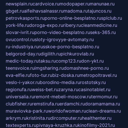
newsplain.ru
cardvoice.ru
modopaper.ru
manunae.ru
gbget.ru
alfeihavsalnassr.ru
madoma.ru
tajuncos.ru
petrovkasports.ru
porno-online-besplatno.ru
splclub.ru
york-life.ru
doroga-expo.ru
ribery.ru
cleanmedicine.ru
slovar-ivrit.ru
porno-video-besplatno.ru
seks-365.ru
ovucontrol.ru
sloty-igrovyye-avtomaty.ru
ru-industriya.ru
russkoe-porno-besplatno.ru
belgorod-day.ru
digilith.ru
pichkurovlab.ru
medic-today.ru
taksu.ru
comp123.ru
don-ykt.ru
teensvoice.ru
imgsharing.ru
domashnee-porno.ru
eva-elfie.ru
foto-tur.ru
biz-doska.ru
metropoltravel.ru
veslo-i-yakor.ru
borodino-media.ru
rostotsky.ru
regionufa.ru
weiss-bet.ru
zaryna.ru
casinotablet.ru
universalia.ru
remont-mebeli-moscow.ru
termomur.ru
clubfisher.ru
remstirufa.ru
erdamchi.ru
doramamama.ru
muraviovka-park.ru
worldofwoman.ru
clean-dreams.ru
arkrym.ru
kristinita.ru
dircomputer.ru
healthenter.ru
textexperts.ru
pivnaya-kruzhka.ru
kinofilmy-2021.ru