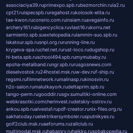
associaciya39.ru
primexpo.spb.ru
bezmorchin.ru
ia2.ru
cpt21.ru
ispecspb.ru
regahost.ru
kolosok-elita.ru
tae-kwon.ru
consrio.com.ru
insiam.ru
avegainfo.ru
archery161.ru
bigencyclica.ru
vlast16.ru
korru.net
sarmiento.spb.su
extelopedia.ru
lammin-suo.spb.ru
iskatour.spb.ru
snpi.org.ru
running-line.ru
krygeva-spa.ru
chel.net.ru
rust-loco.ru
dugshop.ru
hl-beta.spb.ru
school494.spb.ru
mymubaby.ru
epoha-metalband.ru
ngr.spb.ru
rusgosnews.com
dieselvostok.ru
24hostel.msk.ru
w-dev.ru
f-ship.ru
regsmi.ru
filmnetwork.ru
malinasp.ru
kinosvin.ru
h2o-salon.ru
malutkayork.ru
deltaprim.spb.ru
tango-perm.ru
gooddir.ru
sgv.su
multiki-online.com
webkrasotki.com
cherinvest.ru
detskiy-ostrov.ru
ankou.spb.ru
alvesta1.ru
pdf-creator.ru
nix-files.org.ru
sakhatoday.ru
elektrikersymboler.ru
sputnikyes.ru
golf2club.msk.ru
aeforums.ru
zallclub.ru
multimodal.msk.ru
habaigry.ru
haikko.ru
sobakopedia.ru