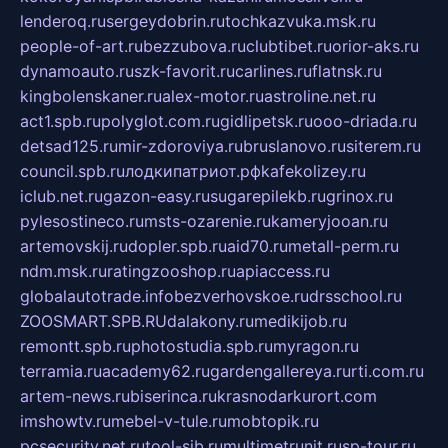
lenderoq.ru
sergeydobrin.ru
tochkazvuka.msk.ru
people-of-art.ru
bezzubova.ru
clubtibet.ru
orior-aks.ru
dynamoauto.ru
szk-favorit.ru
carlines.ru
flatnsk.ru
kingbolenskaner.ru
alex-motor.ru
astroline.net.ru
act1.spb.ru
polyglot.com.ru
gidlipetsk.ru
ooo-driada.ru
detsad125.ru
mir-zdoroviya.ru
bruslanovo.ru
siterem.ru
council.spb.ru
лодкипатриот.рф
kafekolizey.ru
iclub.net.ru
gazon-easy.ru
sugarepilekb.ru
grinox.ru
pylesostineco.ru
msts-ozarenie.ru
kameryjooan.ru
artemovskij.ru
dopler.spb.ru
aid70.ru
metall-perm.ru
ndm.msk.ru
ratingzooshop.ru
apiaccess.ru
globalautotrade.info
bezverhovskoe.ru
drsschool.ru
ZOOSMART.SPB.RU
dalakony.ru
medikijob.ru
remontt.spb.ru
photostudia.spb.ru
myragon.ru
terramia.ru
academy62.ru
gardengallereya.ru
rti.com.ru
artem-news.ru
biserinca.ru
krasnodarkurort.com
imshowtv.ru
mebel-v-tule.ru
mobtopik.ru
pcsecurity.net.ru
tool-sib.ru
multimetrunit.ru
sp-tour.ru