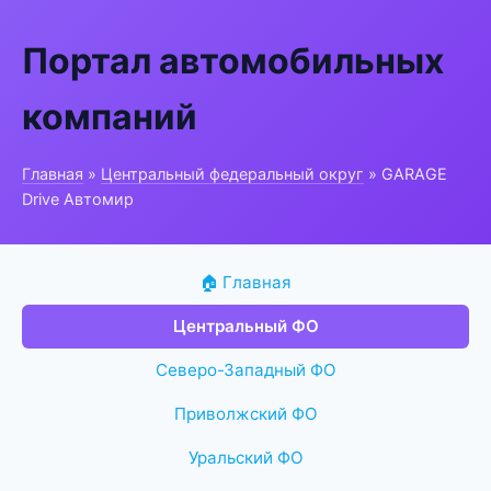
Портал автомобильных
компаний
Главная
»
Центральный федеральный округ
» GARAGE
Drive Автомир
🏠 Главная
Центральный ФО
Северо-Западный ФО
Приволжский ФО
Уральский ФО