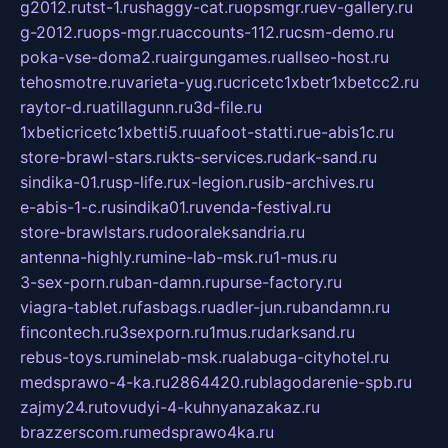
g2012.ru
tst-1.ru
shaggy-cat.ru
opsmgr.ru
ev-gallery.ru
g-2012.ru
ops-mgr.ru
accounts-112.ru
csm-demo.ru
poka-vse-doma2.ru
airgungames.ru
allseo-host.ru
tehosmotre.ru
varieta-yug.ru
cricetc1xbetr1xbetcc2.ru
raytor-d.ru
atillagunn.ru
3d-file.ru
1xbeticricetc1xbetti5.ru
uafoot-statti.ru
e-abis1c.ru
store-brawl-stars.ru
kts-services.ru
dark-sand.ru
sindika-01.ru
sp-life.ru
x-legion.ru
sib-archives.ru
e-abis-1-c.ru
sindika01.ru
venda-festival.ru
store-brawlstars.ru
dooraleksandria.ru
antenna-highly.ru
mine-lab-msk.ru
1-mus.ru
3-sex-porn.ru
ban-damn.ru
purse-factory.ru
viagra-tablet.ru
fasbags.ru
adler-jun.ru
bandamn.ru
fincontech.ru
3sexporn.ru
1mus.ru
darksand.ru
rebus-toys.ru
minelab-msk.ru
alabuga-cityhotel.ru
medsprawo-4-ka.ru
2864420.ru
blagodarenie-spb.ru
zajmy24.ru
tovudyi-4-kuhnyanazakaz.ru
brazzerscom.ru
medsprawo4ka.ru