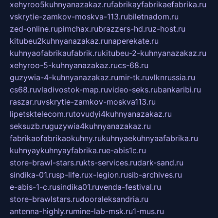
xehyroo5kuhnyanazakaz.ru
fabrikayfabrikaefabrika.ru
vskrytie-zamkov-moskva-113.ru
biletnadom.ru
zed-online.ru
pimchax.ru
brazzers-hd.ru
z-host.ru
kitubeu2kuhnyanazakaz.ru
naperekate.ru
kuhnyaofabrikaufabrik.ru
kitubeu-2-kuhnyanazakaz.ru
xehyroo-5-kuhnyanazakaz.ru
cs-68.ru
guzywia-4-kuhnyanazakaz.ru
mir-tk.ru
vlknrussia.ru
cs68.ru
vladivostok-map.ru
video-seks.ru
bankaribi.ru
raszar.ru
vskrytie-zamkov-moskva113.ru
lipetsktelecom.ru
tovudyi4kuhnyanazakaz.ru
seksuzb.ru
guzywia4kuhnyanazakaz.ru
fabrikaofabrikaokuhny.ru
kuhnyaekuhnyaafabrika.ru
kuhnyaykuhnyayfabrika.ru
e-abis1c.ru
store-brawl-stars.ru
kts-services.ru
dark-sand.ru
sindika-01.ru
sp-life.ru
x-legion.ru
sib-archives.ru
e-abis-1-c.ru
sindika01.ru
venda-festival.ru
store-brawlstars.ru
dooraleksandria.ru
antenna-highly.ru
mine-lab-msk.ru
1-mus.ru