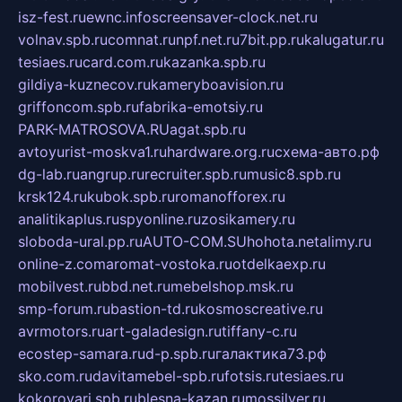
isz-fest.ru
ewnc.info
screensaver-clock.net.ru
volnav.spb.ru
comnat.ru
npf.net.ru
7bit.pp.ru
kalugatur.ru
tesiaes.ru
card.com.ru
kazanka.spb.ru
gildiya-kuznecov.ru
kameryboavision.ru
griffoncom.spb.ru
fabrika-emotsiy.ru
PARK-MATROSOVA.RU
agat.spb.ru
avtoyurist-moskva1.ru
hardware.org.ru
схема-авто.рф
dg-lab.ru
angrup.ru
recruiter.spb.ru
music8.spb.ru
krsk124.ru
kubok.spb.ru
romanofforex.ru
analitikaplus.ru
spyonline.ru
zosikamery.ru
sloboda-ural.pp.ru
AUTO-COM.SU
hohota.net
alimy.ru
online-z.com
aromat-vostoka.ru
otdelkaexp.ru
mobilvest.ru
bbd.net.ru
mebelshop.msk.ru
smp-forum.ru
bastion-td.ru
kosmoscreative.ru
avrmotors.ru
art-galadesign.ru
tiffany-c.ru
ecostep-samara.ru
d-p.spb.ru
галактика73.рф
sko.com.ru
davitamebel-spb.ru
fotsis.ru
tesiaes.ru
kokoroyari.spb.ru
blesna-kazan.ru
mossilver.ru