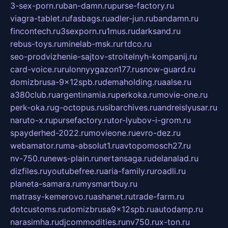
3-sex-porn.ru
ban-damn.ru
purse-factory.ru
viagra-tablet.ru
fasbags.ru
adler-jun.ru
bandamn.ru
fincontech.ru
3sexporn.ru
1mus.ru
darksand.ru
rebus-toys.ru
minelab-msk.ru
rtdco.ru
seo-prodvizhenie-sajtov-stroitelnyh-kompanij.ru
card-voice.ru
rulonnyygazon177.ru
snow-guard.ru
domizbrusa-9x12spb.ru
demaholding.ru
aalse.ru
a380club.ru
argentinamia.ru
perkoka.ru
movie-one.ru
perk-oka.ru
g-octopus.ru
sibarchives.ru
andreislyusar.ru
naruto-x.ru
pursefactory.ru
tor-lyubov-i-grom.ru
spayderhed-2022.ru
movieone.ru
evro-dez.ru
webamator.ru
ma-absolut1.ru
avtopomosch27.ru
nv-750.ru
news-plain.ru
nertansaga.ru
delanalad.ru
dizfiles.ru
youtubefree.ru
aria-family.ru
roadli.ru
planeta-samara.ru
mysmartbuy.ru
matrasy-kemerovo.ru
ashanet.ru
trade-farm.ru
dotcustoms.ru
domizbrusa9x12spb.ru
autodamp.ru
narasimha.ru
djcommodities.ru
nv750.ru
x-ton.ru