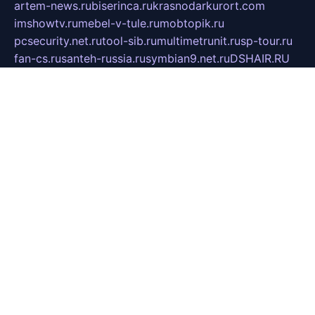
artem-news.ru
biserinca.ru
krasnodarkurort.com
imshowtv.ru
mebel-v-tule.ru
mobtopik.ru
pcsecurity.net.ru
tool-sib.ru
multimetrunit.ru
sp-tour.ru
fan-cs.ru
santeh-russia.ru
symbian9.net.ru
DSHAIR.RU
tmmotors.spb.ru
xjocuricopii.com
musavtomat.msk.ru
obustrojdom.ru
sovetcik.ru
ybaranovskaya.ru
ppknews.ru
cult-alshei.ru
JAPANRUSSIA.RU
proekciyamebel.ru
imper-finans.ru
rim.org.ru
glamourai.ru
brassminus.ru
zabor-pro.ru
ftn.pp.ru
dorogoe58.ru
laimengpacker.ru
kuzova-zapchasti.ru
sageerp.ru
taxodrom.ru
dsrazvitie.ru
hardcity.net.ru
ratinghomegames.ru
topservice25.ru
gubernyan.ru
gtglasslined.ru
ii4.ru
tssport.spb.ru
andorra24.com
blackwallstreet.ru
oboimos.ru
optim-doors.com.ru
ikuch.ru
nycr.org.ru
npa21.ru
vremya-ch.spb.ru
desert000.ru
ivtorgi.ru
ifiori.ru
catalog-statei.ru
dcv.org.ru
spetsmaster174.ru
ipkameryhiseeu.ru
dum26.ru
ruspol.spb.ru
fr-opendp.ru
kam-solnyshko.ru