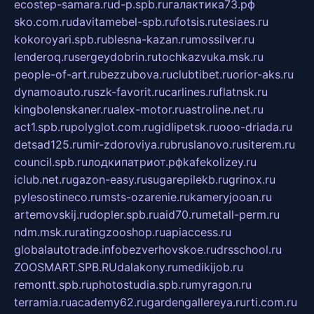
ecostep-samara.ru
d-p.spb.ru
галактика73.рф
sko.com.ru
davitamebel-spb.ru
fotsis.ru
tesiaes.ru
kokoroyari.spb.ru
blesna-kazan.ru
mossilver.ru
lenderoq.ru
sergeydobrin.ru
tochkazvuka.msk.ru
people-of-art.ru
bezzubova.ru
clubtibet.ru
orior-aks.ru
dynamoauto.ru
szk-favorit.ru
carlines.ru
flatnsk.ru
kingbolenskaner.ru
alex-motor.ru
astroline.net.ru
act1.spb.ru
polyglot.com.ru
gidlipetsk.ru
ooo-driada.ru
detsad125.ru
mir-zdoroviya.ru
bruslanovo.ru
siterem.ru
council.spb.ru
лодкипатриот.рф
kafekolizey.ru
iclub.net.ru
gazon-easy.ru
sugarepilekb.ru
grinox.ru
pylesostineco.ru
msts-ozarenie.ru
kameryjooan.ru
artemovskij.ru
dopler.spb.ru
aid70.ru
metall-perm.ru
ndm.msk.ru
ratingzooshop.ru
apiaccess.ru
globalautotrade.info
bezverhovskoe.ru
drsschool.ru
ZOOSMART.SPB.RU
dalakony.ru
medikijob.ru
remontt.spb.ru
photostudia.spb.ru
myragon.ru
terramia.ru
academy62.ru
gardengallereya.ru
rti.com.ru