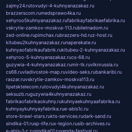
zajmy24.ru
tovudyi-4-kuhnyanazakaz.ru
brazzerscom.ru
medsprawo4ka.ru
xehyroo5kuhnyanazakaz.ru
fabrikayfabrikaefabrika.ru
vskrytie-zamkov-moskva-113.ru
biletnadom.ru
zed-online.ru
pimchax.ru
brazzers-hd.ru
z-host.ru
kitubeu2kuhnyanazakaz.ru
naperekate.ru
kuhnyaofabrikaufabrik.ru
kitubeu-2-kuhnyanazakaz.ru
xehyroo-5-kuhnyanazakaz.ru
cs-68.ru
guzywia-4-kuhnyanazakaz.ru
mir-tk.ru
vlknrussia.ru
cs68.ru
vladivostok-map.ru
video-seks.ru
bankaribi.ru
raszar.ru
vskrytie-zamkov-moskva113.ru
lipetsktelecom.ru
tovudyi4kuhnyanazakaz.ru
seksuzb.ru
guzywia4kuhnyanazakaz.ru
fabrikaofabrikaokuhny.ru
kuhnyaekuhnyaafabrika.ru
kuhnyaykuhnyayfabrika.ru
e-abis1c.ru
store-brawl-stars.ru
kts-services.ru
dark-sand.ru
sindika-01.ru
sp-life.ru
x-legion.ru
sib-archives.ru
e-abis-1-c.ru
sindika01.ru
venda-festival.ru