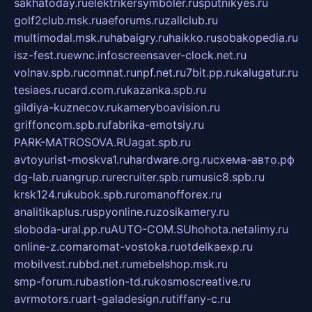
sakhatoday.ru
elektrikersymboler.ru
sputnikyes.ru
golf2club.msk.ru
aeforums.ru
zallclub.ru
multimodal.msk.ru
habaigry.ru
haikko.ru
sobakopedia.ru
isz-fest.ru
ewnc.info
screensaver-clock.net.ru
volnav.spb.ru
comnat.ru
npf.net.ru
7bit.pp.ru
kalugatur.ru
tesiaes.ru
card.com.ru
kazanka.spb.ru
gildiya-kuznecov.ru
kameryboavision.ru
griffoncom.spb.ru
fabrika-emotsiy.ru
PARK-MATROSOVA.RU
agat.spb.ru
avtoyurist-moskva1.ru
hardware.org.ru
схема-авто.рф
dg-lab.ru
angrup.ru
recruiter.spb.ru
music8.spb.ru
krsk124.ru
kubok.spb.ru
romanofforex.ru
analitikaplus.ru
spyonline.ru
zosikamery.ru
sloboda-ural.pp.ru
AUTO-COM.SU
hohota.net
alimy.ru
online-z.com
aromat-vostoka.ru
otdelkaexp.ru
mobilvest.ru
bbd.net.ru
mebelshop.msk.ru
smp-forum.ru
bastion-td.ru
kosmoscreative.ru
avrmotors.ru
art-galadesign.ru
tiffany-c.ru