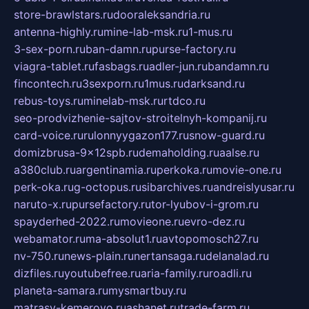
store-brawlstars.ru
dooraleksandria.ru
antenna-highly.ru
mine-lab-msk.ru
1-mus.ru
3-sex-porn.ru
ban-damn.ru
purse-factory.ru
viagra-tablet.ru
fasbags.ru
adler-jun.ru
bandamn.ru
fincontech.ru
3sexporn.ru
1mus.ru
darksand.ru
rebus-toys.ru
minelab-msk.ru
rtdco.ru
seo-prodvizhenie-sajtov-stroitelnyh-kompanij.ru
card-voice.ru
rulonnyygazon177.ru
snow-guard.ru
domizbrusa-9x12spb.ru
demaholding.ru
aalse.ru
a380club.ru
argentinamia.ru
perkoka.ru
movie-one.ru
perk-oka.ru
g-octopus.ru
sibarchives.ru
andreislyusar.ru
naruto-x.ru
pursefactory.ru
tor-lyubov-i-grom.ru
spayderhed-2022.ru
movieone.ru
evro-dez.ru
webamator.ru
ma-absolut1.ru
avtopomosch27.ru
nv-750.ru
news-plain.ru
nertansaga.ru
delanalad.ru
dizfiles.ru
youtubefree.ru
aria-family.ru
roadli.ru
planeta-samara.ru
mysmartbuy.ru
matrasy-kemerovo.ru
ashanet.ru
trade-farm.ru