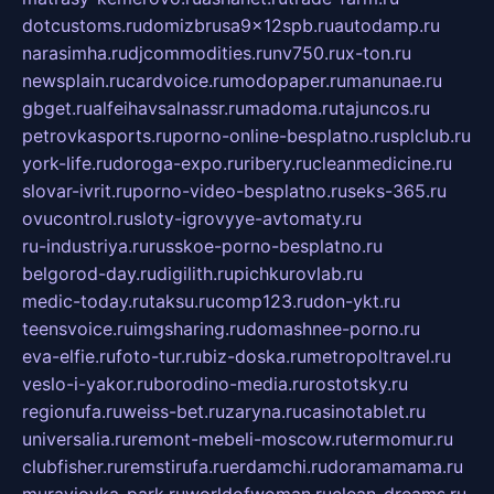
dotcustoms.ru
domizbrusa9x12spb.ru
autodamp.ru
narasimha.ru
djcommodities.ru
nv750.ru
x-ton.ru
newsplain.ru
cardvoice.ru
modopaper.ru
manunae.ru
gbget.ru
alfeihavsalnassr.ru
madoma.ru
tajuncos.ru
petrovkasports.ru
porno-online-besplatno.ru
splclub.ru
york-life.ru
doroga-expo.ru
ribery.ru
cleanmedicine.ru
slovar-ivrit.ru
porno-video-besplatno.ru
seks-365.ru
ovucontrol.ru
sloty-igrovyye-avtomaty.ru
ru-industriya.ru
russkoe-porno-besplatno.ru
belgorod-day.ru
digilith.ru
pichkurovlab.ru
medic-today.ru
taksu.ru
comp123.ru
don-ykt.ru
teensvoice.ru
imgsharing.ru
domashnee-porno.ru
eva-elfie.ru
foto-tur.ru
biz-doska.ru
metropoltravel.ru
veslo-i-yakor.ru
borodino-media.ru
rostotsky.ru
regionufa.ru
weiss-bet.ru
zaryna.ru
casinotablet.ru
universalia.ru
remont-mebeli-moscow.ru
termomur.ru
clubfisher.ru
remstirufa.ru
erdamchi.ru
doramamama.ru