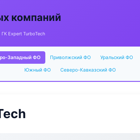
ых компаний
 ГК Expert TurboTech
ро-Западный ФО
Приволжский ФО
Уральский ФО
Южный ФО
Северо-Кавказский ФО
Tech