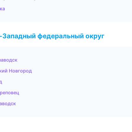
ка
о-Западный федеральный округ
заводск
икий Новгород
д
ереповец
заводск