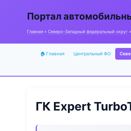
Портал автомобильн
Главная
»
Северо-Западный федеральный округ
»
🏠 Главная
Центральный ФО
Севе
ГК Expert Turbo