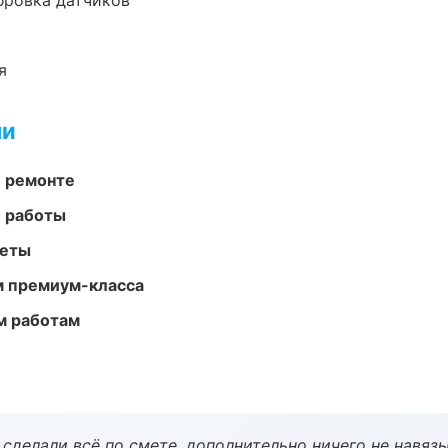
ибровка датчиков
я
ми
и ремонте
е работы
меты
м премиум-класса
м работам
сделали всё по смете, дополнительно ничего не навязы