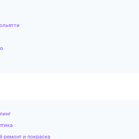
Тольятти
во
йлинг
птика
й ремонт и покраска