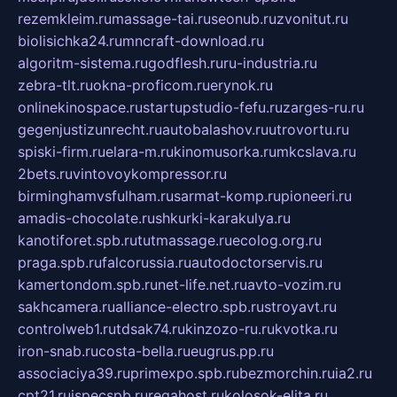
rezemkleim.ru
massage-tai.ru
seonub.ru
zvonitut.ru
biolisichka24.ru
mncraft-download.ru
algoritm-sistema.ru
godflesh.ru
ru-industria.ru
zebra-tlt.ru
okna-proficom.ru
erynok.ru
onlinekinospace.ru
startupstudio-fefu.ru
zarges-ru.ru
gegenjustizunrecht.ru
autobalashov.ru
utrovortu.ru
spiski-firm.ru
elara-m.ru
kinomusorka.ru
mkcslava.ru
2bets.ru
vintovoykompressor.ru
birminghamvsfulham.ru
sarmat-komp.ru
pioneeri.ru
amadis-chocolate.ru
shkurki-karakulya.ru
kanotiforet.spb.ru
tutmassage.ru
ecolog.org.ru
praga.spb.ru
falcorussia.ru
autodoctorservis.ru
kamertondom.spb.ru
net-life.net.ru
avto-vozim.ru
sakhcamera.ru
alliance-electro.spb.ru
stroyavt.ru
controlweb1.ru
tdsak74.ru
kinzozo-ru.ru
kvotka.ru
iron-snab.ru
costa-bella.ru
eugrus.pp.ru
associaciya39.ru
primexpo.spb.ru
bezmorchin.ru
ia2.ru
cpt21.ru
ispecspb.ru
regahost.ru
kolosok-elita.ru