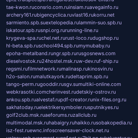
tae-kwon.ru
consrio.com.ru
insiam.ru
avegainfo.ru
archery161.ru
bigencyclica.ru
vlast16.ru
korru.net
sarmiento.spb.su
extelopedia.ru
lammin-suo.spb.ru
iskatour.spb.ru
snpi.org.ru
running-line.ru
krygeva-spa.ru
chel.net.ru
rust-loco.ru
dugshop.ru
hl-beta.spb.ru
school494.spb.ru
mymubaby.ru
epoha-metalband.ru
ngr.spb.ru
rusgosnews.com
dieselvostok.ru
24hostel.msk.ru
w-dev.ru
f-ship.ru
regsmi.ru
filmnetwork.ru
malinasp.ru
kinosvin.ru
h2o-salon.ru
malutkayork.ru
deltaprim.spb.ru
tango-perm.ru
gooddir.ru
sgv.su
multiki-online.com
webkrasotki.com
cherinvest.ru
detskiy-ostrov.ru
ankou.spb.ru
alvesta1.ru
pdf-creator.ru
nix-files.org.ru
sakhatoday.ru
elektrikersymboler.ru
sputnikyes.ru
golf2club.msk.ru
aeforums.ru
zallclub.ru
multimodal.msk.ru
habaigry.ru
haikko.ru
sobakopedia.ru
isz-fest.ru
ewnc.info
screensaver-clock.net.ru