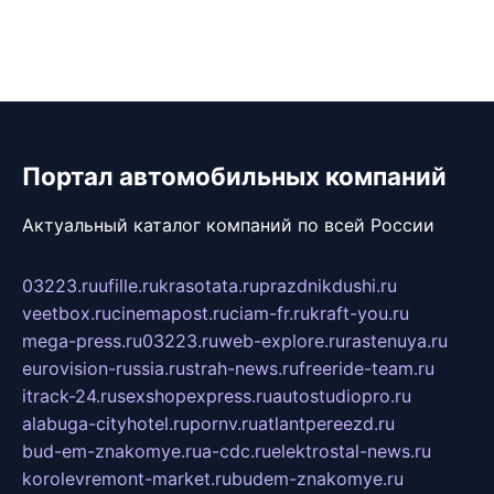
Портал автомобильных компаний
Актуальный каталог компаний по всей России
03223.ru
ufille.ru
krasotata.ru
prazdnikdushi.ru
veetbox.ru
cinemapost.ru
ciam-fr.ru
kraft-you.ru
mega-press.ru
03223.ru
web-explore.ru
rastenuya.ru
eurovision-russia.ru
strah-news.ru
freeride-team.ru
itrack-24.ru
sexshopexpress.ru
autostudiopro.ru
alabuga-cityhotel.ru
pornv.ru
atlantpereezd.ru
bud-em-znakomye.ru
a-cdc.ru
elektrostal-news.ru
korolevremont-market.ru
budem-znakomye.ru