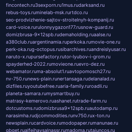
fincontech.ru
3sexporn.ru
1mus.ru
darksand.ru
rebus-toys.ru
minelab-msk.ru
rtdco.ru
seo-prodvizhenie-sajtov-stroitelnyh-kompanij.ru
card-voice.ru
rulonnyygazon177.ru
snow-guard.ru
domizbrusa-9x12spb.ru
demaholding.ru
aalse.ru
a380club.ru
argentinamia.ru
perkoka.ru
movie-one.ru
perk-oka.ru
g-octopus.ru
sibarchives.ru
andreislyusar.ru
naruto-x.ru
pursefactory.ru
tor-lyubov-i-grom.ru
spayderhed-2022.ru
movieone.ru
evro-dez.ru
webamator.ru
ma-absolut1.ru
avtopomosch27.ru
nv-750.ru
news-plain.ru
nertansaga.ru
delanalad.ru
dizfiles.ru
youtubefree.ru
aria-family.ru
roadli.ru
planeta-samara.ru
mysmartbuy.ru
matrasy-kemerovo.ru
ashanet.ru
trade-farm.ru
dotcustoms.ru
domizbrusa9x12spb.ru
autodamp.ru
narasimha.ru
djcommodities.ru
nv750.ru
x-ton.ru
newsplain.ru
cardvoice.ru
modopaper.ru
manunae.ru
gbget.ru
alfeihavsalnassr.ru
madoma.ru
tajuncos.ru