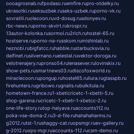
oooagrosnab.ru
fpodaso.ru
emfire.ru
pro-otdelky.ru
ukrasotki.ru
seksuzbek.ru
seks-uzbek.ru
porno-vk.ru
sovratili.ru
olecoon.ru
vd-dosug.ru
adonyev.ru
rbc-news.ru
porno-skvirt.ru
krospr.ru
13autor-kolonka.ru
sormol.ru
2rich.ru
hostel-65.ru
hostserve.ru
porno-na-russkom.ru
mishinlab.ru
neznobi.ru
bigfatcc.ru
habble.ru
starbucksvia.ru
delfinet.ru
silvernano.ru
elestal.ru
vektor-doroga.ru
velotrenajery.ru
pronso54.ru
lenasever.ru
lovinskix.ru
show-pets.ru
smartnews03.ru
discofoxworld.ru
miraclecoon.ru
pongup.ru
hostel65.ru
liura.ru
glasspb.ru
firehunters.ru
gribowo.ru
gnalis.ru
bulkitula.ru
hometown-france.ru
1-xbeticricetc-1-xbetti-5.ru
shop-garena.ru
cricetc-1-xbetr-1-xbetcc-2.ru
one-life-story.ru
top-halyava.ru
accounts112.ru
poka-vse-doma-2.ru
3-d-file.ru
hahahaharms.ru
g2012.ru
tst-1.ru
shaggy-cat.ru
opsmgr.ru
ev-gallery.ru
g-2012.ru
ops-mgr.ru
accounts-112.ru
csm-demo.ru