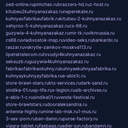
zed-online.ru
pimchax.ru
brazzers-hd.ru
z-host.ru
kitubeu2kuhnyanazakaz.ru
naperekate.ru
kuhnyaofabrikaufabrik.ru
kitubeu-2-kuhnyanazakaz.ru
xehyroo-5-kuhnyanazakaz.ru
cs-68.ru
guzywia-4-kuhnyanazakaz.ru
mir-tk.ru
vlknrussia.ru
cs68.ru
vladivostok-map.ru
video-seks.ru
bankaribi.ru
raszar.ru
vskrytie-zamkov-moskva113.ru
lipetsktelecom.ru
tovudyi4kuhnyanazakaz.ru
seksuzb.ru
guzywia4kuhnyanazakaz.ru
fabrikaofabrikaokuhny.ru
kuhnyaekuhnyaafabrika.ru
kuhnyaykuhnyayfabrika.ru
e-abis1c.ru
store-brawl-stars.ru
kts-services.ru
dark-sand.ru
sindika-01.ru
sp-life.ru
x-legion.ru
sib-archives.ru
e-abis-1-c.ru
sindika01.ru
venda-festival.ru
store-brawlstars.ru
dooraleksandria.ru
antenna-highly.ru
mine-lab-msk.ru
1-mus.ru
3-sex-porn.ru
ban-damn.ru
purse-factory.ru
viagra-tablet.ru
fasbags.ru
adler-jun.ru
bandamn.ru