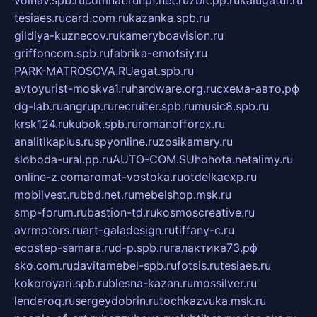
volnav.spb.ru
comnat.ru
npf.net.ru
7bit.pp.ru
kalugatur.ru
tesiaes.ru
card.com.ru
kazanka.spb.ru
gildiya-kuznecov.ru
kameryboavision.ru
griffoncom.spb.ru
fabrika-emotsiy.ru
PARK-MATROSOVA.RU
agat.spb.ru
avtoyurist-moskva1.ru
hardware.org.ru
схема-авто.рф
dg-lab.ru
angrup.ru
recruiter.spb.ru
music8.spb.ru
krsk124.ru
kubok.spb.ru
romanofforex.ru
analitikaplus.ru
spyonline.ru
zosikamery.ru
sloboda-ural.pp.ru
AUTO-COM.SU
hohota.net
alimy.ru
online-z.com
aromat-vostoka.ru
otdelkaexp.ru
mobilvest.ru
bbd.net.ru
mebelshop.msk.ru
smp-forum.ru
bastion-td.ru
kosmoscreative.ru
avrmotors.ru
art-galadesign.ru
tiffany-c.ru
ecostep-samara.ru
d-p.spb.ru
галактика73.рф
sko.com.ru
davitamebel-spb.ru
fotsis.ru
tesiaes.ru
kokoroyari.spb.ru
blesna-kazan.ru
mossilver.ru
lenderoq.ru
sergeydobrin.ru
tochkazvuka.msk.ru