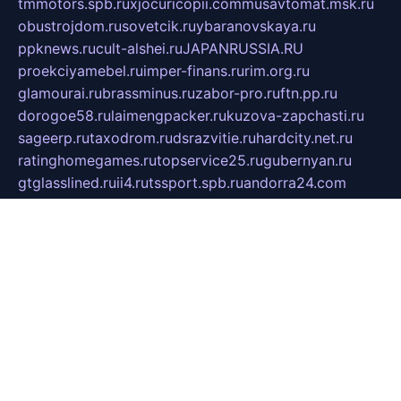
tmmotors.spb.ru
xjocuricopii.com
musavtomat.msk.ru
obustrojdom.ru
sovetcik.ru
ybaranovskaya.ru
ppknews.ru
cult-alshei.ru
JAPANRUSSIA.RU
proekciyamebel.ru
imper-finans.ru
rim.org.ru
glamourai.ru
brassminus.ru
zabor-pro.ru
ftn.pp.ru
dorogoe58.ru
laimengpacker.ru
kuzova-zapchasti.ru
sageerp.ru
taxodrom.ru
dsrazvitie.ru
hardcity.net.ru
ratinghomegames.ru
topservice25.ru
gubernyan.ru
gtglasslined.ru
ii4.ru
tssport.spb.ru
andorra24.com
blackwallstreet.ru
oboimos.ru
optim-doors.com.ru
ikuch.ru
nycr.org.ru
npa21.ru
vremya-ch.spb.ru
desert000.ru
ivtorgi.ru
ifiori.ru
catalog-statei.ru
dcv.org.ru
spetsmaster174.ru
ipkameryhiseeu.ru
dum26.ru
ruspol.spb.ru
fr-opendp.ru
kam-solnyshko.ru
cheyenne-arapaho.ru
sevzapmetal.spb.ru
ted-lapidus.spb.ru
parasite-eliminator.ru
sigma-complete.ru
modernworld.ru
dama-moda.ru
eholot-group.ru
sk-nvkz.ru
DRONGOLD.RU