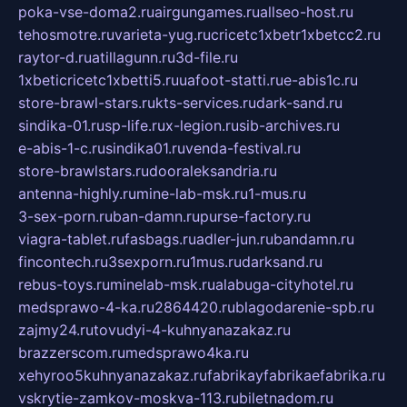
poka-vse-doma2.ru
airgungames.ru
allseo-host.ru
tehosmotre.ru
varieta-yug.ru
cricetc1xbetr1xbetcc2.ru
raytor-d.ru
atillagunn.ru
3d-file.ru
1xbeticricetc1xbetti5.ru
uafoot-statti.ru
e-abis1c.ru
store-brawl-stars.ru
kts-services.ru
dark-sand.ru
sindika-01.ru
sp-life.ru
x-legion.ru
sib-archives.ru
e-abis-1-c.ru
sindika01.ru
venda-festival.ru
store-brawlstars.ru
dooraleksandria.ru
antenna-highly.ru
mine-lab-msk.ru
1-mus.ru
3-sex-porn.ru
ban-damn.ru
purse-factory.ru
viagra-tablet.ru
fasbags.ru
adler-jun.ru
bandamn.ru
fincontech.ru
3sexporn.ru
1mus.ru
darksand.ru
rebus-toys.ru
minelab-msk.ru
alabuga-cityhotel.ru
medsprawo-4-ka.ru
2864420.ru
blagodarenie-spb.ru
zajmy24.ru
tovudyi-4-kuhnyanazakaz.ru
brazzerscom.ru
medsprawo4ka.ru
xehyroo5kuhnyanazakaz.ru
fabrikayfabrikaefabrika.ru
vskrytie-zamkov-moskva-113.ru
biletnadom.ru