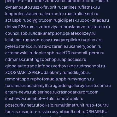
people-of-art.ru
bezzubova.ru
clubtibet.ru
orior-aks.ru
dynamoauto.ru
szk-favorit.ru
carlines.ru
flatnsk.ru
kingbolenskaner.ru
alex-motor.ru
astroline.net.ru
act1.spb.ru
polyglot.com.ru
gidlipetsk.ru
ooo-driada.ru
detsad125.ru
mir-zdoroviya.ru
bruslanovo.ru
siterem.ru
council.spb.ru
лодкипатриот.рф
kafekolizey.ru
iclub.net.ru
gazon-easy.ru
sugarepilekb.ru
grinox.ru
pylesostineco.ru
msts-ozarenie.ru
kameryjooan.ru
artemovskij.ru
dopler.spb.ru
aid70.ru
metall-perm.ru
ndm.msk.ru
ratingzooshop.ru
apiaccess.ru
globalautotrade.info
bezverhovskoe.ru
drsschool.ru
ZOOSMART.SPB.RU
dalakony.ru
medikijob.ru
remontt.spb.ru
photostudia.spb.ru
myragon.ru
terramia.ru
academy62.ru
gardengallereya.ru
rti.com.ru
artem-news.ru
biserinca.ru
krasnodarkurort.com
imshowtv.ru
mebel-v-tule.ru
mobtopik.ru
pcsecurity.net.ru
tool-sib.ru
multimetrunit.ru
sp-tour.ru
fan-cs.ru
santeh-russia.ru
symbian9.net.ru
DSHAIR.RU