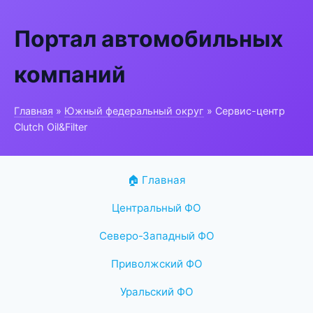
Портал автомобильных
компаний
Главная
»
Южный федеральный округ
» Сервис-центр
Clutch Oil&Filter
🏠 Главная
Центральный ФО
Северо-Западный ФО
Приволжский ФО
Уральский ФО