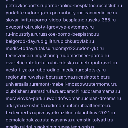
petrovkasports.ru
porno-online-besplatno.ru
splclub.ru
york-life.ru
doroga-expo.ru
ribery.ru
cleanmedicine.ru
slovar-ivrit.ru
porno-video-besplatno.ru
seks-365.ru
ovucontrol.ru
sloty-igrovyye-avtomaty.ru
ru-industriya.ru
russkoe-porno-besplatno.ru
belgorod-day.ru
digilith.ru
pichkurovlab.ru
medic-today.ru
taksu.ru
comp123.ru
don-ykt.ru
teensvoice.ru
imgsharing.ru
domashnee-porno.ru
eva-elfie.ru
foto-tur.ru
biz-doska.ru
metropoltravel.ru
veslo-i-yakor.ru
borodino-media.ru
rostotsky.ru
regionufa.ru
weiss-bet.ru
zaryna.ru
casinotablet.ru
universalia.ru
remont-mebeli-moscow.ru
termomur.ru
clubfisher.ru
remstirufa.ru
erdamchi.ru
doramamama.ru
muraviovka-park.ru
worldofwoman.ru
clean-dreams.ru
arkrym.ru
kristinita.ru
dircomputer.ru
healthenter.ru
textexperts.ru
pivnaya-kruzhka.ru
kinofilmy-2021.ru
demolalapaluza.ru
tanyavanya.ru
remstir-tolyatti.ru
msdip.ru
jdol.ru
sokolovr.ru
newtech-spb.ru