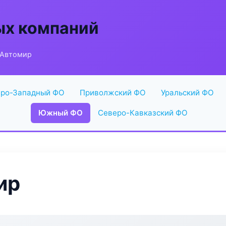
ых компаний
 Автомир
ро-Западный ФО
Приволжский ФО
Уральский ФО
Южный ФО
Северо-Кавказский ФО
ир