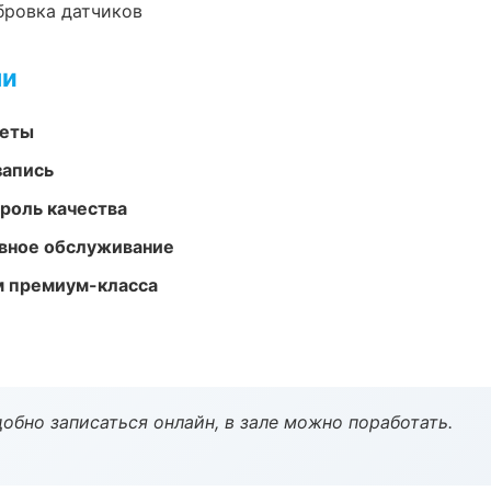
ибровка датчиков
ми
меты
запись
роль качества
вное обслуживание
м премиум-класса
обно записаться онлайн, в зале можно поработать.