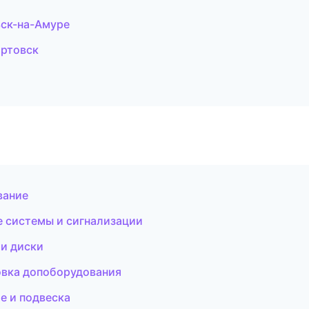
ьск-на-Амуре
артовск
вание
е системы и сигнализации
 и диски
овка допоборудования
ое и подвеска