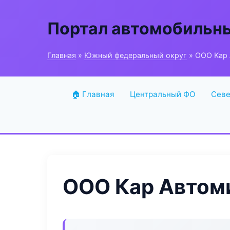
Портал автомобильн
Главная
»
Южный федеральный округ
» ООО Кар
🏠 Главная
Центральный ФО
Севе
ООО Кар Автом