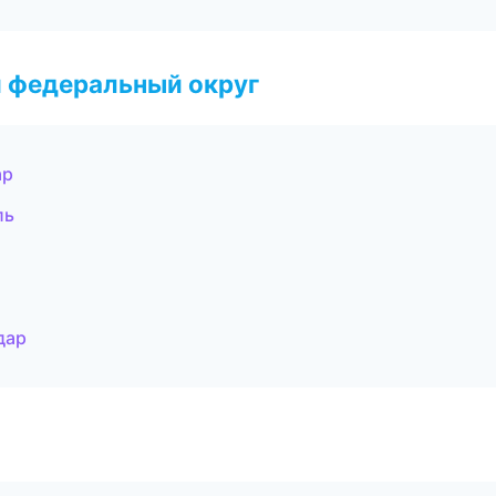
 федеральный округ
ар
ль
дар