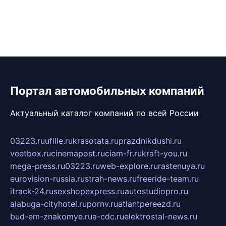
Портал автомобильных компаний
Актуальный каталог компаний по всей России
03223.ru
ufille.ru
krasotata.ru
prazdnikdushi.ru
veetbox.ru
cinemapost.ru
ciam-fr.ru
kraft-you.ru
mega-press.ru
03223.ru
web-explore.ru
rastenuya.ru
eurovision-russia.ru
strah-news.ru
freeride-team.ru
itrack-24.ru
sexshopexpress.ru
autostudiopro.ru
alabuga-cityhotel.ru
pornv.ru
atlantpereezd.ru
bud-em-znakomye.ru
a-cdc.ru
elektrostal-news.ru