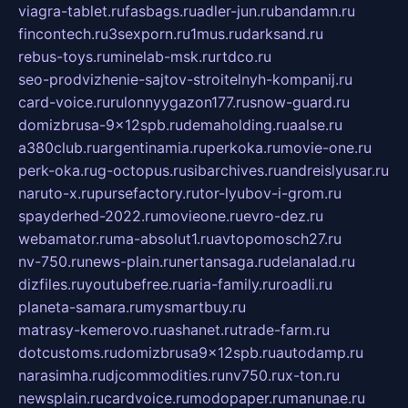
viagra-tablet.ru
fasbags.ru
adler-jun.ru
bandamn.ru
fincontech.ru
3sexporn.ru
1mus.ru
darksand.ru
rebus-toys.ru
minelab-msk.ru
rtdco.ru
seo-prodvizhenie-sajtov-stroitelnyh-kompanij.ru
card-voice.ru
rulonnyygazon177.ru
snow-guard.ru
domizbrusa-9x12spb.ru
demaholding.ru
aalse.ru
a380club.ru
argentinamia.ru
perkoka.ru
movie-one.ru
perk-oka.ru
g-octopus.ru
sibarchives.ru
andreislyusar.ru
naruto-x.ru
pursefactory.ru
tor-lyubov-i-grom.ru
spayderhed-2022.ru
movieone.ru
evro-dez.ru
webamator.ru
ma-absolut1.ru
avtopomosch27.ru
nv-750.ru
news-plain.ru
nertansaga.ru
delanalad.ru
dizfiles.ru
youtubefree.ru
aria-family.ru
roadli.ru
planeta-samara.ru
mysmartbuy.ru
matrasy-kemerovo.ru
ashanet.ru
trade-farm.ru
dotcustoms.ru
domizbrusa9x12spb.ru
autodamp.ru
narasimha.ru
djcommodities.ru
nv750.ru
x-ton.ru
newsplain.ru
cardvoice.ru
modopaper.ru
manunae.ru