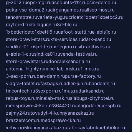
g-2012.ru
ops-mgr.ru
accounts-112.ru
csm-demo.ru
poka-vse-doma2.ru
airgungames.ru
allseo-host.ru
tehosmotre.ru
varieta-yug.ru
cricetc1xbetr1xbetcc2.ru
raytor-d.ru
atillagunn.ru
3d-file.ru
1xbeticricetc1xbetti5.ru
uafoot-statti.ru
e-abis1c.ru
store-brawl-stars.ru
kts-services.ru
dark-sand.ru
sindika-01.ru
sp-life.ru
x-legion.ru
sib-archives.ru
e-abis-1-c.ru
sindika01.ru
venda-festival.ru
store-brawlstars.ru
dooraleksandria.ru
antenna-highly.ru
mine-lab-msk.ru
1-mus.ru
3-sex-porn.ru
ban-damn.ru
purse-factory.ru
viagra-tablet.ru
fasbags.ru
adler-jun.ru
bandamn.ru
fincontech.ru
3sexporn.ru
1mus.ru
darksand.ru
rebus-toys.ru
minelab-msk.ru
alabuga-cityhotel.ru
medsprawo-4-ka.ru
2864420.ru
blagodarenie-spb.ru
zajmy24.ru
tovudyi-4-kuhnyanazakaz.ru
brazzerscom.ru
medsprawo4ka.ru
xehyroo5kuhnyanazakaz.ru
fabrikayfabrikaefabrika.ru