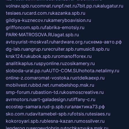
volnav.spb.ru
comnat.ru
npf.net.ru
7bit.pp.ru
kalugatur.ru
tesiaes.ru
card.com.ru
kazanka.spb.ru
gildiya-kuznecov.ru
kameryboavision.ru
griffoncom.spb.ru
fabrika-emotsiy.ru
PARK-MATROSOVA.RU
agat.spb.ru
avtoyurist-moskva1.ru
hardware.org.ru
схема-авто.рф
dg-lab.ru
angrup.ru
recruiter.spb.ru
music8.spb.ru
krsk124.ru
kubok.spb.ru
romanofforex.ru
analitikaplus.ru
spyonline.ru
zosikamery.ru
sloboda-ural.pp.ru
AUTO-COM.SU
hohota.net
alimy.ru
online-z.com
aromat-vostoka.ru
otdelkaexp.ru
mobilvest.ru
bbd.net.ru
mebelshop.msk.ru
smp-forum.ru
bastion-td.ru
kosmoscreative.ru
avrmotors.ru
art-galadesign.ru
tiffany-c.ru
ecostep-samara.ru
d-p.spb.ru
галактика73.рф
sko.com.ru
davitamebel-spb.ru
fotsis.ru
tesiaes.ru
kokoroyari.spb.ru
blesna-kazan.ru
mossilver.ru
lenderoq.ru
sergeydobrin.ru
tochkazvuka.msk.ru