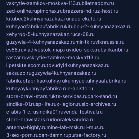
vskrytie-zamkov-moskva-113.ru
biletnadom.ru
zed-online.ru
pimchax.ru
brazzers-hd.ru
z-host.ru
kitubeu2kuhnyanazakaz.ru
naperekate.ru
kuhnyaofabrikaufabrik.ru
kitubeu-2-kuhnyanazakaz.ru
xehyroo-5-kuhnyanazakaz.ru
cs-68.ru
guzywia-4-kuhnyanazakaz.ru
mir-tk.ru
vlknrussia.ru
cs68.ru
vladivostok-map.ru
video-seks.ru
bankaribi.ru
raszar.ru
vskrytie-zamkov-moskva113.ru
lipetsktelecom.ru
tovudyi4kuhnyanazakaz.ru
seksuzb.ru
guzywia4kuhnyanazakaz.ru
fabrikaofabrikaokuhny.ru
kuhnyaekuhnyaafabrika.ru
kuhnyaykuhnyayfabrika.ru
e-abis1c.ru
store-brawl-stars.ru
kts-services.ru
dark-sand.ru
sindika-01.ru
sp-life.ru
x-legion.ru
sib-archives.ru
e-abis-1-c.ru
sindika01.ru
venda-festival.ru
store-brawlstars.ru
dooraleksandria.ru
antenna-highly.ru
mine-lab-msk.ru
1-mus.ru
3-sex-porn.ru
ban-damn.ru
purse-factory.ru