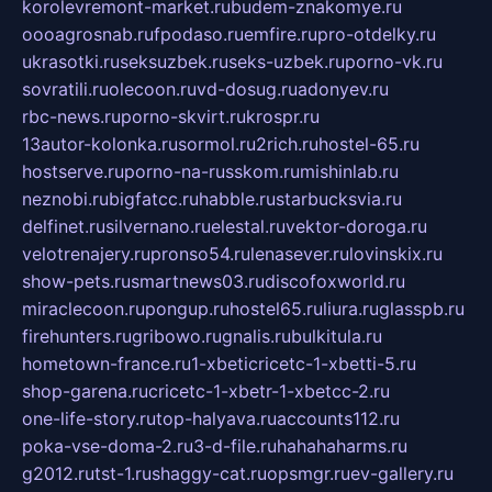
korolevremont-market.ru
budem-znakomye.ru
oooagrosnab.ru
fpodaso.ru
emfire.ru
pro-otdelky.ru
ukrasotki.ru
seksuzbek.ru
seks-uzbek.ru
porno-vk.ru
sovratili.ru
olecoon.ru
vd-dosug.ru
adonyev.ru
rbc-news.ru
porno-skvirt.ru
krospr.ru
13autor-kolonka.ru
sormol.ru
2rich.ru
hostel-65.ru
hostserve.ru
porno-na-russkom.ru
mishinlab.ru
neznobi.ru
bigfatcc.ru
habble.ru
starbucksvia.ru
delfinet.ru
silvernano.ru
elestal.ru
vektor-doroga.ru
velotrenajery.ru
pronso54.ru
lenasever.ru
lovinskix.ru
show-pets.ru
smartnews03.ru
discofoxworld.ru
miraclecoon.ru
pongup.ru
hostel65.ru
liura.ru
glasspb.ru
firehunters.ru
gribowo.ru
gnalis.ru
bulkitula.ru
hometown-france.ru
1-xbeticricetc-1-xbetti-5.ru
shop-garena.ru
cricetc-1-xbetr-1-xbetcc-2.ru
one-life-story.ru
top-halyava.ru
accounts112.ru
poka-vse-doma-2.ru
3-d-file.ru
hahahaharms.ru
g2012.ru
tst-1.ru
shaggy-cat.ru
opsmgr.ru
ev-gallery.ru