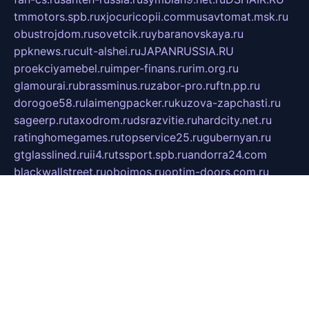
tmmotors.spb.ru
xjocuricopii.com
musavtomat.msk.ru
obustrojdom.ru
sovetcik.ru
ybaranovskaya.ru
ppknews.ru
cult-alshei.ru
JAPANRUSSIA.RU
proekciyamebel.ru
imper-finans.ru
rim.org.ru
glamourai.ru
brassminus.ru
zabor-pro.ru
ftn.pp.ru
dorogoe58.ru
laimengpacker.ru
kuzova-zapchasti.ru
sageerp.ru
taxodrom.ru
dsrazvitie.ru
hardcity.net.ru
ratinghomegames.ru
topservice25.ru
gubernyan.ru
gtglasslined.ru
ii4.ru
tssport.spb.ru
andorra24.com
blackwallstreet.ru
oboimos.ru
optim-doors.com.ru
ikuch.ru
nycr.org.ru
npa21.ru
vremya-ch.spb.ru
desert000.ru
ivtorgi.ru
ifiori.ru
catalog-statei.ru
dcv.org.ru
spetsmaster174.ru
ipkameryhiseeu.ru
dum26.ru
ruspol.spb.ru
fr-opendp.ru
kam-solnyshko.ru
cheyenne-arapaho.ru
sevzapmetal.spb.ru
ted-lapidus.spb.ru
parasite-eliminator.ru
sigma-complete.ru
modernworld.ru
dama-moda.ru