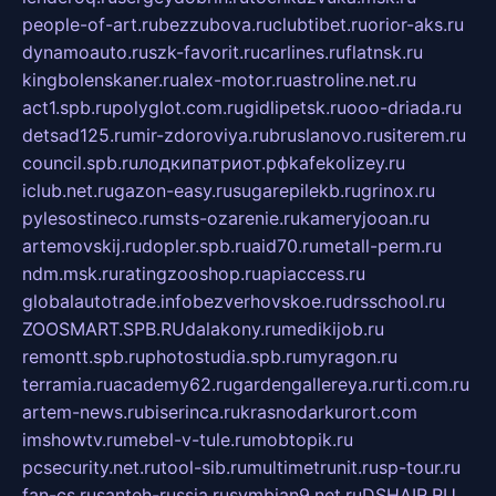
people-of-art.ru
bezzubova.ru
clubtibet.ru
orior-aks.ru
dynamoauto.ru
szk-favorit.ru
carlines.ru
flatnsk.ru
kingbolenskaner.ru
alex-motor.ru
astroline.net.ru
act1.spb.ru
polyglot.com.ru
gidlipetsk.ru
ooo-driada.ru
detsad125.ru
mir-zdoroviya.ru
bruslanovo.ru
siterem.ru
council.spb.ru
лодкипатриот.рф
kafekolizey.ru
iclub.net.ru
gazon-easy.ru
sugarepilekb.ru
grinox.ru
pylesostineco.ru
msts-ozarenie.ru
kameryjooan.ru
artemovskij.ru
dopler.spb.ru
aid70.ru
metall-perm.ru
ndm.msk.ru
ratingzooshop.ru
apiaccess.ru
globalautotrade.info
bezverhovskoe.ru
drsschool.ru
ZOOSMART.SPB.RU
dalakony.ru
medikijob.ru
remontt.spb.ru
photostudia.spb.ru
myragon.ru
terramia.ru
academy62.ru
gardengallereya.ru
rti.com.ru
artem-news.ru
biserinca.ru
krasnodarkurort.com
imshowtv.ru
mebel-v-tule.ru
mobtopik.ru
pcsecurity.net.ru
tool-sib.ru
multimetrunit.ru
sp-tour.ru
fan-cs.ru
santeh-russia.ru
symbian9.net.ru
DSHAIR.RU