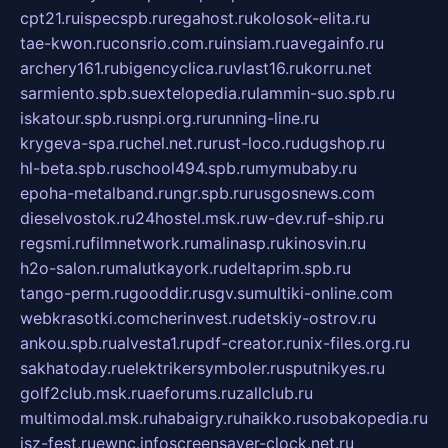
cpt21.ru
ispecspb.ru
regahost.ru
kolosok-elita.ru
tae-kwon.ru
consrio.com.ru
insiam.ru
avegainfo.ru
archery161.ru
bigencyclica.ru
vlast16.ru
korru.net
sarmiento.spb.su
extelopedia.ru
lammin-suo.spb.ru
iskatour.spb.ru
snpi.org.ru
running-line.ru
krygeva-spa.ru
chel.net.ru
rust-loco.ru
dugshop.ru
hl-beta.spb.ru
school494.spb.ru
mymubaby.ru
epoha-metalband.ru
ngr.spb.ru
rusgosnews.com
dieselvostok.ru
24hostel.msk.ru
w-dev.ru
f-ship.ru
regsmi.ru
filmnetwork.ru
malinasp.ru
kinosvin.ru
h2o-salon.ru
malutkayork.ru
deltaprim.spb.ru
tango-perm.ru
gooddir.ru
sgv.su
multiki-online.com
webkrasotki.com
cherinvest.ru
detskiy-ostrov.ru
ankou.spb.ru
alvesta1.ru
pdf-creator.ru
nix-files.org.ru
sakhatoday.ru
elektrikersymboler.ru
sputnikyes.ru
golf2club.msk.ru
aeforums.ru
zallclub.ru
multimodal.msk.ru
habaigry.ru
haikko.ru
sobakopedia.ru
isz-fest.ru
ewnc.info
screensaver-clock.net.ru