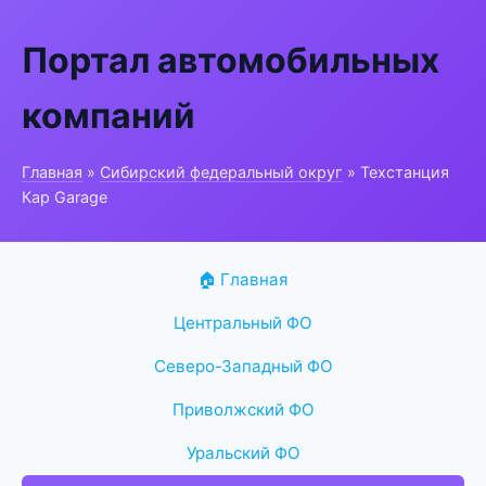
Портал автомобильных
компаний
Главная
»
Сибирский федеральный округ
» Техстанция
Кар Garage
🏠 Главная
Центральный ФО
Северо-Западный ФО
Приволжский ФО
Уральский ФО