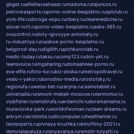
gbget.ru
alfeihavsalnassr.ru
madoma.ru
tajuncos.ru
petrovkasports.ru
porno-online-besplatno.ru
splclub.ru
york-life.ru
doroga-expo.ru
ribery.ru
cleanmedicine.ru
slovar-ivrit.ru
porno-video-besplatno.ru
seks-365.ru
ovucontrol.ru
sloty-igrovyye-avtomaty.ru
ru-industriya.ru
russkoe-porno-besplatno.ru
belgorod-day.ru
digilith.ru
pichkurovlab.ru
medic-today.ru
taksu.ru
comp123.ru
don-ykt.ru
teensvoice.ru
imgsharing.ru
domashnee-porno.ru
eva-elfie.ru
foto-tur.ru
biz-doska.ru
metropoltravel.ru
veslo-i-yakor.ru
borodino-media.ru
rostotsky.ru
regionufa.ru
weiss-bet.ru
zaryna.ru
casinotablet.ru
universalia.ru
remont-mebeli-moscow.ru
termomur.ru
clubfisher.ru
remstirufa.ru
erdamchi.ru
doramamama.ru
muraviovka-park.ru
worldofwoman.ru
clean-dreams.ru
arkrym.ru
kristinita.ru
dircomputer.ru
healthenter.ru
textexperts.ru
pivnaya-kruzhka.ru
kinofilmy-2021.ru
demolalapaluza.ru
tanyavanya.ru
remstir-tolyatti.ru