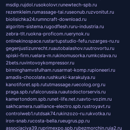
msdip.ru
jdol.ru
sokolovr.ru
newtech-spb.ru
rezemkleim.ru
massage-tai.ru
seonub.ru
zvonitut.ru
biolisichka24.ru
mncraft-download.ru
algoritm-sistema.ru
godflesh.ru
ru-industria.ru
zebra-tlt.ru
okna-proficom.ru
erynok.ru
onlinekinospace.ru
startupstudio-fefu.ru
zarges-ru.ru
gegenjustizunrecht.ru
autobalashov.ru
utrovortu.ru
spiski-firm.ru
elara-m.ru
kinomusorka.ru
mkcslava.ru
2bets.ru
vintovoykompressor.ru
birminghamvsfulham.ru
sarmat-komp.ru
pioneeri.ru
amadis-chocolate.ru
shkurki-karakulya.ru
kanotiforet.spb.ru
tutmassage.ru
ecolog.org.ru
praga.spb.ru
falcorussia.ru
autodoctorservis.ru
kamertondom.spb.ru
net-life.net.ru
avto-vozim.ru
sakhcamera.ru
alliance-electro.spb.ru
stroyavt.ru
controlweb1.ru
tdsak74.ru
kinzozo-ru.ru
kvotka.ru
iron-snab.ru
costa-bella.ru
eugrus.pp.ru
associaciya39.ru
primexpo.spb.ru
bezmorchin.ru
ia2.ru