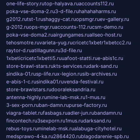
one-life-story.ru
top-halyava.ru
accounts112.ru
poka-vse-doma-2.ru
3-d-file.ru
hahahaharms.ru
g2012.ru
tst-1.ru
shaggy-cat.ru
opsmgr.ru
ev-gallery.ru
g-2012.ru
ops-mgr.ru
accounts-112.ru
csm-demo.ru
poka-vse-doma2.ru
airgungames.ru
allseo-host.ru
tehosmotre.ru
varieta-yug.ru
cricetc1xbetr1xbetcc2.ru
raytor-d.ru
atillagunn.ru
3d-file.ru
1xbeticricetc1xbetti5.ru
uafoot-statti.ru
e-abis1c.ru
store-brawl-stars.ru
kts-services.ru
dark-sand.ru
sindika-01.ru
sp-life.ru
x-legion.ru
sib-archives.ru
e-abis-1-c.ru
sindika01.ru
venda-festival.ru
store-brawlstars.ru
dooraleksandria.ru
antenna-highly.ru
mine-lab-msk.ru
1-mus.ru
3-sex-porn.ru
ban-damn.ru
purse-factory.ru
viagra-tablet.ru
fasbags.ru
adler-jun.ru
bandamn.ru
fincontech.ru
3sexporn.ru
1mus.ru
darksand.ru
rebus-toys.ru
minelab-msk.ru
alabuga-cityhotel.ru
medsprawo-4-ka.ru
2864420.ru
blagodarenie-spb.ru