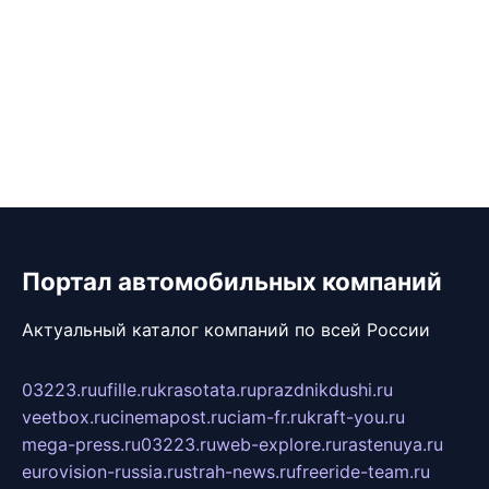
Портал автомобильных компаний
Актуальный каталог компаний по всей России
03223.ru
ufille.ru
krasotata.ru
prazdnikdushi.ru
veetbox.ru
cinemapost.ru
ciam-fr.ru
kraft-you.ru
mega-press.ru
03223.ru
web-explore.ru
rastenuya.ru
eurovision-russia.ru
strah-news.ru
freeride-team.ru