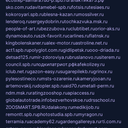
sko.com.ru
davitamebel-spb.ru
fotsis.ru
tesiaes.ru
kokoroyari.spb.ru
blesna-kazan.ru
mossilver.ru
lenderoq.ru
sergeydobrin.ru
tochkazvuka.msk.ru
people-of-art.ru
bezzubova.ru
clubtibet.ru
orior-aks.ru
dynamoauto.ru
szk-favorit.ru
carlines.ru
flatnsk.ru
kingbolenskaner.ru
alex-motor.ru
astroline.net.ru
act1.spb.ru
polyglot.com.ru
gidlipetsk.ru
ooo-driada.ru
detsad125.ru
mir-zdoroviya.ru
bruslanovo.ru
siterem.ru
council.spb.ru
лодкипатриот.рф
kafekolizey.ru
iclub.net.ru
gazon-easy.ru
sugarepilekb.ru
grinox.ru
pylesostineco.ru
msts-ozarenie.ru
kameryjooan.ru
artemovskij.ru
dopler.spb.ru
aid70.ru
metall-perm.ru
ndm.msk.ru
ratingzooshop.ru
apiaccess.ru
globalautotrade.info
bezverhovskoe.ru
drsschool.ru
ZOOSMART.SPB.RU
dalakony.ru
medikijob.ru
remontt.spb.ru
photostudia.spb.ru
myragon.ru
terramia.ru
academy62.ru
gardengallereya.ru
rti.com.ru