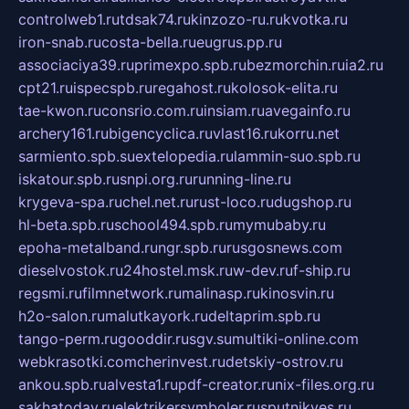
controlweb1.ru
tdsak74.ru
kinzozo-ru.ru
kvotka.ru
iron-snab.ru
costa-bella.ru
eugrus.pp.ru
associaciya39.ru
primexpo.spb.ru
bezmorchin.ru
ia2.ru
cpt21.ru
ispecspb.ru
regahost.ru
kolosok-elita.ru
tae-kwon.ru
consrio.com.ru
insiam.ru
avegainfo.ru
archery161.ru
bigencyclica.ru
vlast16.ru
korru.net
sarmiento.spb.su
extelopedia.ru
lammin-suo.spb.ru
iskatour.spb.ru
snpi.org.ru
running-line.ru
krygeva-spa.ru
chel.net.ru
rust-loco.ru
dugshop.ru
hl-beta.spb.ru
school494.spb.ru
mymubaby.ru
epoha-metalband.ru
ngr.spb.ru
rusgosnews.com
dieselvostok.ru
24hostel.msk.ru
w-dev.ru
f-ship.ru
regsmi.ru
filmnetwork.ru
malinasp.ru
kinosvin.ru
h2o-salon.ru
malutkayork.ru
deltaprim.spb.ru
tango-perm.ru
gooddir.ru
sgv.su
multiki-online.com
webkrasotki.com
cherinvest.ru
detskiy-ostrov.ru
ankou.spb.ru
alvesta1.ru
pdf-creator.ru
nix-files.org.ru
sakhatoday.ru
elektrikersymboler.ru
sputnikyes.ru