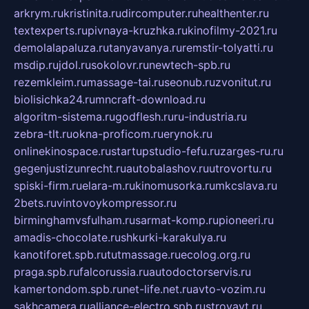
arkrym.ru
kristinita.ru
dircomputer.ru
healthenter.ru
textexperts.ru
pivnaya-kruzhka.ru
kinofilmy-2021.ru
demolalapaluza.ru
tanyavanya.ru
remstir-tolyatti.ru
msdip.ru
jdol.ru
sokolovr.ru
newtech-spb.ru
rezemkleim.ru
massage-tai.ru
seonub.ru
zvonitut.ru
biolisichka24.ru
mncraft-download.ru
algoritm-sistema.ru
godflesh.ru
ru-industria.ru
zebra-tlt.ru
okna-proficom.ru
erynok.ru
onlinekinospace.ru
startupstudio-fefu.ru
zarges-ru.ru
gegenjustizunrecht.ru
autobalashov.ru
utrovortu.ru
spiski-firm.ru
elara-m.ru
kinomusorka.ru
mkcslava.ru
2bets.ru
vintovoykompressor.ru
birminghamvsfulham.ru
sarmat-komp.ru
pioneeri.ru
amadis-chocolate.ru
shkurki-karakulya.ru
kanotiforet.spb.ru
tutmassage.ru
ecolog.org.ru
praga.spb.ru
falcorussia.ru
autodoctorservis.ru
kamertondom.spb.ru
net-life.net.ru
avto-vozim.ru
sakhcamera.ru
alliance-electro.spb.ru
stroyavt.ru