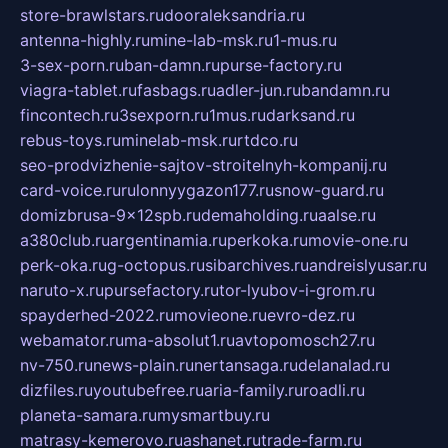
store-brawlstars.ru
dooraleksandria.ru
antenna-highly.ru
mine-lab-msk.ru
1-mus.ru
3-sex-porn.ru
ban-damn.ru
purse-factory.ru
viagra-tablet.ru
fasbags.ru
adler-jun.ru
bandamn.ru
fincontech.ru
3sexporn.ru
1mus.ru
darksand.ru
rebus-toys.ru
minelab-msk.ru
rtdco.ru
seo-prodvizhenie-sajtov-stroitelnyh-kompanij.ru
card-voice.ru
rulonnyygazon177.ru
snow-guard.ru
domizbrusa-9x12spb.ru
demaholding.ru
aalse.ru
a380club.ru
argentinamia.ru
perkoka.ru
movie-one.ru
perk-oka.ru
g-octopus.ru
sibarchives.ru
andreislyusar.ru
naruto-x.ru
pursefactory.ru
tor-lyubov-i-grom.ru
spayderhed-2022.ru
movieone.ru
evro-dez.ru
webamator.ru
ma-absolut1.ru
avtopomosch27.ru
nv-750.ru
news-plain.ru
nertansaga.ru
delanalad.ru
dizfiles.ru
youtubefree.ru
aria-family.ru
roadli.ru
planeta-samara.ru
mysmartbuy.ru
matrasy-kemerovo.ru
ashanet.ru
trade-farm.ru