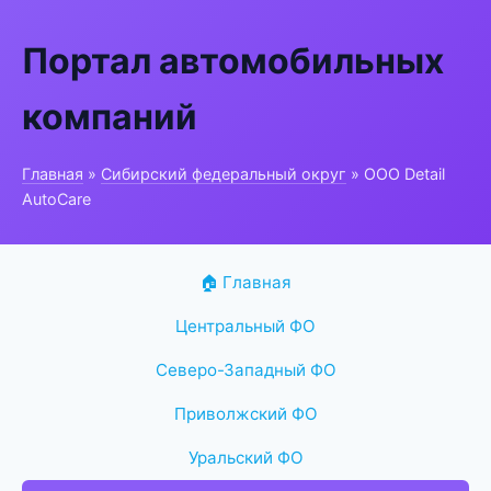
Портал автомобильных
компаний
Главная
»
Сибирский федеральный округ
» ООО Detail
AutoCare
🏠 Главная
Центральный ФО
Северо-Западный ФО
Приволжский ФО
Уральский ФО