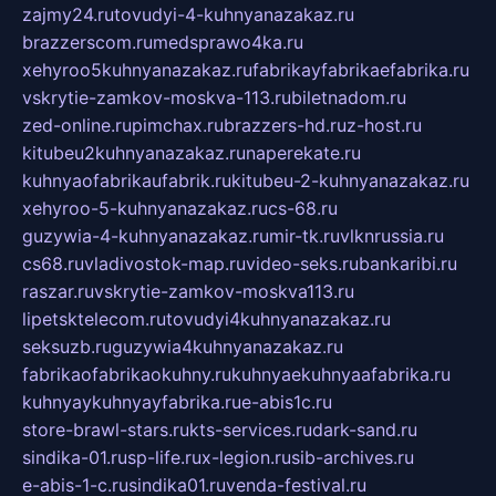
zajmy24.ru
tovudyi-4-kuhnyanazakaz.ru
brazzerscom.ru
medsprawo4ka.ru
xehyroo5kuhnyanazakaz.ru
fabrikayfabrikaefabrika.ru
vskrytie-zamkov-moskva-113.ru
biletnadom.ru
zed-online.ru
pimchax.ru
brazzers-hd.ru
z-host.ru
kitubeu2kuhnyanazakaz.ru
naperekate.ru
kuhnyaofabrikaufabrik.ru
kitubeu-2-kuhnyanazakaz.ru
xehyroo-5-kuhnyanazakaz.ru
cs-68.ru
guzywia-4-kuhnyanazakaz.ru
mir-tk.ru
vlknrussia.ru
cs68.ru
vladivostok-map.ru
video-seks.ru
bankaribi.ru
raszar.ru
vskrytie-zamkov-moskva113.ru
lipetsktelecom.ru
tovudyi4kuhnyanazakaz.ru
seksuzb.ru
guzywia4kuhnyanazakaz.ru
fabrikaofabrikaokuhny.ru
kuhnyaekuhnyaafabrika.ru
kuhnyaykuhnyayfabrika.ru
e-abis1c.ru
store-brawl-stars.ru
kts-services.ru
dark-sand.ru
sindika-01.ru
sp-life.ru
x-legion.ru
sib-archives.ru
e-abis-1-c.ru
sindika01.ru
venda-festival.ru