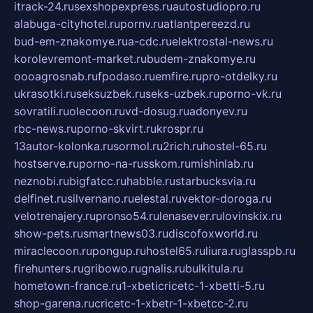
itrack-24.ru
sexshopexpress.ru
autostudiopro.ru
alabuga-cityhotel.ru
pornv.ru
atlantpereezd.ru
bud-em-znakomye.ru
a-cdc.ru
elektrostal-news.ru
korolevremont-market.ru
budem-znakomye.ru
oooagrosnab.ru
fpodaso.ru
emfire.ru
pro-otdelky.ru
ukrasotki.ru
seksuzbek.ru
seks-uzbek.ru
porno-vk.ru
sovratili.ru
olecoon.ru
vd-dosug.ru
adonyev.ru
rbc-news.ru
porno-skvirt.ru
krospr.ru
13autor-kolonka.ru
sormol.ru
2rich.ru
hostel-65.ru
hostserve.ru
porno-na-russkom.ru
mishinlab.ru
neznobi.ru
bigfatcc.ru
habble.ru
starbucksvia.ru
delfinet.ru
silvernano.ru
elestal.ru
vektor-doroga.ru
velotrenajery.ru
pronso54.ru
lenasever.ru
lovinskix.ru
show-pets.ru
smartnews03.ru
discofoxworld.ru
miraclecoon.ru
pongup.ru
hostel65.ru
liura.ru
glasspb.ru
firehunters.ru
gribowo.ru
gnalis.ru
bulkitula.ru
hometown-france.ru
1-xbeticricetc-1-xbetti-5.ru
shop-garena.ru
cricetc-1-xbetr-1-xbetcc-2.ru