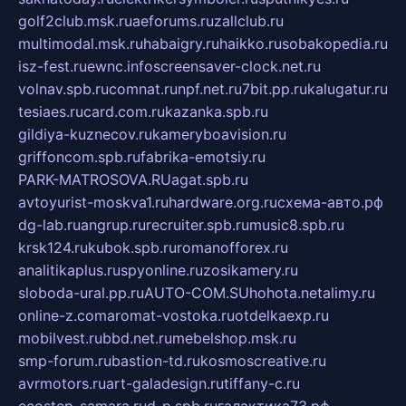
golf2club.msk.ru
aeforums.ru
zallclub.ru
multimodal.msk.ru
habaigry.ru
haikko.ru
sobakopedia.ru
isz-fest.ru
ewnc.info
screensaver-clock.net.ru
volnav.spb.ru
comnat.ru
npf.net.ru
7bit.pp.ru
kalugatur.ru
tesiaes.ru
card.com.ru
kazanka.spb.ru
gildiya-kuznecov.ru
kameryboavision.ru
griffoncom.spb.ru
fabrika-emotsiy.ru
PARK-MATROSOVA.RU
agat.spb.ru
avtoyurist-moskva1.ru
hardware.org.ru
схема-авто.рф
dg-lab.ru
angrup.ru
recruiter.spb.ru
music8.spb.ru
krsk124.ru
kubok.spb.ru
romanofforex.ru
analitikaplus.ru
spyonline.ru
zosikamery.ru
sloboda-ural.pp.ru
AUTO-COM.SU
hohota.net
alimy.ru
online-z.com
aromat-vostoka.ru
otdelkaexp.ru
mobilvest.ru
bbd.net.ru
mebelshop.msk.ru
smp-forum.ru
bastion-td.ru
kosmoscreative.ru
avrmotors.ru
art-galadesign.ru
tiffany-c.ru
ecostep-samara.ru
d-p.spb.ru
галактика73.рф