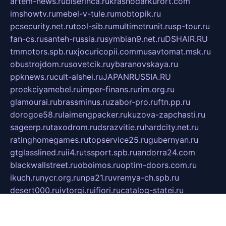
artem-news.ru
biserinca.ru
krasnodarkurort.com
imshowtv.ru
mebel-v-tule.ru
mobtopik.ru
pcsecurity.net.ru
tool-sib.ru
multimetrunit.ru
sp-tour.ru
fan-cs.ru
santeh-russia.ru
symbian9.net.ru
DSHAIR.RU
tmmotors.spb.ru
xjocuricopii.com
musavtomat.msk.ru
obustrojdom.ru
sovetcik.ru
ybaranovskaya.ru
ppknews.ru
cult-alshei.ru
JAPANRUSSIA.RU
proekciyamebel.ru
imper-finans.ru
rim.org.ru
glamourai.ru
brassminus.ru
zabor-pro.ru
ftn.pp.ru
dorogoe58.ru
laimengpacker.ru
kuzova-zapchasti.ru
sageerp.ru
taxodrom.ru
dsrazvitie.ru
hardcity.net.ru
ratinghomegames.ru
topservice25.ru
gubernyan.ru
gtglasslined.ru
ii4.ru
tssport.spb.ru
andorra24.com
blackwallstreet.ru
oboimos.ru
optim-doors.com.ru
ikuch.ru
nycr.org.ru
npa21.ru
vremya-ch.spb.ru
desert000.ru
ivtorgi.ru
ifiori.ru
catalog-statei.ru
dcv.org.ru
spetsmaster174.ru
ipkameryhiseeu.ru
dum26.ru
ruspol.spb.ru
fr-opendp.ru
kam-solnyshko.ru