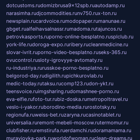
dotcustoms.ru
domizbrusa9x12spb.ru
autodamp.ru
narasimha.ru
djcommodities.ru
nv750.ru
x-ton.ru
newsplain.ru
cardvoice.ru
modopaper.ru
manunae.ru
gbget.ru
alfeihavsalnassr.ru
madoma.ru
tajuncos.ru
petrovkasports.ru
porno-online-besplatno.ru
splclub.ru
york-life.ru
doroga-expo.ru
ribery.ru
cleanmedicine.ru
slovar-ivrit.ru
porno-video-besplatno.ru
seks-365.ru
ovucontrol.ru
sloty-igrovyye-avtomaty.ru
ru-industriya.ru
russkoe-porno-besplatno.ru
belgorod-day.ru
digilith.ru
pichkurovlab.ru
medic-today.ru
taksu.ru
comp123.ru
don-ykt.ru
teensvoice.ru
imgsharing.ru
domashnee-porno.ru
eva-elfie.ru
foto-tur.ru
biz-doska.ru
metropoltravel.ru
veslo-i-yakor.ru
borodino-media.ru
rostotsky.ru
regionufa.ru
weiss-bet.ru
zaryna.ru
casinotablet.ru
universalia.ru
remont-mebeli-moscow.ru
termomur.ru
clubfisher.ru
remstirufa.ru
erdamchi.ru
doramamama.ru
muraviovka-park.ru
worldofwoman.ru
clean-dreams.ru