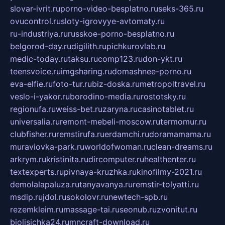
slovar-ivrit.ru
porno-video-besplatno.ru
seks-365.ru
ovucontrol.ru
sloty-igrovyye-avtomaty.ru
ru-industriya.ru
russkoe-porno-besplatno.ru
belgorod-day.ru
digilith.ru
pichkurovlab.ru
medic-today.ru
taksu.ru
comp123.ru
don-ykt.ru
teensvoice.ru
imgsharing.ru
domashnee-porno.ru
eva-elfie.ru
foto-tur.ru
biz-doska.ru
metropoltravel.ru
veslo-i-yakor.ru
borodino-media.ru
rostotsky.ru
regionufa.ru
weiss-bet.ru
zaryna.ru
casinotablet.ru
universalia.ru
remont-mebeli-moscow.ru
termomur.ru
clubfisher.ru
remstirufa.ru
erdamchi.ru
doramamama.ru
muraviovka-park.ru
worldofwoman.ru
clean-dreams.ru
arkrym.ru
kristinita.ru
dircomputer.ru
healthenter.ru
textexperts.ru
pivnaya-kruzhka.ru
kinofilmy-2021.ru
demolalapaluza.ru
tanyavanya.ru
remstir-tolyatti.ru
msdip.ru
jdol.ru
sokolovr.ru
newtech-spb.ru
rezemkleim.ru
massage-tai.ru
seonub.ru
zvonitut.ru
biolisichka24.ru
mncraft-download.ru