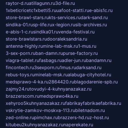
raytor-d.ru
atillagunn.ru
3d-file.ru
1xbeticricetc1xbetti5.ru
uafoot-statti.ru
e-abis1c.ru
store-brawl-stars.ru
kts-services.ru
dark-sand.ru
sindika-01.ru
sp-life.ru
x-legion.ru
sib-archives.ru
e-abis-1-c.ru
sindika01.ru
venda-festival.ru
store-brawlstars.ru
dooraleksandria.ru
antenna-highly.ru
mine-lab-msk.ru
1-mus.ru
3-sex-porn.ru
ban-damn.ru
purse-factory.ru
viagra-tablet.ru
fasbags.ru
adler-jun.ru
bandamn.ru
fincontech.ru
3sexporn.ru
1mus.ru
darksand.ru
rebus-toys.ru
minelab-msk.ru
alabuga-cityhotel.ru
medsprawo-4-ka.ru
2864420.ru
blagodarenie-spb.ru
zajmy24.ru
tovudyi-4-kuhnyanazakaz.ru
brazzerscom.ru
medsprawo4ka.ru
xehyroo5kuhnyanazakaz.ru
fabrikayfabrikaefabrika.ru
vskrytie-zamkov-moskva-113.ru
biletnadom.ru
zed-online.ru
pimchax.ru
brazzers-hd.ru
z-host.ru
kitubeu2kuhnyanazakaz.ru
naperekate.ru