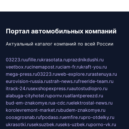
Портал автомобильных компаний
Актуальный каталог компаний по всей России
03223.ru
ufille.ru
krasotata.ru
prazdnikdushi.ru
veetbox.ru
cinemapost.ru
ciam-fr.ru
kraft-you.ru
mega-press.ru
03223.ru
web-explore.ru
rastenuya.ru
eurovision-russia.ru
strah-news.ru
freeride-team.ru
itrack-24.ru
sexshopexpress.ru
autostudiopro.ru
alabuga-cityhotel.ru
pornv.ru
atlantpereezd.ru
bud-em-znakomye.ru
a-cdc.ru
elektrostal-news.ru
korolevremont-market.ru
budem-znakomye.ru
oooagrosnab.ru
fpodaso.ru
emfire.ru
pro-otdelky.ru
ukrasotki.ru
seksuzbek.ru
seks-uzbek.ru
porno-vk.ru