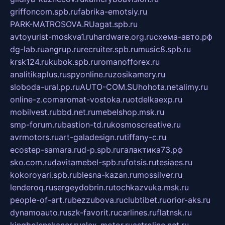
griffoncom.spb.ru
fabrika-emotsiy.ru
PARK-MATROSOVA.RU
agat.spb.ru
avtoyurist-moskva1.ru
hardware.org.ru
схема-авто.рф
dg-lab.ru
angrup.ru
recruiter.spb.ru
music8.spb.ru
krsk124.ru
kubok.spb.ru
romanofforex.ru
analitikaplus.ru
spyonline.ru
zosikamery.ru
sloboda-ural.pp.ru
AUTO-COM.SU
hohota.net
alimy.ru
online-z.com
aromat-vostoka.ru
otdelkaexp.ru
mobilvest.ru
bbd.net.ru
mebelshop.msk.ru
smp-forum.ru
bastion-td.ru
kosmoscreative.ru
avrmotors.ru
art-galadesign.ru
tiffany-c.ru
ecostep-samara.ru
d-p.spb.ru
галактика73.рф
sko.com.ru
davitamebel-spb.ru
fotsis.ru
tesiaes.ru
kokoroyari.spb.ru
blesna-kazan.ru
mossilver.ru
lenderoq.ru
sergeydobrin.ru
tochkazvuka.msk.ru
people-of-art.ru
bezzubova.ru
clubtibet.ru
orior-aks.ru
dynamoauto.ru
szk-favorit.ru
carlines.ru
flatnsk.ru
kingbolenskaner.ru
alex-motor.ru
astroline.net.ru