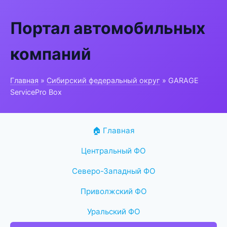
Портал автомобильных
компаний
Главная
»
Сибирский федеральный округ
» GARAGE
ServicePro Box
🏠 Главная
Центральный ФО
Северо-Западный ФО
Приволжский ФО
Уральский ФО