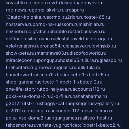
sovratili.ru
olecoon.ru
vd-dosug.ru
adonyev.ru
rbc-news.ru
porno-skvirt.ru
krospr.ru
13autor-kolonka.ru
sormol.ru
2rich.ru
hostel-65.ru
hostserve.ru
porno-na-russkom.ru
mishinlab.ru
neznobi.ru
bigfatcc.ru
habble.ru
starbucksvia.ru
delfinet.ru
silvernano.ru
elestal.ru
vektor-doroga.ru
velotrenajery.ru
pronso54.ru
lenasever.ru
lovinskix.ru
show-pets.ru
smartnews03.ru
discofoxworld.ru
miraclecoon.ru
pongup.ru
hostel65.ru
liura.ru
glasspb.ru
firehunters.ru
gribowo.ru
gnalis.ru
bulkitula.ru
hometown-france.ru
1-xbeticricetc-1-xbetti-5.ru
shop-garena.ru
cricetc-1-xbetr-1-xbetcc-2.ru
one-life-story.ru
top-halyava.ru
accounts112.ru
poka-vse-doma-2.ru
3-d-file.ru
hahahaharms.ru
g2012.ru
tst-1.ru
shaggy-cat.ru
opsmgr.ru
ev-gallery.ru
g-2012.ru
ops-mgr.ru
accounts-112.ru
csm-demo.ru
poka-vse-doma2.ru
airgungames.ru
allseo-host.ru
tehosmotre.ru
varieta-yug.ru
cricetc1xbetr1xbetcc2.ru