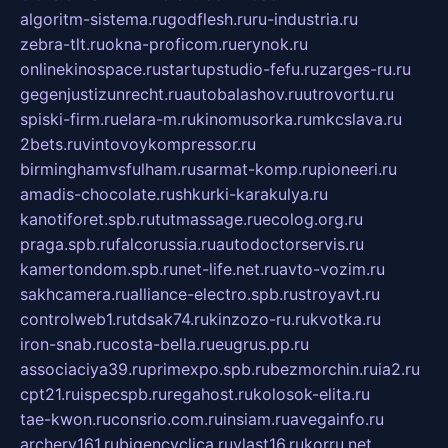
algoritm-sistema.ru
godflesh.ru
ru-industria.ru
zebra-tlt.ru
okna-proficom.ru
erynok.ru
onlinekinospace.ru
startupstudio-fefu.ru
zarges-ru.ru
gegenjustizunrecht.ru
autobalashov.ru
utrovortu.ru
spiski-firm.ru
elara-m.ru
kinomusorka.ru
mkcslava.ru
2bets.ru
vintovoykompressor.ru
birminghamvsfulham.ru
sarmat-komp.ru
pioneeri.ru
amadis-chocolate.ru
shkurki-karakulya.ru
kanotiforet.spb.ru
tutmassage.ru
ecolog.org.ru
praga.spb.ru
falcorussia.ru
autodoctorservis.ru
kamertondom.spb.ru
net-life.net.ru
avto-vozim.ru
sakhcamera.ru
alliance-electro.spb.ru
stroyavt.ru
controlweb1.ru
tdsak74.ru
kinzozo-ru.ru
kvotka.ru
iron-snab.ru
costa-bella.ru
eugrus.pp.ru
associaciya39.ru
primexpo.spb.ru
bezmorchin.ru
ia2.ru
cpt21.ru
ispecspb.ru
regahost.ru
kolosok-elita.ru
tae-kwon.ru
consrio.com.ru
insiam.ru
avegainfo.ru
archery161.ru
bigencyclica.ru
vlast16.ru
korru.net