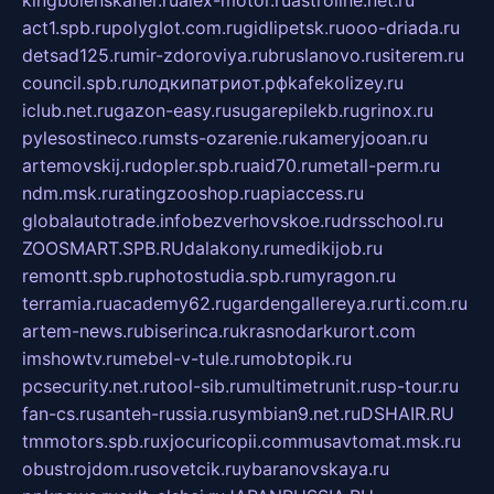
act1.spb.ru
polyglot.com.ru
gidlipetsk.ru
ooo-driada.ru
detsad125.ru
mir-zdoroviya.ru
bruslanovo.ru
siterem.ru
council.spb.ru
лодкипатриот.рф
kafekolizey.ru
iclub.net.ru
gazon-easy.ru
sugarepilekb.ru
grinox.ru
pylesostineco.ru
msts-ozarenie.ru
kameryjooan.ru
artemovskij.ru
dopler.spb.ru
aid70.ru
metall-perm.ru
ndm.msk.ru
ratingzooshop.ru
apiaccess.ru
globalautotrade.info
bezverhovskoe.ru
drsschool.ru
ZOOSMART.SPB.RU
dalakony.ru
medikijob.ru
remontt.spb.ru
photostudia.spb.ru
myragon.ru
terramia.ru
academy62.ru
gardengallereya.ru
rti.com.ru
artem-news.ru
biserinca.ru
krasnodarkurort.com
imshowtv.ru
mebel-v-tule.ru
mobtopik.ru
pcsecurity.net.ru
tool-sib.ru
multimetrunit.ru
sp-tour.ru
fan-cs.ru
santeh-russia.ru
symbian9.net.ru
DSHAIR.RU
tmmotors.spb.ru
xjocuricopii.com
musavtomat.msk.ru
obustrojdom.ru
sovetcik.ru
ybaranovskaya.ru