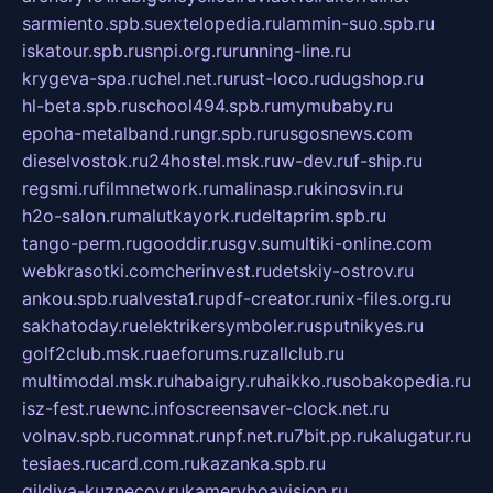
sarmiento.spb.su
extelopedia.ru
lammin-suo.spb.ru
iskatour.spb.ru
snpi.org.ru
running-line.ru
krygeva-spa.ru
chel.net.ru
rust-loco.ru
dugshop.ru
hl-beta.spb.ru
school494.spb.ru
mymubaby.ru
epoha-metalband.ru
ngr.spb.ru
rusgosnews.com
dieselvostok.ru
24hostel.msk.ru
w-dev.ru
f-ship.ru
regsmi.ru
filmnetwork.ru
malinasp.ru
kinosvin.ru
h2o-salon.ru
malutkayork.ru
deltaprim.spb.ru
tango-perm.ru
gooddir.ru
sgv.su
multiki-online.com
webkrasotki.com
cherinvest.ru
detskiy-ostrov.ru
ankou.spb.ru
alvesta1.ru
pdf-creator.ru
nix-files.org.ru
sakhatoday.ru
elektrikersymboler.ru
sputnikyes.ru
golf2club.msk.ru
aeforums.ru
zallclub.ru
multimodal.msk.ru
habaigry.ru
haikko.ru
sobakopedia.ru
isz-fest.ru
ewnc.info
screensaver-clock.net.ru
volnav.spb.ru
comnat.ru
npf.net.ru
7bit.pp.ru
kalugatur.ru
tesiaes.ru
card.com.ru
kazanka.spb.ru
gildiya-kuznecov.ru
kameryboavision.ru