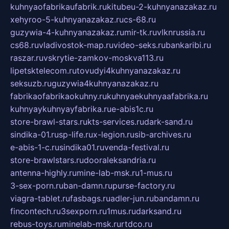
kuhnyaofabrikaufabrik.ru
kitubeu-2-kuhnyanazakaz.ru
xehyroo-5-kuhnyanazakaz.ru
cs-68.ru
guzywia-4-kuhnyanazakaz.ru
mir-tk.ru
vlknrussia.ru
cs68.ru
vladivostok-map.ru
video-seks.ru
bankaribi.ru
raszar.ru
vskrytie-zamkov-moskva113.ru
lipetsktelecom.ru
tovudyi4kuhnyanazakaz.ru
seksuzb.ru
guzywia4kuhnyanazakaz.ru
fabrikaofabrikaokuhny.ru
kuhnyaekuhnyaafabrika.ru
kuhnyaykuhnyayfabrika.ru
e-abis1c.ru
store-brawl-stars.ru
kts-services.ru
dark-sand.ru
sindika-01.ru
sp-life.ru
x-legion.ru
sib-archives.ru
e-abis-1-c.ru
sindika01.ru
venda-festival.ru
store-brawlstars.ru
dooraleksandria.ru
antenna-highly.ru
mine-lab-msk.ru
1-mus.ru
3-sex-porn.ru
ban-damn.ru
purse-factory.ru
viagra-tablet.ru
fasbags.ru
adler-jun.ru
bandamn.ru
fincontech.ru
3sexporn.ru
1mus.ru
darksand.ru
rebus-toys.ru
minelab-msk.ru
rtdco.ru