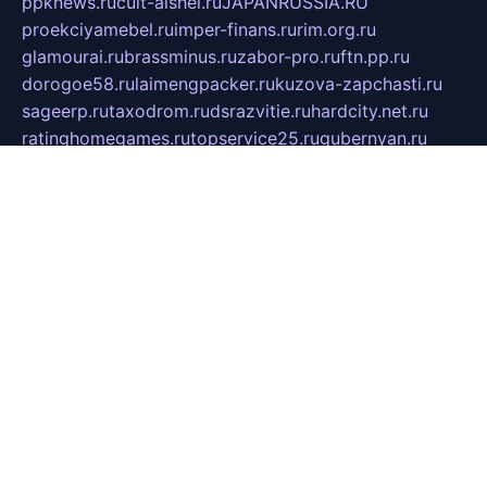
ppknews.ru
cult-alshei.ru
JAPANRUSSIA.RU
proekciyamebel.ru
imper-finans.ru
rim.org.ru
glamourai.ru
brassminus.ru
zabor-pro.ru
ftn.pp.ru
dorogoe58.ru
laimengpacker.ru
kuzova-zapchasti.ru
sageerp.ru
taxodrom.ru
dsrazvitie.ru
hardcity.net.ru
ratinghomegames.ru
topservice25.ru
gubernyan.ru
gtglasslined.ru
ii4.ru
tssport.spb.ru
andorra24.com
blackwallstreet.ru
oboimos.ru
optim-doors.com.ru
ikuch.ru
nycr.org.ru
npa21.ru
vremya-ch.spb.ru
desert000.ru
ivtorgi.ru
ifiori.ru
catalog-statei.ru
dcv.org.ru
spetsmaster174.ru
ipkameryhiseeu.ru
dum26.ru
ruspol.spb.ru
fr-opendp.ru
kam-solnyshko.ru
cheyenne-arapaho.ru
sevzapmetal.spb.ru
ted-lapidus.spb.ru
parasite-eliminator.ru
sigma-complete.ru
modernworld.ru
dama-moda.ru
eholot-group.ru
sk-nvkz.ru
DRONGOLD.RU
democratia2.ru
i-farmer.ru
mass-sport.org
jablonex.spb.ru
bookmess.ru
linkword.ru