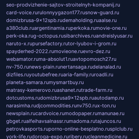
seo-prodvizhenie-sajtov-stroitelnyh-kompanij.ru
card-voice.ru
rulonnyygazon177.ru
snow-guard.ru
domizbrusa-9x12spb.ru
demaholding.ru
aalse.ru
a380club.ru
argentinamia.ru
perkoka.ru
movie-one.ru
perk-oka.ru
g-octopus.ru
sibarchives.ru
andreislyusar.ru
naruto-x.ru
pursefactory.ru
tor-lyubov-i-grom.ru
spayderhed-2022.ru
movieone.ru
evro-dez.ru
webamator.ru
ma-absolut1.ru
avtopomosch27.ru
nv-750.ru
news-plain.ru
nertansaga.ru
delanalad.ru
dizfiles.ru
youtubefree.ru
aria-family.ru
roadli.ru
planeta-samara.ru
mysmartbuy.ru
matrasy-kemerovo.ru
ashanet.ru
trade-farm.ru
dotcustoms.ru
domizbrusa9x12spb.ru
autodamp.ru
narasimha.ru
djcommodities.ru
nv750.ru
x-ton.ru
newsplain.ru
cardvoice.ru
modopaper.ru
manunae.ru
gbget.ru
alfeihavsalnassr.ru
madoma.ru
tajuncos.ru
petrovkasports.ru
porno-online-besplatno.ru
splclub.ru
york-life.ru
doroga-expo.ru
ribery.ru
cleanmedicine.ru