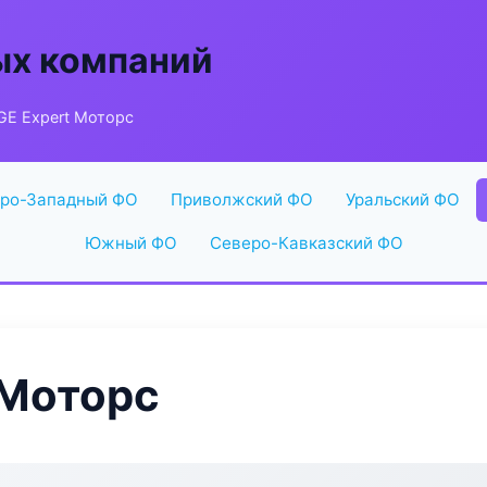
ых компаний
E Expert Моторс
ро-Западный ФО
Приволжский ФО
Уральский ФО
Южный ФО
Северо-Кавказский ФО
 Моторс