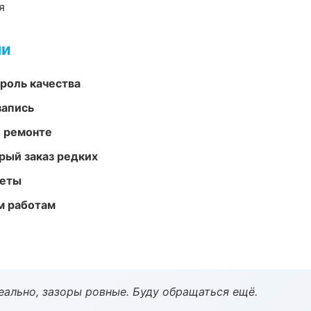
я
ми
роль качества
запись
и ремонте
рый заказ редких
меты
м работам
еально, зазоры ровные. Буду обращаться ещё.