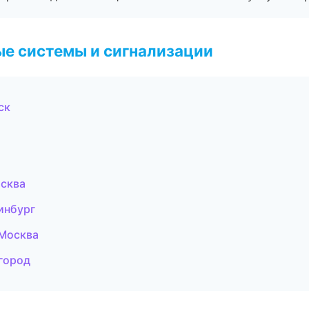
е системы и сигнализации
ск
осква
инбург
 Москва
город