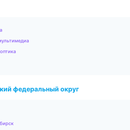
а
 мультимедиа
 оптика
ский федеральный округ
ибирск