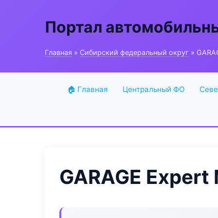
Портал автомобильн
Главная
»
Сибирский федеральный округ
» GARAG
🏠 Главная
Центральный ФО
Севе
GARAGE Expert