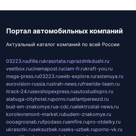
Портал автомобильных компаний
Актуальный каталог компаний по всей России
03223.ru
ufille.ru
krasotata.ru
prazdnikdushi.ru
veetbox.ru
cinemapost.ru
ciam-fr.ru
kraft-you.ru
mega-press.ru
03223.ru
web-explore.ru
rastenuya.ru
eurovision-russia.ru
strah-news.ru
freeride-team.ru
itrack-24.ru
sexshopexpress.ru
autostudiopro.ru
alabuga-cityhotel.ru
pornv.ru
atlantpereezd.ru
bud-em-znakomye.ru
a-cdc.ru
elektrostal-news.ru
korolevremont-market.ru
budem-znakomye.ru
oooagrosnab.ru
fpodaso.ru
emfire.ru
pro-otdelky.ru
ukrasotki.ru
seksuzbek.ru
seks-uzbek.ru
porno-vk.ru