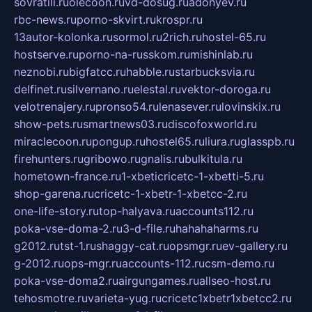
sovratili.ru
olecoon.ru
vd-dosug.ru
adonyev.ru
rbc-news.ru
porno-skvirt.ru
krospr.ru
13autor-kolonka.ru
sormol.ru
2rich.ru
hostel-65.ru
hostserve.ru
porno-na-russkom.ru
mishinlab.ru
neznobi.ru
bigfatcc.ru
habble.ru
starbucksvia.ru
delfinet.ru
silvernano.ru
elestal.ru
vektor-doroga.ru
velotrenajery.ru
pronso54.ru
lenasever.ru
lovinskix.ru
show-pets.ru
smartnews03.ru
discofoxworld.ru
miraclecoon.ru
pongup.ru
hostel65.ru
liura.ru
glasspb.ru
firehunters.ru
gribowo.ru
gnalis.ru
bulkitula.ru
hometown-france.ru
1-xbeticricetc-1-xbetti-5.ru
shop-garena.ru
cricetc-1-xbetr-1-xbetcc-2.ru
one-life-story.ru
top-halyava.ru
accounts112.ru
poka-vse-doma-2.ru
3-d-file.ru
hahahaharms.ru
g2012.ru
tst-1.ru
shaggy-cat.ru
opsmgr.ru
ev-gallery.ru
g-2012.ru
ops-mgr.ru
accounts-112.ru
csm-demo.ru
poka-vse-doma2.ru
airgungames.ru
allseo-host.ru
tehosmotre.ru
varieta-yug.ru
cricetc1xbetr1xbetcc2.ru