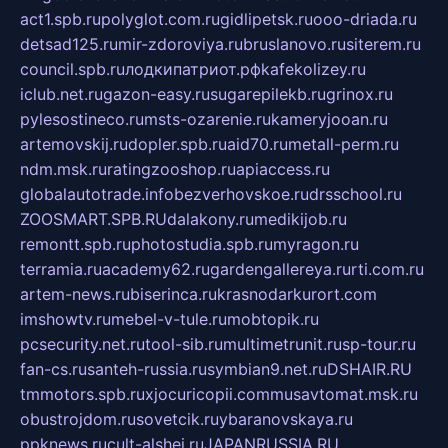
act1.spb.ru
polyglot.com.ru
gidlipetsk.ru
ooo-driada.ru
detsad125.ru
mir-zdoroviya.ru
bruslanovo.ru
siterem.ru
council.spb.ru
лодкипатриот.рф
kafekolizey.ru
iclub.net.ru
gazon-easy.ru
sugarepilekb.ru
grinox.ru
pylesostineco.ru
msts-ozarenie.ru
kameryjooan.ru
artemovskij.ru
dopler.spb.ru
aid70.ru
metall-perm.ru
ndm.msk.ru
ratingzooshop.ru
apiaccess.ru
globalautotrade.info
bezverhovskoe.ru
drsschool.ru
ZOOSMART.SPB.RU
dalakony.ru
medikijob.ru
remontt.spb.ru
photostudia.spb.ru
myragon.ru
terramia.ru
academy62.ru
gardengallereya.ru
rti.com.ru
artem-news.ru
biserinca.ru
krasnodarkurort.com
imshowtv.ru
mebel-v-tule.ru
mobtopik.ru
pcsecurity.net.ru
tool-sib.ru
multimetrunit.ru
sp-tour.ru
fan-cs.ru
santeh-russia.ru
symbian9.net.ru
DSHAIR.RU
tmmotors.spb.ru
xjocuricopii.com
musavtomat.msk.ru
obustrojdom.ru
sovetcik.ru
ybaranovskaya.ru
ppknews.ru
cult-alshei.ru
JAPANRUSSIA.RU