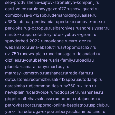
seo-prodvizhenie-sajtov-stroitelnyh-kompanij.ru
card-voice.ru
rulonnyygazon177.ru
snow-guard.ru
domizbrusa-9x12spb.ru
demaholding.ru
aalse.ru
a380club.ru
argentinamia.ru
perkoka.ru
movie-one.ru
perk-oka.ru
g-octopus.ru
sibarchives.ru
andreislyusar.ru
naruto-x.ru
pursefactory.ru
tor-lyubov-i-grom.ru
spayderhed-2022.ru
movieone.ru
evro-dez.ru
webamator.ru
ma-absolut1.ru
avtopomosch27.ru
nv-750.ru
news-plain.ru
nertansaga.ru
delanalad.ru
dizfiles.ru
youtubefree.ru
aria-family.ru
roadli.ru
planeta-samara.ru
mysmartbuy.ru
matrasy-kemerovo.ru
ashanet.ru
trade-farm.ru
dotcustoms.ru
domizbrusa9x12spb.ru
autodamp.ru
narasimha.ru
djcommodities.ru
nv750.ru
x-ton.ru
newsplain.ru
cardvoice.ru
modopaper.ru
manunae.ru
gbget.ru
alfeihavsalnassr.ru
madoma.ru
tajuncos.ru
petrovkasports.ru
porno-online-besplatno.ru
splclub.ru
york-life.ru
doroga-expo.ru
ribery.ru
cleanmedicine.ru