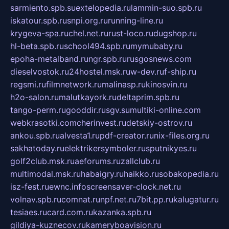
sarmiento.spb.su
extelopedia.ru
lammin-suo.spb.ru
iskatour.spb.ru
snpi.org.ru
running-line.ru
krygeva-spa.ru
chel.net.ru
rust-loco.ru
dugshop.ru
hl-beta.spb.ru
school494.spb.ru
mymubaby.ru
epoha-metalband.ru
ngr.spb.ru
rusgosnews.com
dieselvostok.ru
24hostel.msk.ru
w-dev.ru
f-ship.ru
regsmi.ru
filmnetwork.ru
malinasp.ru
kinosvin.ru
h2o-salon.ru
malutkayork.ru
deltaprim.spb.ru
tango-perm.ru
gooddir.ru
sgv.su
multiki-online.com
webkrasotki.com
cherinvest.ru
detskiy-ostrov.ru
ankou.spb.ru
alvesta1.ru
pdf-creator.ru
nix-files.org.ru
sakhatoday.ru
elektrikersymboler.ru
sputnikyes.ru
golf2club.msk.ru
aeforums.ru
zallclub.ru
multimodal.msk.ru
habaigry.ru
haikko.ru
sobakopedia.ru
isz-fest.ru
ewnc.info
screensaver-clock.net.ru
volnav.spb.ru
comnat.ru
npf.net.ru
7bit.pp.ru
kalugatur.ru
tesiaes.ru
card.com.ru
kazanka.spb.ru
gildiya-kuznecov.ru
kameryboavision.ru