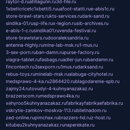
raytor-d.ru
atillagunn.ru
3d-file.ru
1xbeticricetc1xbetti5.ru
uafoot-statti.ru
e-abis1c.ru
store-brawl-stars.ru
kts-services.ru
dark-sand.ru
sindika-01.ru
sp-life.ru
x-legion.ru
sib-archives.ru
e-abis-1-c.ru
sindika01.ru
venda-festival.ru
store-brawlstars.ru
dooraleksandria.ru
antenna-highly.ru
mine-lab-msk.ru
1-mus.ru
3-sex-porn.ru
ban-damn.ru
purse-factory.ru
viagra-tablet.ru
fasbags.ru
adler-jun.ru
bandamn.ru
fincontech.ru
3sexporn.ru
1mus.ru
darksand.ru
rebus-toys.ru
minelab-msk.ru
alabuga-cityhotel.ru
medsprawo-4-ka.ru
2864420.ru
blagodarenie-spb.ru
zajmy24.ru
tovudyi-4-kuhnyanazakaz.ru
brazzerscom.ru
medsprawo4ka.ru
xehyroo5kuhnyanazakaz.ru
fabrikayfabrikaefabrika.ru
vskrytie-zamkov-moskva-113.ru
biletnadom.ru
zed-online.ru
pimchax.ru
brazzers-hd.ru
z-host.ru
kitubeu2kuhnyanazakaz.ru
naperekate.ru