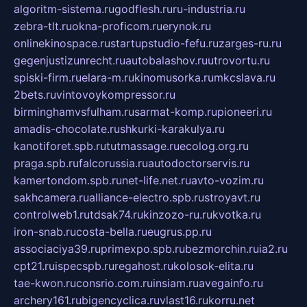
algoritm-sistema.ru
godflesh.ru
ru-industria.ru
zebra-tlt.ru
okna-proficom.ru
erynok.ru
onlinekinospace.ru
startupstudio-fefu.ru
zarges-ru.ru
gegenjustizunrecht.ru
autobalashov.ru
utrovortu.ru
spiski-firm.ru
elara-m.ru
kinomusorka.ru
mkcslava.ru
2bets.ru
vintovoykompressor.ru
birminghamvsfulham.ru
sarmat-komp.ru
pioneeri.ru
amadis-chocolate.ru
shkurki-karakulya.ru
kanotiforet.spb.ru
tutmassage.ru
ecolog.org.ru
praga.spb.ru
falcorussia.ru
autodoctorservis.ru
kamertondom.spb.ru
net-life.net.ru
avto-vozim.ru
sakhcamera.ru
alliance-electro.spb.ru
stroyavt.ru
controlweb1.ru
tdsak74.ru
kinzozo-ru.ru
kvotka.ru
iron-snab.ru
costa-bella.ru
eugrus.pp.ru
associaciya39.ru
primexpo.spb.ru
bezmorchin.ru
ia2.ru
cpt21.ru
ispecspb.ru
regahost.ru
kolosok-elita.ru
tae-kwon.ru
consrio.com.ru
insiam.ru
avegainfo.ru
archery161.ru
bigencyclica.ru
vlast16.ru
korru.net