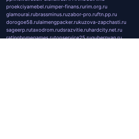
proekciyamebel.ru
imper-finans.ru
rim.org.ru
glamourai.ru
brassminus.ru
zabor-pro.ru
ftn.pp.ru
dorogoe58.ru
laimengpacker.ru
kuzova-zapchasti.ru
sageerp.ru
taxodrom.ru
dsrazvitie.ru
hardcity.net.ru
ratinghomegames.ru
topservice25.ru
gubernyan.ru
gtglasslined.ru
ii4.ru
tssport.spb.ru
andorra24.com
blackwallstreet.ru
oboimos.ru
optim-doors.com.ru
ikuch.ru
nycr.org.ru
npa21.ru
vremya-ch.spb.ru
desert000.ru
ivtorgi.ru
ifiori.ru
catalog-statei.ru
dcv.org.ru
spetsmaster174.ru
ipkameryhiseeu.ru
dum26.ru
ruspol.spb.ru
fr-opendp.ru
kam-solnyshko.ru
cheyenne-arapaho.ru
sevzapmetal.spb.ru
ted-lapidus.spb.ru
parasite-eliminator.ru
sigma-complete.ru
modernworld.ru
dama-moda.ru
eholot-group.ru
sk-nvkz.ru
DRONGOLD.RU
democratia2.ru
i-farmer.ru
mass-sport.org
jablonex.spb.ru
bookmess.ru
linkword.ru
refineua.com.ru
cs-spec.net.ru
altay-mebel.ru