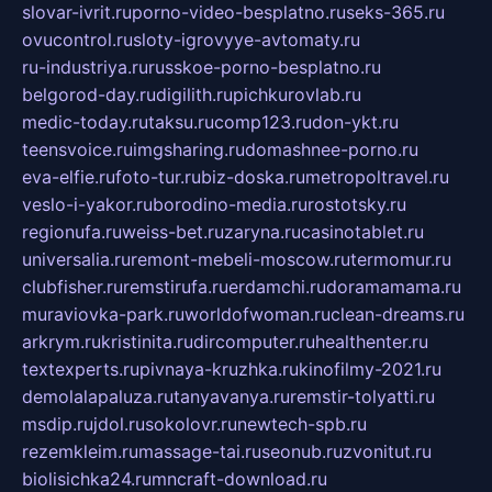
slovar-ivrit.ru
porno-video-besplatno.ru
seks-365.ru
ovucontrol.ru
sloty-igrovyye-avtomaty.ru
ru-industriya.ru
russkoe-porno-besplatno.ru
belgorod-day.ru
digilith.ru
pichkurovlab.ru
medic-today.ru
taksu.ru
comp123.ru
don-ykt.ru
teensvoice.ru
imgsharing.ru
domashnee-porno.ru
eva-elfie.ru
foto-tur.ru
biz-doska.ru
metropoltravel.ru
veslo-i-yakor.ru
borodino-media.ru
rostotsky.ru
regionufa.ru
weiss-bet.ru
zaryna.ru
casinotablet.ru
universalia.ru
remont-mebeli-moscow.ru
termomur.ru
clubfisher.ru
remstirufa.ru
erdamchi.ru
doramamama.ru
muraviovka-park.ru
worldofwoman.ru
clean-dreams.ru
arkrym.ru
kristinita.ru
dircomputer.ru
healthenter.ru
textexperts.ru
pivnaya-kruzhka.ru
kinofilmy-2021.ru
demolalapaluza.ru
tanyavanya.ru
remstir-tolyatti.ru
msdip.ru
jdol.ru
sokolovr.ru
newtech-spb.ru
rezemkleim.ru
massage-tai.ru
seonub.ru
zvonitut.ru
biolisichka24.ru
mncraft-download.ru