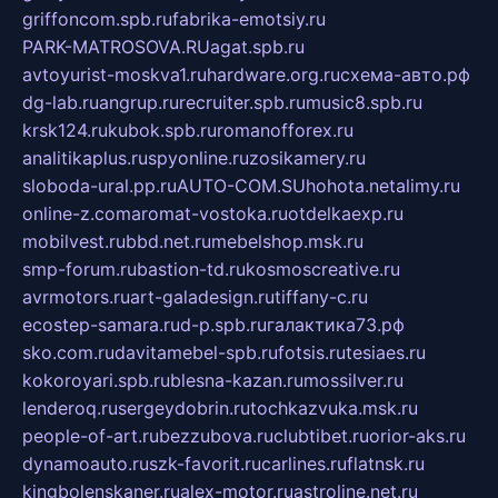
griffoncom.spb.ru
fabrika-emotsiy.ru
PARK-MATROSOVA.RU
agat.spb.ru
avtoyurist-moskva1.ru
hardware.org.ru
схема-авто.рф
dg-lab.ru
angrup.ru
recruiter.spb.ru
music8.spb.ru
krsk124.ru
kubok.spb.ru
romanofforex.ru
analitikaplus.ru
spyonline.ru
zosikamery.ru
sloboda-ural.pp.ru
AUTO-COM.SU
hohota.net
alimy.ru
online-z.com
aromat-vostoka.ru
otdelkaexp.ru
mobilvest.ru
bbd.net.ru
mebelshop.msk.ru
smp-forum.ru
bastion-td.ru
kosmoscreative.ru
avrmotors.ru
art-galadesign.ru
tiffany-c.ru
ecostep-samara.ru
d-p.spb.ru
галактика73.рф
sko.com.ru
davitamebel-spb.ru
fotsis.ru
tesiaes.ru
kokoroyari.spb.ru
blesna-kazan.ru
mossilver.ru
lenderoq.ru
sergeydobrin.ru
tochkazvuka.msk.ru
people-of-art.ru
bezzubova.ru
clubtibet.ru
orior-aks.ru
dynamoauto.ru
szk-favorit.ru
carlines.ru
flatnsk.ru
kingbolenskaner.ru
alex-motor.ru
astroline.net.ru