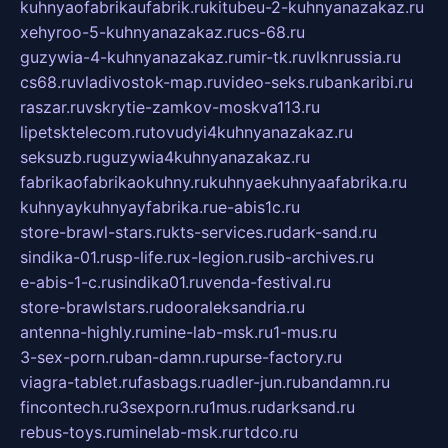
kuhnyaofabrikaufabrik.ru
kitubeu-2-kuhnyanazakaz.ru
xehyroo-5-kuhnyanazakaz.ru
cs-68.ru
guzywia-4-kuhnyanazakaz.ru
mir-tk.ru
vlknrussia.ru
cs68.ru
vladivostok-map.ru
video-seks.ru
bankaribi.ru
raszar.ru
vskrytie-zamkov-moskva113.ru
lipetsktelecom.ru
tovudyi4kuhnyanazakaz.ru
seksuzb.ru
guzywia4kuhnyanazakaz.ru
fabrikaofabrikaokuhny.ru
kuhnyaekuhnyaafabrika.ru
kuhnyaykuhnyayfabrika.ru
e-abis1c.ru
store-brawl-stars.ru
kts-services.ru
dark-sand.ru
sindika-01.ru
sp-life.ru
x-legion.ru
sib-archives.ru
e-abis-1-c.ru
sindika01.ru
venda-festival.ru
store-brawlstars.ru
dooraleksandria.ru
antenna-highly.ru
mine-lab-msk.ru
1-mus.ru
3-sex-porn.ru
ban-damn.ru
purse-factory.ru
viagra-tablet.ru
fasbags.ru
adler-jun.ru
bandamn.ru
fincontech.ru
3sexporn.ru
1mus.ru
darksand.ru
rebus-toys.ru
minelab-msk.ru
rtdco.ru