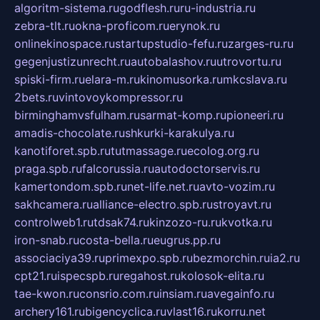
algoritm-sistema.ru
godflesh.ru
ru-industria.ru
zebra-tlt.ru
okna-proficom.ru
erynok.ru
onlinekinospace.ru
startupstudio-fefu.ru
zarges-ru.ru
gegenjustizunrecht.ru
autobalashov.ru
utrovortu.ru
spiski-firm.ru
elara-m.ru
kinomusorka.ru
mkcslava.ru
2bets.ru
vintovoykompressor.ru
birminghamvsfulham.ru
sarmat-komp.ru
pioneeri.ru
amadis-chocolate.ru
shkurki-karakulya.ru
kanotiforet.spb.ru
tutmassage.ru
ecolog.org.ru
praga.spb.ru
falcorussia.ru
autodoctorservis.ru
kamertondom.spb.ru
net-life.net.ru
avto-vozim.ru
sakhcamera.ru
alliance-electro.spb.ru
stroyavt.ru
controlweb1.ru
tdsak74.ru
kinzozo-ru.ru
kvotka.ru
iron-snab.ru
costa-bella.ru
eugrus.pp.ru
associaciya39.ru
primexpo.spb.ru
bezmorchin.ru
ia2.ru
cpt21.ru
ispecspb.ru
regahost.ru
kolosok-elita.ru
tae-kwon.ru
consrio.com.ru
insiam.ru
avegainfo.ru
archery161.ru
bigencyclica.ru
vlast16.ru
korru.net