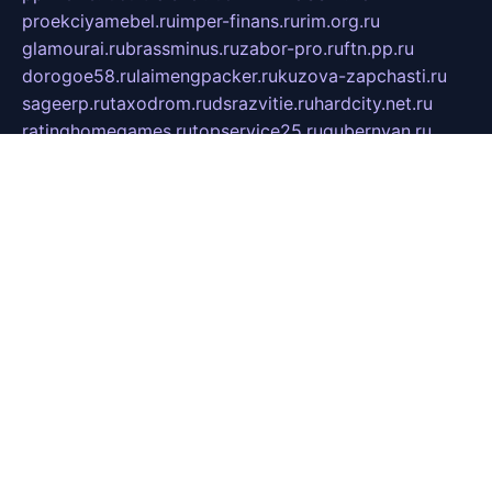
proekciyamebel.ru
imper-finans.ru
rim.org.ru
glamourai.ru
brassminus.ru
zabor-pro.ru
ftn.pp.ru
dorogoe58.ru
laimengpacker.ru
kuzova-zapchasti.ru
sageerp.ru
taxodrom.ru
dsrazvitie.ru
hardcity.net.ru
ratinghomegames.ru
topservice25.ru
gubernyan.ru
gtglasslined.ru
ii4.ru
tssport.spb.ru
andorra24.com
blackwallstreet.ru
oboimos.ru
optim-doors.com.ru
ikuch.ru
nycr.org.ru
npa21.ru
vremya-ch.spb.ru
desert000.ru
ivtorgi.ru
ifiori.ru
catalog-statei.ru
dcv.org.ru
spetsmaster174.ru
ipkameryhiseeu.ru
dum26.ru
ruspol.spb.ru
fr-opendp.ru
kam-solnyshko.ru
cheyenne-arapaho.ru
sevzapmetal.spb.ru
ted-lapidus.spb.ru
parasite-eliminator.ru
sigma-complete.ru
modernworld.ru
dama-moda.ru
eholot-group.ru
sk-nvkz.ru
DRONGOLD.RU
democratia2.ru
i-farmer.ru
mass-sport.org
jablonex.spb.ru
bookmess.ru
linkword.ru
refineua.com.ru
cs-spec.net.ru
altay-mebel.ru