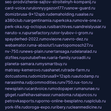
seo-prodvizhenie-sajtov-stroitelnyh-kompanij.ru
card-voice.ru
rulonnyygazon177.ru
snow-guard.ru
domizbrusa-9x12spb.ru
demaholding.ru
aalse.ru
a380club.ru
argentinamia.ru
perkoka.ru
movie-one.ru
perk-oka.ru
g-octopus.ru
sibarchives.ru
andreislyusar.ru
naruto-x.ru
pursefactory.ru
tor-lyubov-i-grom.ru
spayderhed-2022.ru
movieone.ru
evro-dez.ru
webamator.ru
ma-absolut1.ru
avtopomosch27.ru
nv-750.ru
news-plain.ru
nertansaga.ru
delanalad.ru
dizfiles.ru
youtubefree.ru
aria-family.ru
roadli.ru
planeta-samara.ru
mysmartbuy.ru
matrasy-kemerovo.ru
ashanet.ru
trade-farm.ru
dotcustoms.ru
domizbrusa9x12spb.ru
autodamp.ru
narasimha.ru
djcommodities.ru
nv750.ru
x-ton.ru
newsplain.ru
cardvoice.ru
modopaper.ru
manunae.ru
gbget.ru
alfeihavsalnassr.ru
madoma.ru
tajuncos.ru
petrovkasports.ru
porno-online-besplatno.ru
splclub.ru
york-life.ru
doroga-expo.ru
ribery.ru
cleanmedicine.ru