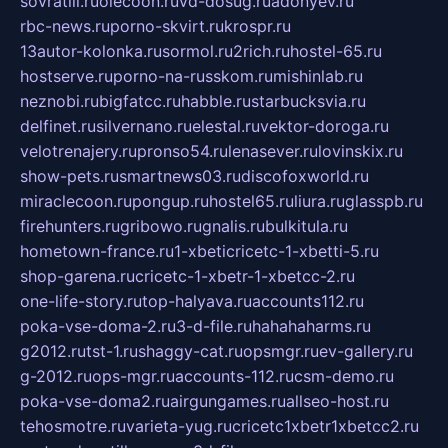
sovratili.ru
olecoon.ru
vd-dosug.ru
adonyev.ru
rbc-news.ru
porno-skvirt.ru
krospr.ru
13autor-kolonka.ru
sormol.ru
2rich.ru
hostel-65.ru
hostserve.ru
porno-na-russkom.ru
mishinlab.ru
neznobi.ru
bigfatcc.ru
habble.ru
starbucksvia.ru
delfinet.ru
silvernano.ru
elestal.ru
vektor-doroga.ru
velotrenajery.ru
pronso54.ru
lenasever.ru
lovinskix.ru
show-pets.ru
smartnews03.ru
discofoxworld.ru
miraclecoon.ru
pongup.ru
hostel65.ru
liura.ru
glasspb.ru
firehunters.ru
gribowo.ru
gnalis.ru
bulkitula.ru
hometown-france.ru
1-xbeticricetc-1-xbetti-5.ru
shop-garena.ru
cricetc-1-xbetr-1-xbetcc-2.ru
one-life-story.ru
top-halyava.ru
accounts112.ru
poka-vse-doma-2.ru
3-d-file.ru
hahahaharms.ru
g2012.ru
tst-1.ru
shaggy-cat.ru
opsmgr.ru
ev-gallery.ru
g-2012.ru
ops-mgr.ru
accounts-112.ru
csm-demo.ru
poka-vse-doma2.ru
airgungames.ru
allseo-host.ru
tehosmotre.ru
varieta-yug.ru
cricetc1xbetr1xbetcc2.ru