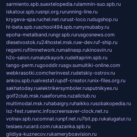
sarmiento.spb.su
extelopedia.ru
lammin-suo.spb.ru
iskatour.spb.ru
snpi.org.ru
running-line.ru
krygeva-spa.ru
chel.net.ru
rust-loco.ru
dugshop.ru
hl-beta.spb.ru
school494.spb.ru
mymubaby.ru
epoha-metalband.ru
ngr.spb.ru
rusgosnews.com
dieselvostok.ru
24hostel.msk.ru
w-dev.ru
f-ship.ru
regsmi.ru
filmnetwork.ru
malinasp.ru
kinosvin.ru
h2o-salon.ru
malutkayork.ru
deltaprim.spb.ru
tango-perm.ru
gooddir.ru
sgv.su
multiki-online.com
webkrasotki.com
cherinvest.ru
detskiy-ostrov.ru
ankou.spb.ru
alvesta1.ru
pdf-creator.ru
nix-files.org.ru
sakhatoday.ru
elektrikersymboler.ru
sputnikyes.ru
golf2club.msk.ru
aeforums.ru
zallclub.ru
multimodal.msk.ru
habaigry.ru
haikko.ru
sobakopedia.ru
isz-fest.ru
ewnc.info
screensaver-clock.net.ru
volnav.spb.ru
comnat.ru
npf.net.ru
7bit.pp.ru
kalugatur.ru
tesiaes.ru
card.com.ru
kazanka.spb.ru
gildiya-kuznecov.ru
kameryboavision.ru