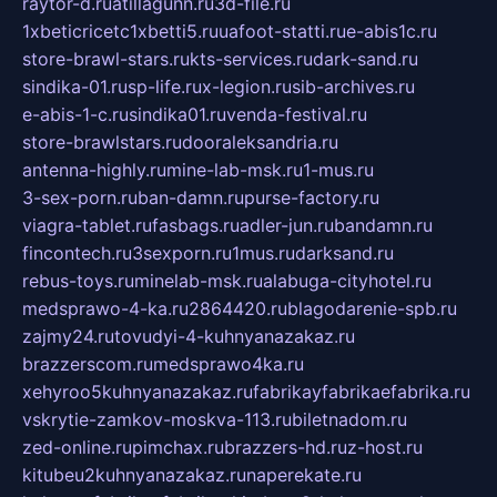
raytor-d.ru
atillagunn.ru
3d-file.ru
1xbeticricetc1xbetti5.ru
uafoot-statti.ru
e-abis1c.ru
store-brawl-stars.ru
kts-services.ru
dark-sand.ru
sindika-01.ru
sp-life.ru
x-legion.ru
sib-archives.ru
e-abis-1-c.ru
sindika01.ru
venda-festival.ru
store-brawlstars.ru
dooraleksandria.ru
antenna-highly.ru
mine-lab-msk.ru
1-mus.ru
3-sex-porn.ru
ban-damn.ru
purse-factory.ru
viagra-tablet.ru
fasbags.ru
adler-jun.ru
bandamn.ru
fincontech.ru
3sexporn.ru
1mus.ru
darksand.ru
rebus-toys.ru
minelab-msk.ru
alabuga-cityhotel.ru
medsprawo-4-ka.ru
2864420.ru
blagodarenie-spb.ru
zajmy24.ru
tovudyi-4-kuhnyanazakaz.ru
brazzerscom.ru
medsprawo4ka.ru
xehyroo5kuhnyanazakaz.ru
fabrikayfabrikaefabrika.ru
vskrytie-zamkov-moskva-113.ru
biletnadom.ru
zed-online.ru
pimchax.ru
brazzers-hd.ru
z-host.ru
kitubeu2kuhnyanazakaz.ru
naperekate.ru