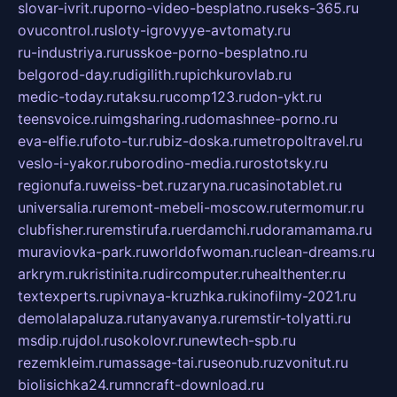
slovar-ivrit.ru
porno-video-besplatno.ru
seks-365.ru
ovucontrol.ru
sloty-igrovyye-avtomaty.ru
ru-industriya.ru
russkoe-porno-besplatno.ru
belgorod-day.ru
digilith.ru
pichkurovlab.ru
medic-today.ru
taksu.ru
comp123.ru
don-ykt.ru
teensvoice.ru
imgsharing.ru
domashnee-porno.ru
eva-elfie.ru
foto-tur.ru
biz-doska.ru
metropoltravel.ru
veslo-i-yakor.ru
borodino-media.ru
rostotsky.ru
regionufa.ru
weiss-bet.ru
zaryna.ru
casinotablet.ru
universalia.ru
remont-mebeli-moscow.ru
termomur.ru
clubfisher.ru
remstirufa.ru
erdamchi.ru
doramamama.ru
muraviovka-park.ru
worldofwoman.ru
clean-dreams.ru
arkrym.ru
kristinita.ru
dircomputer.ru
healthenter.ru
textexperts.ru
pivnaya-kruzhka.ru
kinofilmy-2021.ru
demolalapaluza.ru
tanyavanya.ru
remstir-tolyatti.ru
msdip.ru
jdol.ru
sokolovr.ru
newtech-spb.ru
rezemkleim.ru
massage-tai.ru
seonub.ru
zvonitut.ru
biolisichka24.ru
mncraft-download.ru