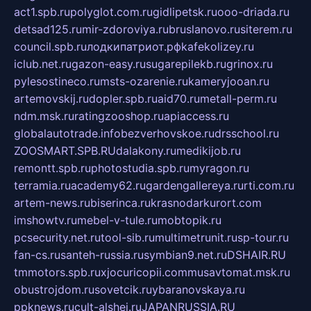
act1.spb.ru
polyglot.com.ru
gidlipetsk.ru
ooo-driada.ru
detsad125.ru
mir-zdoroviya.ru
bruslanovo.ru
siterem.ru
council.spb.ru
лодкипатриот.рф
kafekolizey.ru
iclub.net.ru
gazon-easy.ru
sugarepilekb.ru
grinox.ru
pylesostineco.ru
msts-ozarenie.ru
kameryjooan.ru
artemovskij.ru
dopler.spb.ru
aid70.ru
metall-perm.ru
ndm.msk.ru
ratingzooshop.ru
apiaccess.ru
globalautotrade.info
bezverhovskoe.ru
drsschool.ru
ZOOSMART.SPB.RU
dalakony.ru
medikijob.ru
remontt.spb.ru
photostudia.spb.ru
myragon.ru
terramia.ru
academy62.ru
gardengallereya.ru
rti.com.ru
artem-news.ru
biserinca.ru
krasnodarkurort.com
imshowtv.ru
mebel-v-tule.ru
mobtopik.ru
pcsecurity.net.ru
tool-sib.ru
multimetrunit.ru
sp-tour.ru
fan-cs.ru
santeh-russia.ru
symbian9.net.ru
DSHAIR.RU
tmmotors.spb.ru
xjocuricopii.com
musavtomat.msk.ru
obustrojdom.ru
sovetcik.ru
ybaranovskaya.ru
ppknews.ru
cult-alshei.ru
JAPANRUSSIA.RU