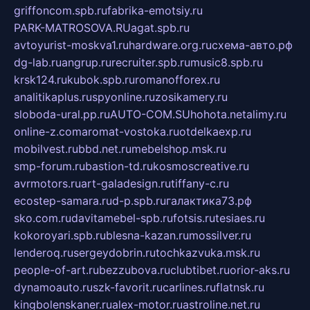
griffoncom.spb.ru
fabrika-emotsiy.ru
PARK-MATROSOVA.RU
agat.spb.ru
avtoyurist-moskva1.ru
hardware.org.ru
схема-авто.рф
dg-lab.ru
angrup.ru
recruiter.spb.ru
music8.spb.ru
krsk124.ru
kubok.spb.ru
romanofforex.ru
analitikaplus.ru
spyonline.ru
zosikamery.ru
sloboda-ural.pp.ru
AUTO-COM.SU
hohota.net
alimy.ru
online-z.com
aromat-vostoka.ru
otdelkaexp.ru
mobilvest.ru
bbd.net.ru
mebelshop.msk.ru
smp-forum.ru
bastion-td.ru
kosmoscreative.ru
avrmotors.ru
art-galadesign.ru
tiffany-c.ru
ecostep-samara.ru
d-p.spb.ru
галактика73.рф
sko.com.ru
davitamebel-spb.ru
fotsis.ru
tesiaes.ru
kokoroyari.spb.ru
blesna-kazan.ru
mossilver.ru
lenderoq.ru
sergeydobrin.ru
tochkazvuka.msk.ru
people-of-art.ru
bezzubova.ru
clubtibet.ru
orior-aks.ru
dynamoauto.ru
szk-favorit.ru
carlines.ru
flatnsk.ru
kingbolenskaner.ru
alex-motor.ru
astroline.net.ru