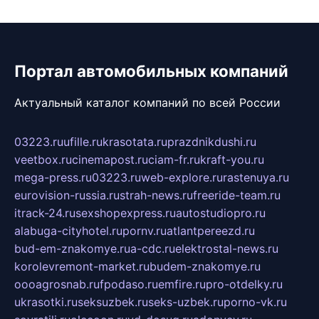
Портал автомобильных компаний
Актуальный каталог компаний по всей России
03223.ru
ufille.ru
krasotata.ru
prazdnikdushi.ru
veetbox.ru
cinemapost.ru
ciam-fr.ru
kraft-you.ru
mega-press.ru
03223.ru
web-explore.ru
rastenuya.ru
eurovision-russia.ru
strah-news.ru
freeride-team.ru
itrack-24.ru
sexshopexpress.ru
autostudiopro.ru
alabuga-cityhotel.ru
pornv.ru
atlantpereezd.ru
bud-em-znakomye.ru
a-cdc.ru
elektrostal-news.ru
korolevremont-market.ru
budem-znakomye.ru
oooagrosnab.ru
fpodaso.ru
emfire.ru
pro-otdelky.ru
ukrasotki.ru
seksuzbek.ru
seks-uzbek.ru
porno-vk.ru