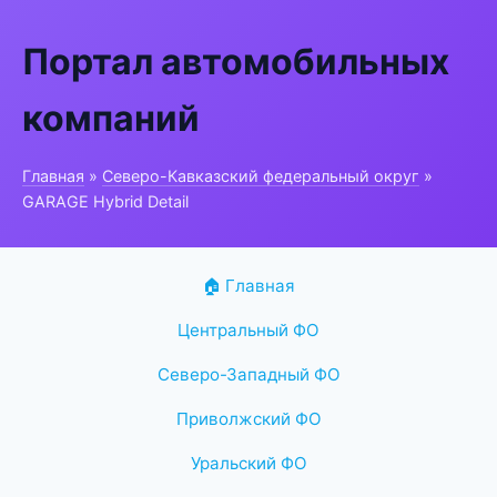
Портал автомобильных
компаний
Главная
»
Северо-Кавказский федеральный округ
»
GARAGE Hybrid Detail
🏠 Главная
Центральный ФО
Северо-Западный ФО
Приволжский ФО
Уральский ФО