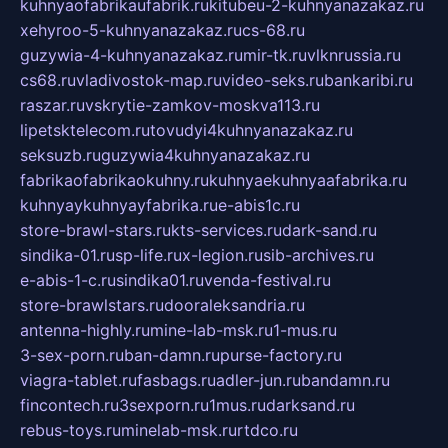
kuhnyaofabrikaufabrik.ru
kitubeu-2-kuhnyanazakaz.ru
xehyroo-5-kuhnyanazakaz.ru
cs-68.ru
guzywia-4-kuhnyanazakaz.ru
mir-tk.ru
vlknrussia.ru
cs68.ru
vladivostok-map.ru
video-seks.ru
bankaribi.ru
raszar.ru
vskrytie-zamkov-moskva113.ru
lipetsktelecom.ru
tovudyi4kuhnyanazakaz.ru
seksuzb.ru
guzywia4kuhnyanazakaz.ru
fabrikaofabrikaokuhny.ru
kuhnyaekuhnyaafabrika.ru
kuhnyaykuhnyayfabrika.ru
e-abis1c.ru
store-brawl-stars.ru
kts-services.ru
dark-sand.ru
sindika-01.ru
sp-life.ru
x-legion.ru
sib-archives.ru
e-abis-1-c.ru
sindika01.ru
venda-festival.ru
store-brawlstars.ru
dooraleksandria.ru
antenna-highly.ru
mine-lab-msk.ru
1-mus.ru
3-sex-porn.ru
ban-damn.ru
purse-factory.ru
viagra-tablet.ru
fasbags.ru
adler-jun.ru
bandamn.ru
fincontech.ru
3sexporn.ru
1mus.ru
darksand.ru
rebus-toys.ru
minelab-msk.ru
rtdco.ru