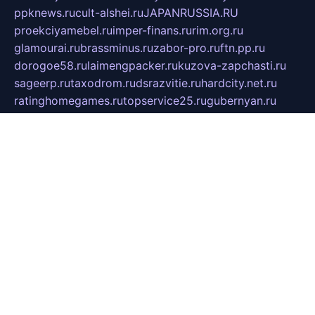
ppknews.ru
cult-alshei.ru
JAPANRUSSIA.RU
proekciyamebel.ru
imper-finans.ru
rim.org.ru
glamourai.ru
brassminus.ru
zabor-pro.ru
ftn.pp.ru
dorogoe58.ru
laimengpacker.ru
kuzova-zapchasti.ru
sageerp.ru
taxodrom.ru
dsrazvitie.ru
hardcity.net.ru
ratinghomegames.ru
topservice25.ru
gubernyan.ru
gtglasslined.ru
ii4.ru
tssport.spb.ru
andorra24.com
blackwallstreet.ru
oboimos.ru
optim-doors.com.ru
ikuch.ru
nycr.org.ru
npa21.ru
vremya-ch.spb.ru
desert000.ru
ivtorgi.ru
ifiori.ru
catalog-statei.ru
dcv.org.ru
spetsmaster174.ru
ipkameryhiseeu.ru
dum26.ru
ruspol.spb.ru
fr-opendp.ru
kam-solnyshko.ru
cheyenne-arapaho.ru
sevzapmetal.spb.ru
ted-lapidus.spb.ru
parasite-eliminator.ru
sigma-complete.ru
modernworld.ru
dama-moda.ru
eholot-group.ru
sk-nvkz.ru
DRONGOLD.RU
democratia2.ru
i-farmer.ru
mass-sport.org
jablonex.spb.ru
bookmess.ru
linkword.ru