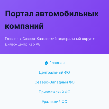
Портал автомобильных
компаний
Главная
»
Северо-Кавказский федеральный округ
»
Дилер-центр Кар V8
🏠 Главная
Центральный ФО
Северо-Западный ФО
Приволжский ФО
Уральский ФО