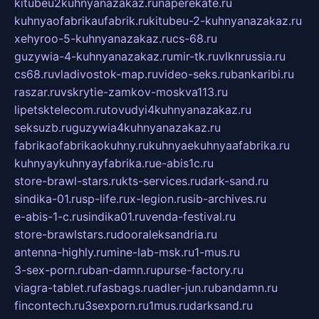
kitubeu2kuhnyanazakaz.ru
naperekate.ru
kuhnyaofabrikaufabrik.ru
kitubeu-2-kuhnyanazakaz.ru
xehyroo-5-kuhnyanazakaz.ru
cs-68.ru
guzywia-4-kuhnyanazakaz.ru
mir-tk.ru
vlknrussia.ru
cs68.ru
vladivostok-map.ru
video-seks.ru
bankaribi.ru
raszar.ru
vskrytie-zamkov-moskva113.ru
lipetsktelecom.ru
tovudyi4kuhnyanazakaz.ru
seksuzb.ru
guzywia4kuhnyanazakaz.ru
fabrikaofabrikaokuhny.ru
kuhnyaekuhnyaafabrika.ru
kuhnyaykuhnyayfabrika.ru
e-abis1c.ru
store-brawl-stars.ru
kts-services.ru
dark-sand.ru
sindika-01.ru
sp-life.ru
x-legion.ru
sib-archives.ru
e-abis-1-c.ru
sindika01.ru
venda-festival.ru
store-brawlstars.ru
dooraleksandria.ru
antenna-highly.ru
mine-lab-msk.ru
1-mus.ru
3-sex-porn.ru
ban-damn.ru
purse-factory.ru
viagra-tablet.ru
fasbags.ru
adler-jun.ru
bandamn.ru
fincontech.ru
3sexporn.ru
1mus.ru
darksand.ru