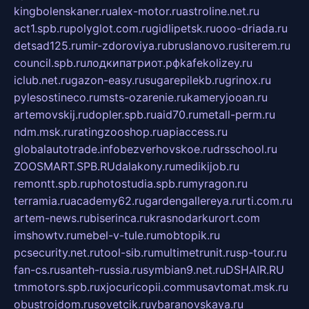
kingbolenskaner.ru
alex-motor.ru
astroline.net.ru
act1.spb.ru
polyglot.com.ru
gidlipetsk.ru
ooo-driada.ru
detsad125.ru
mir-zdoroviya.ru
bruslanovo.ru
siterem.ru
council.spb.ru
лодкипатриот.рф
kafekolizey.ru
iclub.net.ru
gazon-easy.ru
sugarepilekb.ru
grinox.ru
pylesostineco.ru
msts-ozarenie.ru
kameryjooan.ru
artemovskij.ru
dopler.spb.ru
aid70.ru
metall-perm.ru
ndm.msk.ru
ratingzooshop.ru
apiaccess.ru
globalautotrade.info
bezverhovskoe.ru
drsschool.ru
ZOOSMART.SPB.RU
dalakony.ru
medikijob.ru
remontt.spb.ru
photostudia.spb.ru
myragon.ru
terramia.ru
academy62.ru
gardengallereya.ru
rti.com.ru
artem-news.ru
biserinca.ru
krasnodarkurort.com
imshowtv.ru
mebel-v-tule.ru
mobtopik.ru
pcsecurity.net.ru
tool-sib.ru
multimetrunit.ru
sp-tour.ru
fan-cs.ru
santeh-russia.ru
symbian9.net.ru
DSHAIR.RU
tmmotors.spb.ru
xjocuricopii.com
musavtomat.msk.ru
obustrojdom.ru
sovetcik.ru
ybaranovskaya.ru