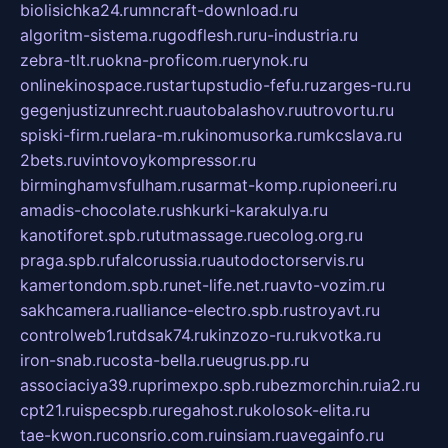
biolisichka24.ru
mncraft-download.ru
algoritm-sistema.ru
godflesh.ru
ru-industria.ru
zebra-tlt.ru
okna-proficom.ru
erynok.ru
onlinekinospace.ru
startupstudio-fefu.ru
zarges-ru.ru
gegenjustizunrecht.ru
autobalashov.ru
utrovortu.ru
spiski-firm.ru
elara-m.ru
kinomusorka.ru
mkcslava.ru
2bets.ru
vintovoykompressor.ru
birminghamvsfulham.ru
sarmat-komp.ru
pioneeri.ru
amadis-chocolate.ru
shkurki-karakulya.ru
kanotiforet.spb.ru
tutmassage.ru
ecolog.org.ru
praga.spb.ru
falcorussia.ru
autodoctorservis.ru
kamertondom.spb.ru
net-life.net.ru
avto-vozim.ru
sakhcamera.ru
alliance-electro.spb.ru
stroyavt.ru
controlweb1.ru
tdsak74.ru
kinzozo-ru.ru
kvotka.ru
iron-snab.ru
costa-bella.ru
eugrus.pp.ru
associaciya39.ru
primexpo.spb.ru
bezmorchin.ru
ia2.ru
cpt21.ru
ispecspb.ru
regahost.ru
kolosok-elita.ru
tae-kwon.ru
consrio.com.ru
insiam.ru
avegainfo.ru