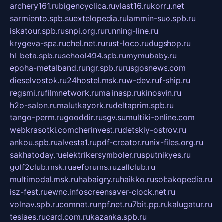
archery161.ru
bigencyclica.ru
vlast16.ru
korru.net
sarmiento.spb.su
extelopedia.ru
lammin-suo.spb.ru
iskatour.spb.ru
snpi.org.ru
running-line.ru
krygeva-spa.ru
chel.net.ru
rust-loco.ru
dugshop.ru
hl-beta.spb.ru
school494.spb.ru
mymubaby.ru
epoha-metalband.ru
ngr.spb.ru
rusgosnews.com
dieselvostok.ru
24hostel.msk.ru
w-dev.ru
f-ship.ru
regsmi.ru
filmnetwork.ru
malinasp.ru
kinosvin.ru
h2o-salon.ru
malutkayork.ru
deltaprim.spb.ru
tango-perm.ru
gooddir.ru
sgv.su
multiki-online.com
webkrasotki.com
cherinvest.ru
detskiy-ostrov.ru
ankou.spb.ru
alvesta1.ru
pdf-creator.ru
nix-files.org.ru
sakhatoday.ru
elektrikersymboler.ru
sputnikyes.ru
golf2club.msk.ru
aeforums.ru
zallclub.ru
multimodal.msk.ru
habaigry.ru
haikko.ru
sobakopedia.ru
isz-fest.ru
ewnc.info
screensaver-clock.net.ru
volnav.spb.ru
comnat.ru
npf.net.ru
7bit.pp.ru
kalugatur.ru
tesiaes.ru
card.com.ru
kazanka.spb.ru