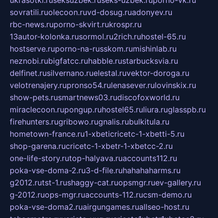
sovratili.ru
olecoon.ru
vd-dosug.ru
adonyev.ru
rbc-news.ru
porno-skvirt.ru
krospr.ru
13autor-kolonka.ru
sormol.ru
2rich.ru
hostel-65.ru
hostserve.ru
porno-na-russkom.ru
mishinlab.ru
neznobi.ru
bigfatcc.ru
habble.ru
starbucksvia.ru
delfinet.ru
silvernano.ru
elestal.ru
vektor-doroga.ru
velotrenajery.ru
pronso54.ru
lenasever.ru
lovinskix.ru
show-pets.ru
smartnews03.ru
discofoxworld.ru
miraclecoon.ru
pongup.ru
hostel65.ru
liura.ru
glasspb.ru
firehunters.ru
gribowo.ru
gnalis.ru
bulkitula.ru
hometown-france.ru
1-xbeticricetc-1-xbetti-5.ru
shop-garena.ru
cricetc-1-xbetr-1-xbetcc-2.ru
one-life-story.ru
top-halyava.ru
accounts112.ru
poka-vse-doma-2.ru
3-d-file.ru
hahahaharms.ru
g2012.ru
tst-1.ru
shaggy-cat.ru
opsmgr.ru
ev-gallery.ru
g-2012.ru
ops-mgr.ru
accounts-112.ru
csm-demo.ru
poka-vse-doma2.ru
airgungames.ru
allseo-host.ru