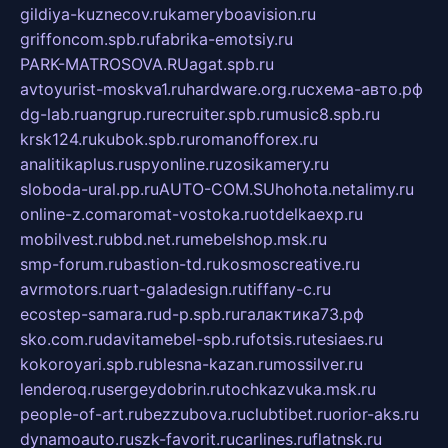
gildiya-kuznecov.ru
kameryboavision.ru
griffoncom.spb.ru
fabrika-emotsiy.ru
PARK-MATROSOVA.RU
agat.spb.ru
avtoyurist-moskva1.ru
hardware.org.ru
схема-авто.рф
dg-lab.ru
angrup.ru
recruiter.spb.ru
music8.spb.ru
krsk124.ru
kubok.spb.ru
romanofforex.ru
analitikaplus.ru
spyonline.ru
zosikamery.ru
sloboda-ural.pp.ru
AUTO-COM.SU
hohota.net
alimy.ru
online-z.com
aromat-vostoka.ru
otdelkaexp.ru
mobilvest.ru
bbd.net.ru
mebelshop.msk.ru
smp-forum.ru
bastion-td.ru
kosmoscreative.ru
avrmotors.ru
art-galadesign.ru
tiffany-c.ru
ecostep-samara.ru
d-p.spb.ru
галактика73.рф
sko.com.ru
davitamebel-spb.ru
fotsis.ru
tesiaes.ru
kokoroyari.spb.ru
blesna-kazan.ru
mossilver.ru
lenderoq.ru
sergeydobrin.ru
tochkazvuka.msk.ru
people-of-art.ru
bezzubova.ru
clubtibet.ru
orior-aks.ru
dynamoauto.ru
szk-favorit.ru
carlines.ru
flatnsk.ru