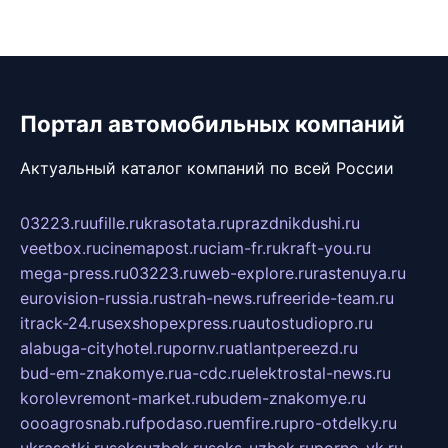
Портал автомобильных компаний
Актуальный каталог компаний по всей России
03223.ru
ufille.ru
krasotata.ru
prazdnikdushi.ru
veetbox.ru
cinemapost.ru
ciam-fr.ru
kraft-you.ru
mega-press.ru
03223.ru
web-explore.ru
rastenuya.ru
eurovision-russia.ru
strah-news.ru
freeride-team.ru
itrack-24.ru
sexshopexpress.ru
autostudiopro.ru
alabuga-cityhotel.ru
pornv.ru
atlantpereezd.ru
bud-em-znakomye.ru
a-cdc.ru
elektrostal-news.ru
korolevremont-market.ru
budem-znakomye.ru
oooagrosnab.ru
fpodaso.ru
emfire.ru
pro-otdelky.ru
ukrasotki.ru
seksuzbek.ru
seks-uzbek.ru
porno-vk.ru