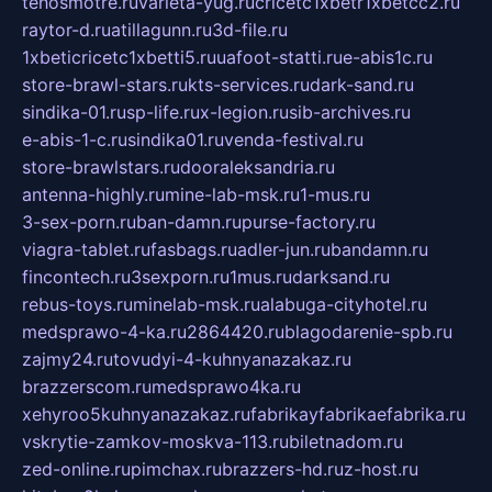
tehosmotre.ru
varieta-yug.ru
cricetc1xbetr1xbetcc2.ru
raytor-d.ru
atillagunn.ru
3d-file.ru
1xbeticricetc1xbetti5.ru
uafoot-statti.ru
e-abis1c.ru
store-brawl-stars.ru
kts-services.ru
dark-sand.ru
sindika-01.ru
sp-life.ru
x-legion.ru
sib-archives.ru
e-abis-1-c.ru
sindika01.ru
venda-festival.ru
store-brawlstars.ru
dooraleksandria.ru
antenna-highly.ru
mine-lab-msk.ru
1-mus.ru
3-sex-porn.ru
ban-damn.ru
purse-factory.ru
viagra-tablet.ru
fasbags.ru
adler-jun.ru
bandamn.ru
fincontech.ru
3sexporn.ru
1mus.ru
darksand.ru
rebus-toys.ru
minelab-msk.ru
alabuga-cityhotel.ru
medsprawo-4-ka.ru
2864420.ru
blagodarenie-spb.ru
zajmy24.ru
tovudyi-4-kuhnyanazakaz.ru
brazzerscom.ru
medsprawo4ka.ru
xehyroo5kuhnyanazakaz.ru
fabrikayfabrikaefabrika.ru
vskrytie-zamkov-moskva-113.ru
biletnadom.ru
zed-online.ru
pimchax.ru
brazzers-hd.ru
z-host.ru