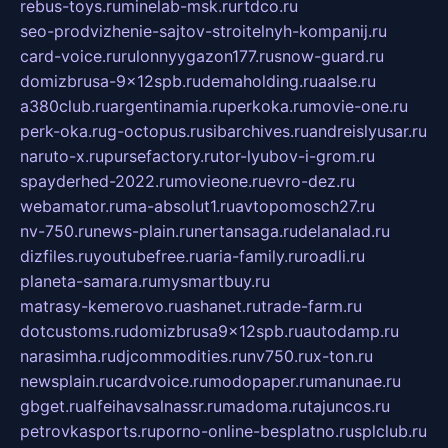
rebus-toys.ru
minelab-msk.ru
rtdco.ru
seo-prodvizhenie-sajtov-stroitelnyh-kompanij.ru
card-voice.ru
rulonnyygazon177.ru
snow-guard.ru
domizbrusa-9x12spb.ru
demaholding.ru
aalse.ru
a380club.ru
argentinamia.ru
perkoka.ru
movie-one.ru
perk-oka.ru
g-octopus.ru
sibarchives.ru
andreislyusar.ru
naruto-x.ru
pursefactory.ru
tor-lyubov-i-grom.ru
spayderhed-2022.ru
movieone.ru
evro-dez.ru
webamator.ru
ma-absolut1.ru
avtopomosch27.ru
nv-750.ru
news-plain.ru
nertansaga.ru
delanalad.ru
dizfiles.ru
youtubefree.ru
aria-family.ru
roadli.ru
planeta-samara.ru
mysmartbuy.ru
matrasy-kemerovo.ru
ashanet.ru
trade-farm.ru
dotcustoms.ru
domizbrusa9x12spb.ru
autodamp.ru
narasimha.ru
djcommodities.ru
nv750.ru
x-ton.ru
newsplain.ru
cardvoice.ru
modopaper.ru
manunae.ru
gbget.ru
alfeihavsalnassr.ru
madoma.ru
tajuncos.ru
petrovkasports.ru
porno-online-besplatno.ru
splclub.ru