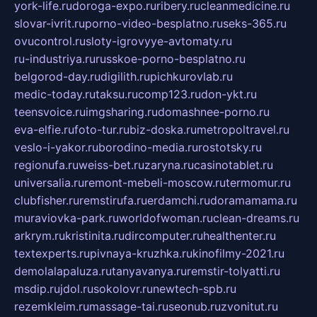
york-life.ru
doroga-expo.ru
ribery.ru
cleanmedicine.ru
slovar-ivrit.ru
porno-video-besplatno.ru
seks-365.ru
ovucontrol.ru
sloty-igrovyye-avtomaty.ru
ru-industriya.ru
russkoe-porno-besplatno.ru
belgorod-day.ru
digilith.ru
pichkurovlab.ru
medic-today.ru
taksu.ru
comp123.ru
don-ykt.ru
teensvoice.ru
imgsharing.ru
domashnee-porno.ru
eva-elfie.ru
foto-tur.ru
biz-doska.ru
metropoltravel.ru
veslo-i-yakor.ru
borodino-media.ru
rostotsky.ru
regionufa.ru
weiss-bet.ru
zaryna.ru
casinotablet.ru
universalia.ru
remont-mebeli-moscow.ru
termomur.ru
clubfisher.ru
remstirufa.ru
erdamchi.ru
doramamama.ru
muraviovka-park.ru
worldofwoman.ru
clean-dreams.ru
arkrym.ru
kristinita.ru
dircomputer.ru
healthenter.ru
textexperts.ru
pivnaya-kruzhka.ru
kinofilmy-2021.ru
demolalapaluza.ru
tanyavanya.ru
remstir-tolyatti.ru
msdip.ru
jdol.ru
sokolovr.ru
newtech-spb.ru
rezemkleim.ru
massage-tai.ru
seonub.ru
zvonitut.ru