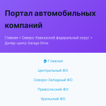
Портал автомобильных
компаний
Главная
»
Северо-Кавказский федеральный округ
»
Дилер-центр Garage Drive
🏠 Главная
Центральный ФО
Северо-Западный ФО
Приволжский ФО
Уральский ФО