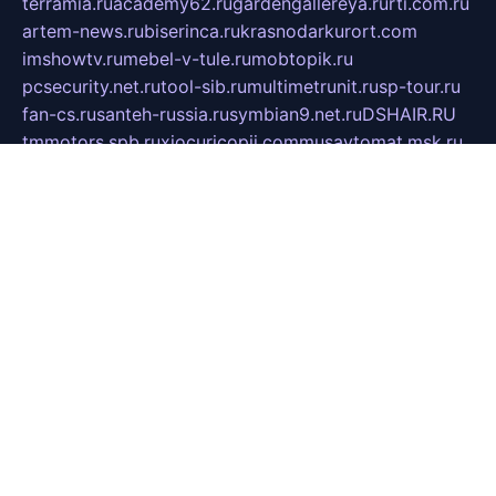
terramia.ru
academy62.ru
gardengallereya.ru
rti.com.ru
artem-news.ru
biserinca.ru
krasnodarkurort.com
imshowtv.ru
mebel-v-tule.ru
mobtopik.ru
pcsecurity.net.ru
tool-sib.ru
multimetrunit.ru
sp-tour.ru
fan-cs.ru
santeh-russia.ru
symbian9.net.ru
DSHAIR.RU
tmmotors.spb.ru
xjocuricopii.com
musavtomat.msk.ru
obustrojdom.ru
sovetcik.ru
ybaranovskaya.ru
ppknews.ru
cult-alshei.ru
JAPANRUSSIA.RU
proekciyamebel.ru
imper-finans.ru
rim.org.ru
glamourai.ru
brassminus.ru
zabor-pro.ru
ftn.pp.ru
dorogoe58.ru
laimengpacker.ru
kuzova-zapchasti.ru
sageerp.ru
taxodrom.ru
dsrazvitie.ru
hardcity.net.ru
ratinghomegames.ru
topservice25.ru
gubernyan.ru
gtglasslined.ru
ii4.ru
tssport.spb.ru
andorra24.com
blackwallstreet.ru
oboimos.ru
optim-doors.com.ru
ikuch.ru
nycr.org.ru
npa21.ru
vremya-ch.spb.ru
desert000.ru
ivtorgi.ru
ifiori.ru
catalog-statei.ru
dcv.org.ru
spetsmaster174.ru
ipkameryhiseeu.ru