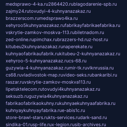
medsprawo-4-ka.ru
2864420.ru
blagodarenie-spb.ru
zajmy24.ru
tovudyi-4-kuhnyanazakaz.ru
brazzerscom.ru
medsprawo4ka.ru
xehyroo5kuhnyanazakaz.ru
fabrikayfabrikaefabrika.ru
vskrytie-zamkov-moskva-113.ru
biletnadom.ru
zed-online.ru
pimchax.ru
brazzers-hd.ru
z-host.ru
kitubeu2kuhnyanazakaz.ru
naperekate.ru
kuhnyaofabrikaufabrik.ru
kitubeu-2-kuhnyanazakaz.ru
xehyroo-5-kuhnyanazakaz.ru
cs-68.ru
guzywia-4-kuhnyanazakaz.ru
mir-tk.ru
vlknrussia.ru
cs68.ru
vladivostok-map.ru
video-seks.ru
bankaribi.ru
raszar.ru
vskrytie-zamkov-moskva113.ru
lipetsktelecom.ru
tovudyi4kuhnyanazakaz.ru
seksuzb.ru
guzywia4kuhnyanazakaz.ru
fabrikaofabrikaokuhny.ru
kuhnyaekuhnyaafabrika.ru
kuhnyaykuhnyayfabrika.ru
e-abis1c.ru
store-brawl-stars.ru
kts-services.ru
dark-sand.ru
sindika-01.ru
sp-life.ru
x-legion.ru
sib-archives.ru