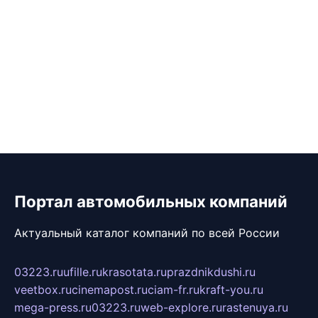
Портал автомобильных компаний
Актуальный каталог компаний по всей России
03223.ru
ufille.ru
krasotata.ru
prazdnikdushi.ru
veetbox.ru
cinemapost.ru
ciam-fr.ru
kraft-you.ru
mega-press.ru
03223.ru
web-explore.ru
rastenuya.ru