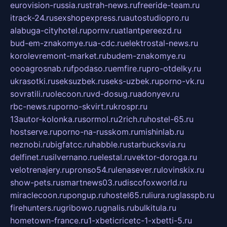
eurovision-russia.ru
strah-news.ru
freeride-team.ru
itrack-24.ru
sexshopexpress.ru
autostudiopro.ru
alabuga-cityhotel.ru
pornv.ru
atlantpereezd.ru
bud-em-znakomye.ru
a-cdc.ru
elektrostal-news.ru
korolevremont-market.ru
budem-znakomye.ru
oooagrosnab.ru
fpodaso.ru
emfire.ru
pro-otdelky.ru
ukrasotki.ru
seksuzbek.ru
seks-uzbek.ru
porno-vk.ru
sovratili.ru
olecoon.ru
vd-dosug.ru
adonyev.ru
rbc-news.ru
porno-skvirt.ru
krospr.ru
13autor-kolonka.ru
sormol.ru
2rich.ru
hostel-65.ru
hostserve.ru
porno-na-russkom.ru
mishinlab.ru
neznobi.ru
bigfatcc.ru
habble.ru
starbucksvia.ru
delfinet.ru
silvernano.ru
elestal.ru
vektor-doroga.ru
velotrenajery.ru
pronso54.ru
lenasever.ru
lovinskix.ru
show-pets.ru
smartnews03.ru
discofoxworld.ru
miraclecoon.ru
pongup.ru
hostel65.ru
liura.ru
glasspb.ru
firehunters.ru
gribowo.ru
gnalis.ru
bulkitula.ru
hometown-france.ru
1-xbeticricetc-1-xbetti-5.ru