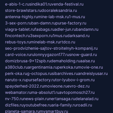
e-abis-1-c.ru
sindika01.ru
venda-festival.ru
store-brawlstars.ru
dooraleksandria.ru
antenna-highly.ru
mine-lab-msk.ru
1-mus.ru
3-sex-porn.ru
ban-damn.ru
purse-factory.ru
viagra-tablet.ru
fasbags.ru
adler-jun.ru
bandamn.ru
fincontech.ru
3sexporn.ru
1mus.ru
darksand.ru
rebus-toys.ru
minelab-msk.ru
rtdco.ru
seo-prodvizhenie-sajtov-stroitelnyh-kompanij.ru
card-voice.ru
rulonnyygazon177.ru
snow-guard.ru
domizbrusa-9x12spb.ru
demaholding.ru
aalse.ru
a380club.ru
argentinamia.ru
perkoka.ru
movie-one.ru
perk-oka.ru
g-octopus.ru
sibarchives.ru
andreislyusar.ru
naruto-x.ru
pursefactory.ru
tor-lyubov-i-grom.ru
spayderhed-2022.ru
movieone.ru
evro-dez.ru
webamator.ru
ma-absolut1.ru
avtopomosch27.ru
nv-750.ru
news-plain.ru
nertansaga.ru
delanalad.ru
dizfiles.ru
youtubefree.ru
aria-family.ru
roadli.ru
planeta-samara.ru
mysmartbuy.ru