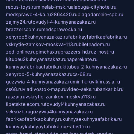
rebus-toys.ru
minelab-msk.ru
alabuga-cityhotel.ru
medsprawo-4-ka.ru
2864420.ru
blagodarenie-spb.ru
zajmy24.ru
tovudyi-4-kuhnyanazakaz.ru
brazzerscom.ru
medsprawo4ka.ru
xehyroo5kuhnyanazakaz.ru
fabrikayfabrikaefabrika.ru
vskrytie-zamkov-moskva-113.ru
biletnadom.ru
zed-online.ru
pimchax.ru
brazzers-hd.ru
z-host.ru
kitubeu2kuhnyanazakaz.ru
naperekate.ru
kuhnyaofabrikaufabrik.ru
kitubeu-2-kuhnyanazakaz.ru
xehyroo-5-kuhnyanazakaz.ru
cs-68.ru
guzywia-4-kuhnyanazakaz.ru
mir-tk.ru
vlknrussia.ru
cs68.ru
vladivostok-map.ru
video-seks.ru
bankaribi.ru
raszar.ru
vskrytie-zamkov-moskva113.ru
lipetsktelecom.ru
tovudyi4kuhnyanazakaz.ru
seksuzb.ru
guzywia4kuhnyanazakaz.ru
fabrikaofabrikaokuhny.ru
kuhnyaekuhnyaafabrika.ru
kuhnyaykuhnyayfabrika.ru
e-abis1c.ru