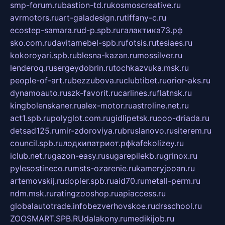
smp-forum.ru
bastion-td.ru
kosmoscreative.ru
avrmotors.ru
art-galadesign.ru
tiffany-c.ru
ecostep-samara.ru
d-p.spb.ru
галактика73.рф
sko.com.ru
davitamebel-spb.ru
fotsis.ru
tesiaes.ru
kokoroyari.spb.ru
blesna-kazan.ru
mossilver.ru
lenderoq.ru
sergeydobrin.ru
tochkazvuka.msk.ru
people-of-art.ru
bezzubova.ru
clubtibet.ru
orior-aks.ru
dynamoauto.ru
szk-favorit.ru
carlines.ru
flatnsk.ru
kingbolenskaner.ru
alex-motor.ru
astroline.net.ru
act1.spb.ru
polyglot.com.ru
gidlipetsk.ru
ooo-driada.ru
detsad125.ru
mir-zdoroviya.ru
bruslanovo.ru
siterem.ru
council.spb.ru
лодкипатриот.рф
kafekolizey.ru
iclub.net.ru
gazon-easy.ru
sugarepilekb.ru
grinox.ru
pylesostineco.ru
msts-ozarenie.ru
kameryjooan.ru
artemovskij.ru
dopler.spb.ru
aid70.ru
metall-perm.ru
ndm.msk.ru
ratingzooshop.ru
apiaccess.ru
globalautotrade.info
bezverhovskoe.ru
drsschool.ru
ZOOSMART.SPB.RU
dalakony.ru
medikijob.ru