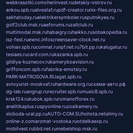
webkrasotki.com
cherinvest.ru
detskiy-ostrov.ru
ankou.spb.ru
alvesta1.ru
pdf-creator.ru
nix-files.org.ru
sakhatoday.ru
elektrikersymboler.ru
sputnikyes.ru
golf2club.msk.ru
aeforums.ru
zallclub.ru
multimodal.msk.ru
habaigry.ru
haikko.ru
sobakopedia.ru
isz-fest.ru
ewnc.info
screensaver-clock.net.ru
volnav.spb.ru
comnat.ru
npf.net.ru
7bit.pp.ru
kalugatur.ru
tesiaes.ru
card.com.ru
kazanka.spb.ru
gildiya-kuznecov.ru
kameryboavision.ru
griffoncom.spb.ru
fabrika-emotsiy.ru
PARK-MATROSOVA.RU
agat.spb.ru
avtoyurist-moskva1.ru
hardware.org.ru
схема-авто.рф
dg-lab.ru
angrup.ru
recruiter.spb.ru
music8.spb.ru
krsk124.ru
kubok.spb.ru
romanofforex.ru
analitikaplus.ru
spyonline.ru
zosikamery.ru
sloboda-ural.pp.ru
AUTO-COM.SU
hohota.net
alimy.ru
online-z.com
aromat-vostoka.ru
otdelkaexp.ru
mobilvest.ru
bbd.net.ru
mebelshop.msk.ru