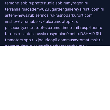
remontt.spb.ru
photostudia.spb.ru
myragon.ru
terramia.ru
academy62.ru
gardengallereya.ru
rti.com.ru
artem-news.ru
biserinca.ru
krasnodarkurort.com
imshowtv.ru
mebel-v-tule.ru
mobtopik.ru
pcsecurity.net.ru
tool-sib.ru
multimetrunit.ru
sp-tour.ru
fan-cs.ru
santeh-russia.ru
symbian9.net.ru
DSHAIR.RU
tmmotors.spb.ru
xjocuricopii.com
musavtomat.msk.ru
obustrojdom.ru
sovetcik.ru
ybaranovskaya.ru
ppknews.ru
cult-alshei.ru
JAPANRUSSIA.RU
proekciyamebel.ru
imper-finans.ru
rim.org.ru
glamourai.ru
brassminus.ru
zabor-pro.ru
ftn.pp.ru
dorogoe58.ru
laimengpacker.ru
kuzova-zapchasti.ru
sageerp.ru
taxodrom.ru
dsrazvitie.ru
hardcity.net.ru
ratinghomegames.ru
topservice25.ru
gubernyan.ru
gtglasslined.ru
ii4.ru
tssport.spb.ru
andorra24.com
blackwallstreet.ru
oboimos.ru
optim-doors.com.ru
ikuch.ru
nycr.org.ru
npa21.ru
vremya-ch.spb.ru
desert000.ru
ivtorgi.ru
ifiori.ru
catalog-statei.ru