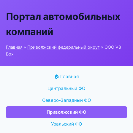
Портал автомобильных
компаний
Главная
»
Приволжский федеральный округ
» ООО V8
Box
🏠 Главная
Центральный ФО
Северо-Западный ФО
Приволжский ФО
Уральский ФО