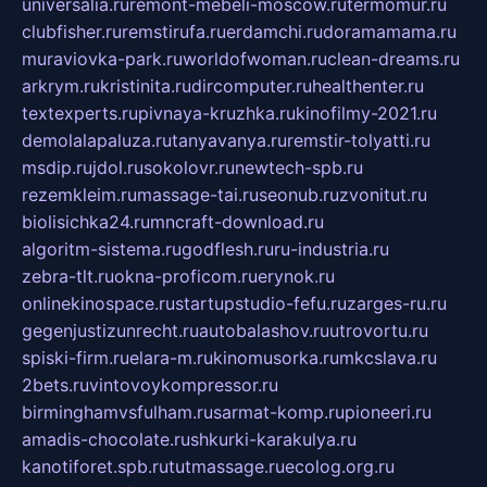
universalia.ru
remont-mebeli-moscow.ru
termomur.ru
clubfisher.ru
remstirufa.ru
erdamchi.ru
doramamama.ru
muraviovka-park.ru
worldofwoman.ru
clean-dreams.ru
arkrym.ru
kristinita.ru
dircomputer.ru
healthenter.ru
textexperts.ru
pivnaya-kruzhka.ru
kinofilmy-2021.ru
demolalapaluza.ru
tanyavanya.ru
remstir-tolyatti.ru
msdip.ru
jdol.ru
sokolovr.ru
newtech-spb.ru
rezemkleim.ru
massage-tai.ru
seonub.ru
zvonitut.ru
biolisichka24.ru
mncraft-download.ru
algoritm-sistema.ru
godflesh.ru
ru-industria.ru
zebra-tlt.ru
okna-proficom.ru
erynok.ru
onlinekinospace.ru
startupstudio-fefu.ru
zarges-ru.ru
gegenjustizunrecht.ru
autobalashov.ru
utrovortu.ru
spiski-firm.ru
elara-m.ru
kinomusorka.ru
mkcslava.ru
2bets.ru
vintovoykompressor.ru
birminghamvsfulham.ru
sarmat-komp.ru
pioneeri.ru
amadis-chocolate.ru
shkurki-karakulya.ru
kanotiforet.spb.ru
tutmassage.ru
ecolog.org.ru