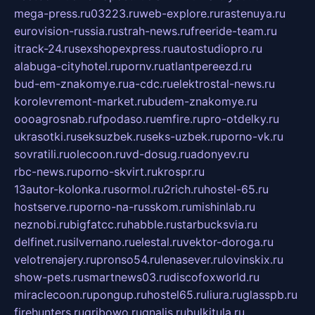
mega-press.ru
03223.ru
web-explore.ru
rastenuya.ru
eurovision-russia.ru
strah-news.ru
freeride-team.ru
itrack-24.ru
sexshopexpress.ru
autostudiopro.ru
alabuga-cityhotel.ru
pornv.ru
atlantpereezd.ru
bud-em-znakomye.ru
a-cdc.ru
elektrostal-news.ru
korolevremont-market.ru
budem-znakomye.ru
oooagrosnab.ru
fpodaso.ru
emfire.ru
pro-otdelky.ru
ukrasotki.ru
seksuzbek.ru
seks-uzbek.ru
porno-vk.ru
sovratili.ru
olecoon.ru
vd-dosug.ru
adonyev.ru
rbc-news.ru
porno-skvirt.ru
krospr.ru
13autor-kolonka.ru
sormol.ru
2rich.ru
hostel-65.ru
hostserve.ru
porno-na-russkom.ru
mishinlab.ru
neznobi.ru
bigfatcc.ru
habble.ru
starbucksvia.ru
delfinet.ru
silvernano.ru
elestal.ru
vektor-doroga.ru
velotrenajery.ru
pronso54.ru
lenasever.ru
lovinskix.ru
show-pets.ru
smartnews03.ru
discofoxworld.ru
miraclecoon.ru
pongup.ru
hostel65.ru
liura.ru
glasspb.ru
firehunters.ru
gribowo.ru
gnalis.ru
bulkitula.ru