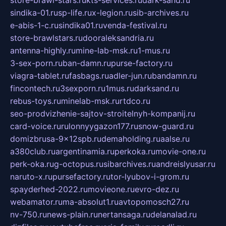
store-brawl-stars.ru
kts-services.ru
dark-sand.ru
sindika-01.ru
sp-life.ru
x-legion.ru
sib-archives.ru
e-abis-1-c.ru
sindika01.ru
venda-festival.ru
store-brawlstars.ru
dooraleksandria.ru
antenna-highly.ru
mine-lab-msk.ru
1-mus.ru
3-sex-porn.ru
ban-damn.ru
purse-factory.ru
viagra-tablet.ru
fasbags.ru
adler-jun.ru
bandamn.ru
fincontech.ru
3sexporn.ru
1mus.ru
darksand.ru
rebus-toys.ru
minelab-msk.ru
rtdco.ru
seo-prodvizhenie-sajtov-stroitelnyh-kompanij.ru
card-voice.ru
rulonnyygazon177.ru
snow-guard.ru
domizbrusa-9x12spb.ru
demaholding.ru
aalse.ru
a380club.ru
argentinamia.ru
perkoka.ru
movie-one.ru
perk-oka.ru
g-octopus.ru
sibarchives.ru
andreislyusar.ru
naruto-x.ru
pursefactory.ru
tor-lyubov-i-grom.ru
spayderhed-2022.ru
movieone.ru
evro-dez.ru
webamator.ru
ma-absolut1.ru
avtopomosch27.ru
nv-750.ru
news-plain.ru
nertansaga.ru
delanalad.ru