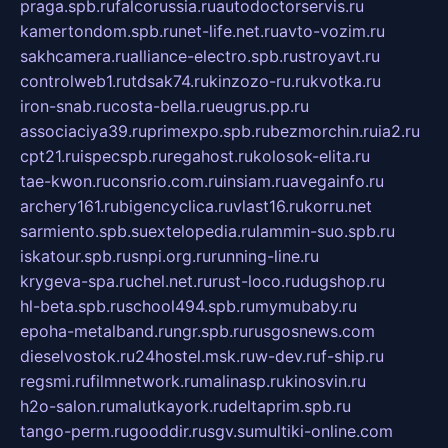
praga.spb.ru
falcorussia.ru
autodoctorservis.ru
kamertondom.spb.ru
net-life.net.ru
avto-vozim.ru
sakhcamera.ru
alliance-electro.spb.ru
stroyavt.ru
controlweb1.ru
tdsak74.ru
kinzozo-ru.ru
kvotka.ru
iron-snab.ru
costa-bella.ru
eugrus.pp.ru
associaciya39.ru
primexpo.spb.ru
bezmorchin.ru
ia2.ru
cpt21.ru
ispecspb.ru
regahost.ru
kolosok-elita.ru
tae-kwon.ru
consrio.com.ru
insiam.ru
avegainfo.ru
archery161.ru
bigencyclica.ru
vlast16.ru
korru.net
sarmiento.spb.su
extelopedia.ru
lammin-suo.spb.ru
iskatour.spb.ru
snpi.org.ru
running-line.ru
krygeva-spa.ru
chel.net.ru
rust-loco.ru
dugshop.ru
hl-beta.spb.ru
school494.spb.ru
mymubaby.ru
epoha-metalband.ru
ngr.spb.ru
rusgosnews.com
dieselvostok.ru
24hostel.msk.ru
w-dev.ru
f-ship.ru
regsmi.ru
filmnetwork.ru
malinasp.ru
kinosvin.ru
h2o-salon.ru
malutkayork.ru
deltaprim.spb.ru
tango-perm.ru
gooddir.ru
sgv.su
multiki-online.com