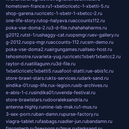
hometown-france.ru
1-xbeticricetc-1-xbetti-5.ru
shop-garena.ru
cricetc-1-xbetr-1-xbetcc-2.ru
one-life-story.ru
top-halyava.ru
accounts112.ru
poka-vse-doma-2.ru
3-d-file.ru
hahahaharms.ru
g2012.ru
tst-1.ru
shaggy-cat.ru
opsmgr.ru
ev-gallery.ru
g-2012.ru
ops-mgr.ru
accounts-112.ru
csm-demo.ru
poka-vse-doma2.ru
airgungames.ru
allseo-host.ru
tehosmotre.ru
varieta-yug.ru
cricetc1xbetr1xbetcc2.ru
raytor-d.ru
atillagunn.ru
3d-file.ru
1xbeticricetc1xbetti5.ru
uafoot-statti.ru
e-abis1c.ru
store-brawl-stars.ru
kts-services.ru
dark-sand.ru
sindika-01.ru
sp-life.ru
x-legion.ru
sib-archives.ru
e-abis-1-c.ru
sindika01.ru
venda-festival.ru
store-brawlstars.ru
dooraleksandria.ru
antenna-highly.ru
mine-lab-msk.ru
1-mus.ru
3-sex-porn.ru
ban-damn.ru
purse-factory.ru
viagra-tablet.ru
fasbags.ru
adler-jun.ru
bandamn.ru
fincontech.ru
3sexporn.ru
1mus.ru
darksand.ru