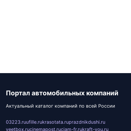
Портал автомобильных компаний
Актуальный каталог компаний по всей России
03223.ru
ufille.ru
krasotata.ru
prazdnikdushi.ru
veetbox.ru
cinemapost.ru
ciam-fr.ru
kraft-you.ru