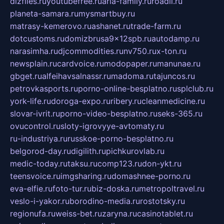
dizfiles.ru
youtubefree.ru
aria-family.ru
roadli.ru
planeta-samara.ru
mysmartbuy.ru
matrasy-kemerovo.ru
ashanet.ru
trade-farm.ru
dotcustoms.ru
domizbrusa9x12spb.ru
autodamp.ru
narasimha.ru
djcommodities.ru
nv750.ru
x-ton.ru
newsplain.ru
cardvoice.ru
modopaper.ru
manunae.ru
gbget.ru
alfeihavsalnassr.ru
madoma.ru
tajuncos.ru
petrovkasports.ru
porno-online-besplatno.ru
splclub.ru
york-life.ru
doroga-expo.ru
ribery.ru
cleanmedicine.ru
slovar-ivrit.ru
porno-video-besplatno.ru
seks-365.ru
ovucontrol.ru
sloty-igrovyye-avtomaty.ru
ru-industriya.ru
russkoe-porno-besplatno.ru
belgorod-day.ru
digilith.ru
pichkurovlab.ru
medic-today.ru
taksu.ru
comp123.ru
don-ykt.ru
teensvoice.ru
imgsharing.ru
domashnee-porno.ru
eva-elfie.ru
foto-tur.ru
biz-doska.ru
metropoltravel.ru
veslo-i-yakor.ru
borodino-media.ru
rostotsky.ru
regionufa.ru
weiss-bet.ru
zaryna.ru
casinotablet.ru