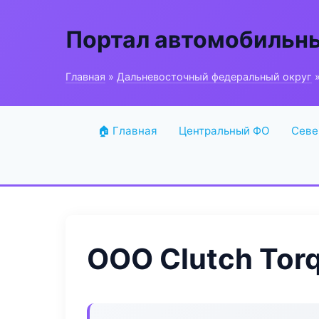
Портал автомобильн
Главная
»
Дальневосточный федеральный округ
»
🏠 Главная
Центральный ФО
Севе
ООО Clutch Tor