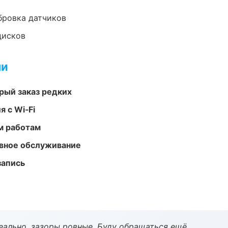
ибровка датчиков
дисков
ми
рый заказ редких
 с Wi‑Fi
м работам
вное обслуживание
запись
еально, зазоры ровные. Буду обращаться ещё.