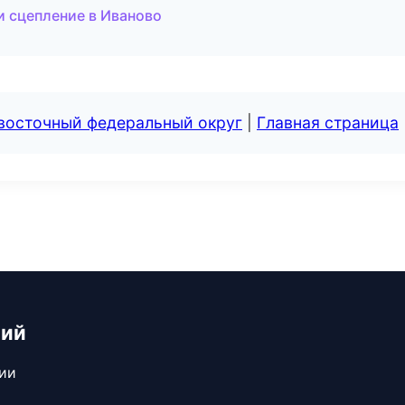
и сцепление в Иваново
евосточный федеральный округ
|
Главная страница
ний
сии