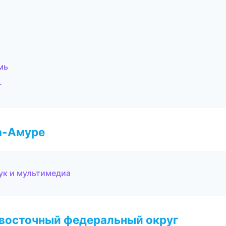
мь
г
а-Амуре
вук и мультимедиа
евосточный федеральный округ