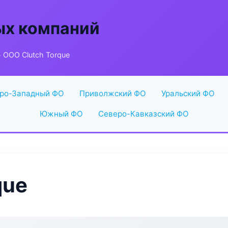
ых компаний
 ООО Clutch Torque
ро-Западный ФО
Приволжский ФО
Уральский ФО
Южный ФО
Северо-Кавказский ФО
que