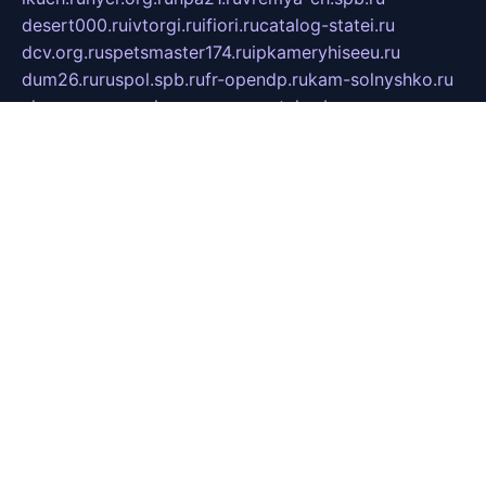
desert000.ru
ivtorgi.ru
ifiori.ru
catalog-statei.ru
dcv.org.ru
spetsmaster174.ru
ipkameryhiseeu.ru
dum26.ru
ruspol.spb.ru
fr-opendp.ru
kam-solnyshko.ru
cheyenne-arapaho.ru
sevzapmetal.spb.ru
ted-lapidus.spb.ru
parasite-eliminator.ru
sigma-complete.ru
modernworld.ru
dama-moda.ru
eholot-group.ru
sk-nvkz.ru
DRONGOLD.RU
democratia2.ru
i-farmer.ru
mass-sport.org
jablonex.spb.ru
bookmess.ru
linkword.ru
refineua.com.ru
cs-spec.net.ru
altay-mebel.ru
DNK-THEATRE.RU
mechaniks.spb.ru
ipcamtechage.ru
skosta.ru
a-sun.ru
stroy-ldsp.ru
snowlands.org.ru
childrensshoes.ru
mrlizzy.ru
mebelsofiakrd.ru
bulizhenko.ru
rumantick.net.ru
mtszerno.ru
daily-fishing.ru
glushiteli-v-spb.ru
megasat.org.ru
localization.net.ru
flyingfish.pp.ru
ds5teremok.ru
aclib.spb.ru
komissionka30.ru
mag-profit.ru