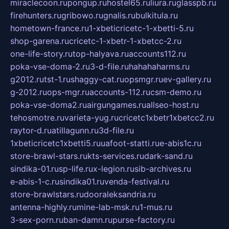
miraclecoon.ru
pongup.ru
hostel65.ru
liura.ru
glasspb.ru
firehunters.ru
gribowo.ru
gnalis.ru
bulkitula.ru
hometown-france.ru
1-xbeticricetc-1-xbetti-5.ru
shop-garena.ru
cricetc-1-xbetr-1-xbetcc-2.ru
one-life-story.ru
top-halyava.ru
accounts112.ru
poka-vse-doma-2.ru
3-d-file.ru
hahahaharms.ru
g2012.ru
tst-1.ru
shaggy-cat.ru
opsmgr.ru
ev-gallery.ru
g-2012.ru
ops-mgr.ru
accounts-112.ru
csm-demo.ru
poka-vse-doma2.ru
airgungames.ru
allseo-host.ru
tehosmotre.ru
varieta-yug.ru
cricetc1xbetr1xbetcc2.ru
raytor-d.ru
atillagunn.ru
3d-file.ru
1xbeticricetc1xbetti5.ru
uafoot-statti.ru
e-abis1c.ru
store-brawl-stars.ru
kts-services.ru
dark-sand.ru
sindika-01.ru
sp-life.ru
x-legion.ru
sib-archives.ru
e-abis-1-c.ru
sindika01.ru
venda-festival.ru
store-brawlstars.ru
dooraleksandria.ru
antenna-highly.ru
mine-lab-msk.ru
1-mus.ru
3-sex-porn.ru
ban-damn.ru
purse-factory.ru