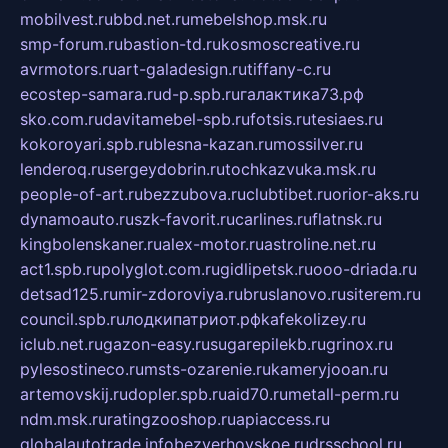
mobilvest.ru
bbd.net.ru
mebelshop.msk.ru
smp-forum.ru
bastion-td.ru
kosmoscreative.ru
avrmotors.ru
art-galadesign.ru
tiffany-c.ru
ecostep-samara.ru
d-p.spb.ru
галактика73.рф
sko.com.ru
davitamebel-spb.ru
fotsis.ru
tesiaes.ru
kokoroyari.spb.ru
blesna-kazan.ru
mossilver.ru
lenderoq.ru
sergeydobrin.ru
tochkazvuka.msk.ru
people-of-art.ru
bezzubova.ru
clubtibet.ru
orior-aks.ru
dynamoauto.ru
szk-favorit.ru
carlines.ru
flatnsk.ru
kingbolenskaner.ru
alex-motor.ru
astroline.net.ru
act1.spb.ru
polyglot.com.ru
gidlipetsk.ru
ooo-driada.ru
detsad125.ru
mir-zdoroviya.ru
bruslanovo.ru
siterem.ru
council.spb.ru
лодкипатриот.рф
kafekolizey.ru
iclub.net.ru
gazon-easy.ru
sugarepilekb.ru
grinox.ru
pylesostineco.ru
msts-ozarenie.ru
kameryjooan.ru
artemovskij.ru
dopler.spb.ru
aid70.ru
metall-perm.ru
ndm.msk.ru
ratingzooshop.ru
apiaccess.ru
globalautotrade.info
bezverhovskoe.ru
drsschool.ru