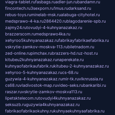
viagra-tablet.ru
fasbags.ru
adler-jun.ru
bandamn.ru
fincontech.ru
3sexporn.ru
1mus.ru
darksand.ru
rebus-toys.ru
minelab-msk.ru
alabuga-cityhotel.ru
medsprawo-4-ka.ru
2864420.ru
blagodarenie-spb.ru
zajmy24.ru
tovudyi-4-kuhnyanazakaz.ru
brazzerscom.ru
medsprawo4ka.ru
xehyroo5kuhnyanazakaz.ru
fabrikayfabrikaefabrika.ru
vskrytie-zamkov-moskva-113.ru
biletnadom.ru
zed-online.ru
pimchax.ru
brazzers-hd.ru
z-host.ru
kitubeu2kuhnyanazakaz.ru
naperekate.ru
kuhnyaofabrikaufabrik.ru
kitubeu-2-kuhnyanazakaz.ru
xehyroo-5-kuhnyanazakaz.ru
cs-68.ru
guzywia-4-kuhnyanazakaz.ru
mir-tk.ru
vlknrussia.ru
cs68.ru
vladivostok-map.ru
video-seks.ru
bankaribi.ru
raszar.ru
vskrytie-zamkov-moskva113.ru
lipetsktelecom.ru
tovudyi4kuhnyanazakaz.ru
seksuzb.ru
guzywia4kuhnyanazakaz.ru
fabrikaofabrikaokuhny.ru
kuhnyaekuhnyaafabrika.ru