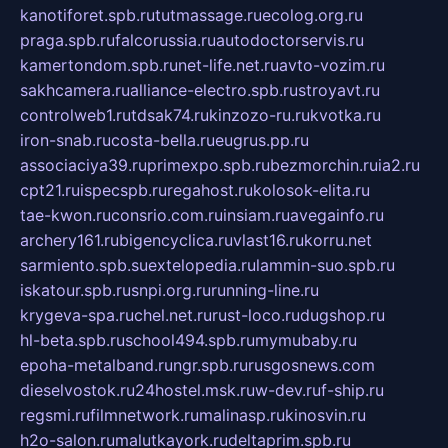
kanotiforet.spb.ru
tutmassage.ru
ecolog.org.ru
praga.spb.ru
falcorussia.ru
autodoctorservis.ru
kamertondom.spb.ru
net-life.net.ru
avto-vozim.ru
sakhcamera.ru
alliance-electro.spb.ru
stroyavt.ru
controlweb1.ru
tdsak74.ru
kinzozo-ru.ru
kvotka.ru
iron-snab.ru
costa-bella.ru
eugrus.pp.ru
associaciya39.ru
primexpo.spb.ru
bezmorchin.ru
ia2.ru
cpt21.ru
ispecspb.ru
regahost.ru
kolosok-elita.ru
tae-kwon.ru
consrio.com.ru
insiam.ru
avegainfo.ru
archery161.ru
bigencyclica.ru
vlast16.ru
korru.net
sarmiento.spb.su
extelopedia.ru
lammin-suo.spb.ru
iskatour.spb.ru
snpi.org.ru
running-line.ru
krygeva-spa.ru
chel.net.ru
rust-loco.ru
dugshop.ru
hl-beta.spb.ru
school494.spb.ru
mymubaby.ru
epoha-metalband.ru
ngr.spb.ru
rusgosnews.com
dieselvostok.ru
24hostel.msk.ru
w-dev.ru
f-ship.ru
regsmi.ru
filmnetwork.ru
malinasp.ru
kinosvin.ru
h2o-salon.ru
malutkayork.ru
deltaprim.spb.ru