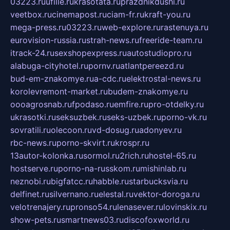
03223.ru
ufille.ru
krasotata.ru
prazdnikdushi.ru
veetbox.ru
cinemapost.ru
ciam-fr.ru
kraft-you.ru
mega-press.ru
03223.ru
web-explore.ru
rastenuya.ru
eurovision-russia.ru
strah-news.ru
freeride-team.ru
itrack-24.ru
sexshopexpress.ru
autostudiopro.ru
alabuga-cityhotel.ru
pornv.ru
atlantpereezd.ru
bud-em-znakomye.ru
a-cdc.ru
elektrostal-news.ru
korolevremont-market.ru
budem-znakomye.ru
oooagrosnab.ru
fpodaso.ru
emfire.ru
pro-otdelky.ru
ukrasotki.ru
seksuzbek.ru
seks-uzbek.ru
porno-vk.ru
sovratili.ru
olecoon.ru
vd-dosug.ru
adonyev.ru
rbc-news.ru
porno-skvirt.ru
krospr.ru
13autor-kolonka.ru
sormol.ru
2rich.ru
hostel-65.ru
hostserve.ru
porno-na-russkom.ru
mishinlab.ru
neznobi.ru
bigfatcc.ru
habble.ru
starbucksvia.ru
delfinet.ru
silvernano.ru
elestal.ru
vektor-doroga.ru
velotrenajery.ru
pronso54.ru
lenasever.ru
lovinskix.ru
show-pets.ru
smartnews03.ru
discofoxworld.ru