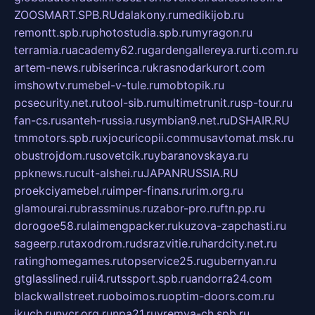
ZOOSMART.SPB.RU
dalakony.ru
medikijob.ru
remontt.spb.ru
photostudia.spb.ru
myragon.ru
terramia.ru
academy62.ru
gardengallereya.ru
rti.com.ru
artem-news.ru
biserinca.ru
krasnodarkurort.com
imshowtv.ru
mebel-v-tule.ru
mobtopik.ru
pcsecurity.net.ru
tool-sib.ru
multimetrunit.ru
sp-tour.ru
fan-cs.ru
santeh-russia.ru
symbian9.net.ru
DSHAIR.RU
tmmotors.spb.ru
xjocuricopii.com
musavtomat.msk.ru
obustrojdom.ru
sovetcik.ru
ybaranovskaya.ru
ppknews.ru
cult-alshei.ru
JAPANRUSSIA.RU
proekciyamebel.ru
imper-finans.ru
rim.org.ru
glamourai.ru
brassminus.ru
zabor-pro.ru
ftn.pp.ru
dorogoe58.ru
laimengpacker.ru
kuzova-zapchasti.ru
sageerp.ru
taxodrom.ru
dsrazvitie.ru
hardcity.net.ru
ratinghomegames.ru
topservice25.ru
gubernyan.ru
gtglasslined.ru
ii4.ru
tssport.spb.ru
andorra24.com
blackwallstreet.ru
oboimos.ru
optim-doors.com.ru
ikuch.ru
nycr.org.ru
npa21.ru
vremya-ch.spb.ru