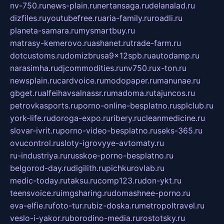
nv-750.ru
news-plain.ru
nertansaga.ru
delanalad.ru
dizfiles.ru
youtubefree.ru
aria-family.ru
roadli.ru
planeta-samara.ru
mysmartbuy.ru
matrasy-kemerovo.ru
ashanet.ru
trade-farm.ru
dotcustoms.ru
domizbrusa9x12spb.ru
autodamp.ru
narasimha.ru
djcommodities.ru
nv750.ru
x-ton.ru
newsplain.ru
cardvoice.ru
modopaper.ru
manunae.ru
gbget.ru
alfeihavsalnassr.ru
madoma.ru
tajuncos.ru
petrovkasports.ru
porno-online-besplatno.ru
splclub.ru
york-life.ru
doroga-expo.ru
ribery.ru
cleanmedicine.ru
slovar-ivrit.ru
porno-video-besplatno.ru
seks-365.ru
ovucontrol.ru
sloty-igrovyye-avtomaty.ru
ru-industriya.ru
russkoe-porno-besplatno.ru
belgorod-day.ru
digilith.ru
pichkurovlab.ru
medic-today.ru
taksu.ru
comp123.ru
don-ykt.ru
teensvoice.ru
imgsharing.ru
domashnee-porno.ru
eva-elfie.ru
foto-tur.ru
biz-doska.ru
metropoltravel.ru
veslo-i-yakor.ru
borodino-media.ru
rostotsky.ru