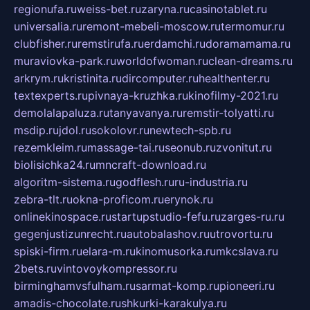
regionufa.ru
weiss-bet.ru
zaryna.ru
casinotablet.ru
universalia.ru
remont-mebeli-moscow.ru
termomur.ru
clubfisher.ru
remstirufa.ru
erdamchi.ru
doramamama.ru
muraviovka-park.ru
worldofwoman.ru
clean-dreams.ru
arkrym.ru
kristinita.ru
dircomputer.ru
healthenter.ru
textexperts.ru
pivnaya-kruzhka.ru
kinofilmy-2021.ru
demolalapaluza.ru
tanyavanya.ru
remstir-tolyatti.ru
msdip.ru
jdol.ru
sokolovr.ru
newtech-spb.ru
rezemkleim.ru
massage-tai.ru
seonub.ru
zvonitut.ru
biolisichka24.ru
mncraft-download.ru
algoritm-sistema.ru
godflesh.ru
ru-industria.ru
zebra-tlt.ru
okna-proficom.ru
erynok.ru
onlinekinospace.ru
startupstudio-fefu.ru
zarges-ru.ru
gegenjustizunrecht.ru
autobalashov.ru
utrovortu.ru
spiski-firm.ru
elara-m.ru
kinomusorka.ru
mkcslava.ru
2bets.ru
vintovoykompressor.ru
birminghamvsfulham.ru
sarmat-komp.ru
pioneeri.ru
amadis-chocolate.ru
shkurki-karakulya.ru