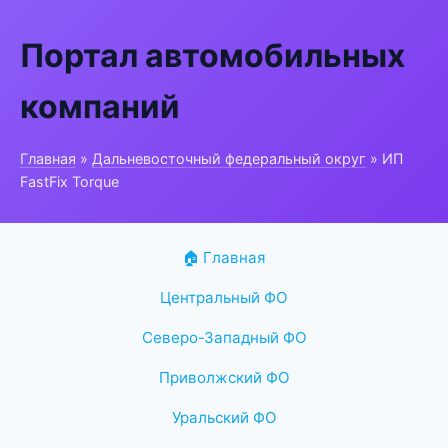
Портал автомобильных
компаний
Главная
»
Дальневосточный федеральный округ
» ИП
FastFix Torque
🏠 Главная
Центральный ФО
Северо-Западный ФО
Приволжский ФО
Уральский ФО