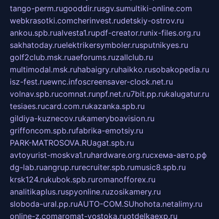
tango-perm.ru
gooddir.ru
sgv.su
multiki-online.com
webkrasotki.com
cherinvest.ru
detskiy-ostrov.ru
ankou.spb.ru
alvesta1.ru
pdf-creator.ru
nix-files.org.ru
sakhatoday.ru
elektrikersymboler.ru
sputnikyes.ru
golf2club.msk.ru
aeforums.ru
zallclub.ru
multimodal.msk.ru
habaigry.ru
haikko.ru
sobakopedia.ru
isz-fest.ru
ewnc.info
screensaver-clock.net.ru
volnav.spb.ru
comnat.ru
npf.net.ru
7bit.pp.ru
kalugatur.ru
tesiaes.ru
card.com.ru
kazanka.spb.ru
gildiya-kuznecov.ru
kameryboavision.ru
griffoncom.spb.ru
fabrika-emotsiy.ru
PARK-MATROSOVA.RU
agat.spb.ru
avtoyurist-moskva1.ru
hardware.org.ru
схема-авто.рф
dg-lab.ru
angrup.ru
recruiter.spb.ru
music8.spb.ru
krsk124.ru
kubok.spb.ru
romanofforex.ru
analitikaplus.ru
spyonline.ru
zosikamery.ru
sloboda-ural.pp.ru
AUTO-COM.SU
hohota.net
alimy.ru
online-z.com
aromat-vostoka.ru
otdelkaexp.ru