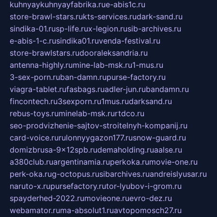
kuhnyaykuhnyayfabrika.ru
e-abis1c.ru
store-brawl-stars.ru
kts-services.ru
dark-sand.ru
sindika-01.ru
sp-life.ru
x-legion.ru
sib-archives.ru
e-abis-1-c.ru
sindika01.ru
venda-festival.ru
store-brawlstars.ru
dooraleksandria.ru
antenna-highly.ru
mine-lab-msk.ru
1-mus.ru
3-sex-porn.ru
ban-damn.ru
purse-factory.ru
viagra-tablet.ru
fasbags.ru
adler-jun.ru
bandamn.ru
fincontech.ru
3sexporn.ru
1mus.ru
darksand.ru
rebus-toys.ru
minelab-msk.ru
rtdco.ru
seo-prodvizhenie-sajtov-stroitelnyh-kompanij.ru
card-voice.ru
rulonnyygazon177.ru
snow-guard.ru
domizbrusa-9x12spb.ru
demaholding.ru
aalse.ru
a380club.ru
argentinamia.ru
perkoka.ru
movie-one.ru
perk-oka.ru
g-octopus.ru
sibarchives.ru
andreislyusar.ru
naruto-x.ru
pursefactory.ru
tor-lyubov-i-grom.ru
spayderhed-2022.ru
movieone.ru
evro-dez.ru
webamator.ru
ma-absolut1.ru
avtopomosch27.ru