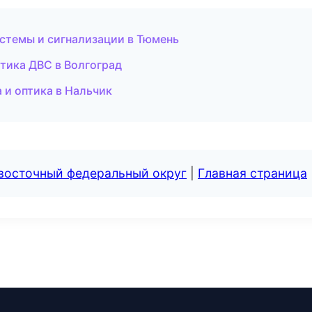
истемы и сигнализации в Тюмень
стика ДВС в Волгоград
 и оптика в Нальчик
евосточный федеральный округ
|
Главная страница