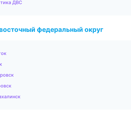
стика ДВС
евосточный федеральный округ
ток
к
аровск
ровск
ахалинск