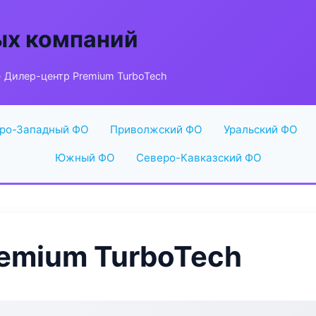
ых компаний
 Дилер-центр Premium TurboTech
ро-Западный ФО
Приволжский ФО
Уральский ФО
Южный ФО
Северо-Кавказский ФО
emium TurboTech