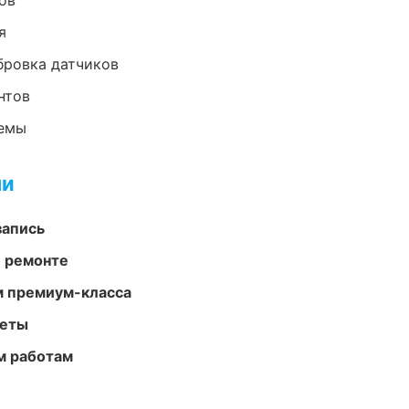
ов
я
ибровка датчиков
нтов
темы
ми
запись
и ремонте
м премиум-класса
меты
м работам