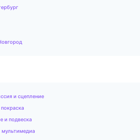
тербург
 Новгород
ссия и сцепление
 покраска
ое и подвеска
и мультимедиа