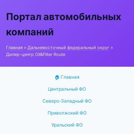
Портал автомобильных
компаний
Главная
»
Дальневосточный федеральный округ
»
Дилер-центр Oil&Filter Route
🏠 Главная
Центральный ФО
Северо-Западный ФО
Приволжский ФО
Уральский ФО