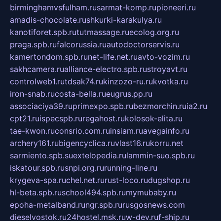
birminghamvsfulham.ru
sarmat-komp.ru
pioneeri.ru
amadis-chocolate.ru
shkurki-karakulya.ru
kanotiforet.spb.ru
tutmassage.ru
ecolog.org.ru
praga.spb.ru
falcorussia.ru
autodoctorservis.ru
kamertondom.spb.ru
net-life.net.ru
avto-vozim.ru
sakhcamera.ru
alliance-electro.spb.ru
stroyavt.ru
controlweb1.ru
tdsak74.ru
kinzozo-ru.ru
kvotka.ru
iron-snab.ru
costa-bella.ru
eugrus.pp.ru
associaciya39.ru
primexpo.spb.ru
bezmorchin.ru
ia2.ru
cpt21.ru
ispecspb.ru
regahost.ru
kolosok-elita.ru
tae-kwon.ru
consrio.com.ru
insiam.ru
avegainfo.ru
archery161.ru
bigencyclica.ru
vlast16.ru
korru.net
sarmiento.spb.su
extelopedia.ru
lammin-suo.spb.ru
iskatour.spb.ru
snpi.org.ru
running-line.ru
krygeva-spa.ru
chel.net.ru
rust-loco.ru
dugshop.ru
hl-beta.spb.ru
school494.spb.ru
mymubaby.ru
epoha-metalband.ru
ngr.spb.ru
rusgosnews.com
dieselvostok.ru
24hostel.msk.ru
w-dev.ru
f-ship.ru