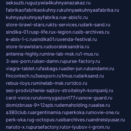
seksuzb.ru
guzywia4kuhnyanazakaz.ru
fabrikaofabrikaokuhny.ru
kuhnyaekuhnyaafabrika.ru
kuhnyaykuhnyayfabrika.ru
e-abis1c.ru
store-brawl-stars.ru
kts-services.ru
dark-sand.ru
sindika-01.ru
sp-life.ru
x-legion.ru
sib-archives.ru
e-abis-1-c.ru
sindika01.ru
venda-festival.ru
store-brawlstars.ru
dooraleksandria.ru
antenna-highly.ru
mine-lab-msk.ru
1-mus.ru
3-sex-porn.ru
ban-damn.ru
purse-factory.ru
viagra-tablet.ru
fasbags.ru
adler-jun.ru
bandamn.ru
fincontech.ru
3sexporn.ru
1mus.ru
darksand.ru
rebus-toys.ru
minelab-msk.ru
rtdco.ru
seo-prodvizhenie-sajtov-stroitelnyh-kompanij.ru
card-voice.ru
rulonnyygazon177.ru
snow-guard.ru
domizbrusa-9x12spb.ru
demaholding.ru
aalse.ru
a380club.ru
argentinamia.ru
perkoka.ru
movie-one.ru
perk-oka.ru
g-octopus.ru
sibarchives.ru
andreislyusar.ru
naruto-x.ru
pursefactory.ru
tor-lyubov-i-grom.ru