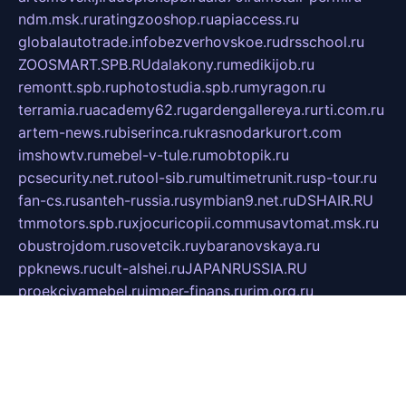
ndm.msk.ru
ratingzooshop.ru
apiaccess.ru
globalautotrade.info
bezverhovskoe.ru
drsschool.ru
ZOOSMART.SPB.RU
dalakony.ru
medikijob.ru
remontt.spb.ru
photostudia.spb.ru
myragon.ru
terramia.ru
academy62.ru
gardengallereya.ru
rti.com.ru
artem-news.ru
biserinca.ru
krasnodarkurort.com
imshowtv.ru
mebel-v-tule.ru
mobtopik.ru
pcsecurity.net.ru
tool-sib.ru
multimetrunit.ru
sp-tour.ru
fan-cs.ru
santeh-russia.ru
symbian9.net.ru
DSHAIR.RU
tmmotors.spb.ru
xjocuricopii.com
musavtomat.msk.ru
obustrojdom.ru
sovetcik.ru
ybaranovskaya.ru
ppknews.ru
cult-alshei.ru
JAPANRUSSIA.RU
proekciyamebel.ru
imper-finans.ru
rim.org.ru
glamourai.ru
brassminus.ru
zabor-pro.ru
ftn.pp.ru
dorogoe58.ru
laimengpacker.ru
kuzova-zapchasti.ru
sageerp.ru
taxodrom.ru
dsrazvitie.ru
hardcity.net.ru
ratinghomegames.ru
topservice25.ru
gubernyan.ru
gtglasslined.ru
ii4.ru
tssport.spb.ru
andorra24.com