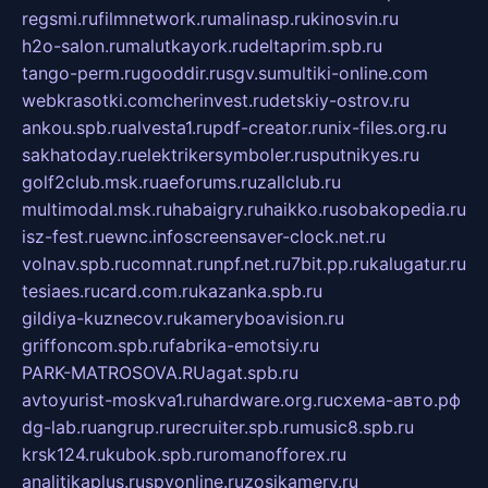
regsmi.ru
filmnetwork.ru
malinasp.ru
kinosvin.ru
h2o-salon.ru
malutkayork.ru
deltaprim.spb.ru
tango-perm.ru
gooddir.ru
sgv.su
multiki-online.com
webkrasotki.com
cherinvest.ru
detskiy-ostrov.ru
ankou.spb.ru
alvesta1.ru
pdf-creator.ru
nix-files.org.ru
sakhatoday.ru
elektrikersymboler.ru
sputnikyes.ru
golf2club.msk.ru
aeforums.ru
zallclub.ru
multimodal.msk.ru
habaigry.ru
haikko.ru
sobakopedia.ru
isz-fest.ru
ewnc.info
screensaver-clock.net.ru
volnav.spb.ru
comnat.ru
npf.net.ru
7bit.pp.ru
kalugatur.ru
tesiaes.ru
card.com.ru
kazanka.spb.ru
gildiya-kuznecov.ru
kameryboavision.ru
griffoncom.spb.ru
fabrika-emotsiy.ru
PARK-MATROSOVA.RU
agat.spb.ru
avtoyurist-moskva1.ru
hardware.org.ru
схема-авто.рф
dg-lab.ru
angrup.ru
recruiter.spb.ru
music8.spb.ru
krsk124.ru
kubok.spb.ru
romanofforex.ru
analitikaplus.ru
spyonline.ru
zosikamery.ru