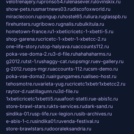
velotrenajery.ru
pronso54.ru
lenasever.ru
lovinskix.ru
show-pets.ru
smartnews03.ru
discofoxworld.ru
miraclecoon.ru
pongup.ru
hostel65.ru
liura.ru
glasspb.ru
firehunters.ru
gribowo.ru
gnalis.ru
bulkitula.ru
hometown-france.ru
1-xbeticricetc-1-xbetti-5.ru
shop-garena.ru
cricetc-1-xbetr-1-xbetcc-2.ru
one-life-story.ru
top-halyava.ru
accounts112.ru
poka-vse-doma-2.ru
3-d-file.ru
hahahaharms.ru
g2012.ru
tst-1.ru
shaggy-cat.ru
opsmgr.ru
ev-gallery.ru
g-2012.ru
ops-mgr.ru
accounts-112.ru
csm-demo.ru
poka-vse-doma2.ru
airgungames.ru
allseo-host.ru
tehosmotre.ru
varieta-yug.ru
cricetc1xbetr1xbetcc2.ru
raytor-d.ru
atillagunn.ru
3d-file.ru
1xbeticricetc1xbetti5.ru
uafoot-statti.ru
e-abis1c.ru
store-brawl-stars.ru
kts-services.ru
dark-sand.ru
sindika-01.ru
sp-life.ru
x-legion.ru
sib-archives.ru
e-abis-1-c.ru
sindika01.ru
venda-festival.ru
store-brawlstars.ru
dooraleksandria.ru