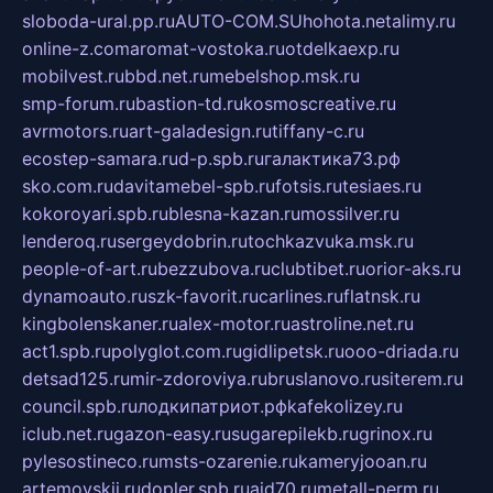
sloboda-ural.pp.ru
AUTO-COM.SU
hohota.net
alimy.ru
online-z.com
aromat-vostoka.ru
otdelkaexp.ru
mobilvest.ru
bbd.net.ru
mebelshop.msk.ru
smp-forum.ru
bastion-td.ru
kosmoscreative.ru
avrmotors.ru
art-galadesign.ru
tiffany-c.ru
ecostep-samara.ru
d-p.spb.ru
галактика73.рф
sko.com.ru
davitamebel-spb.ru
fotsis.ru
tesiaes.ru
kokoroyari.spb.ru
blesna-kazan.ru
mossilver.ru
lenderoq.ru
sergeydobrin.ru
tochkazvuka.msk.ru
people-of-art.ru
bezzubova.ru
clubtibet.ru
orior-aks.ru
dynamoauto.ru
szk-favorit.ru
carlines.ru
flatnsk.ru
kingbolenskaner.ru
alex-motor.ru
astroline.net.ru
act1.spb.ru
polyglot.com.ru
gidlipetsk.ru
ooo-driada.ru
detsad125.ru
mir-zdoroviya.ru
bruslanovo.ru
siterem.ru
council.spb.ru
лодкипатриот.рф
kafekolizey.ru
iclub.net.ru
gazon-easy.ru
sugarepilekb.ru
grinox.ru
pylesostineco.ru
msts-ozarenie.ru
kameryjooan.ru
artemovskij.ru
dopler.spb.ru
aid70.ru
metall-perm.ru