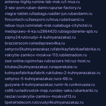
antenna-highly.ru
mine-lab-msk.ru
1-mus.ru
3-sex-porn.ru
ban-damn.ru
purse-factory.ru
viagra-tablet.ru
fasbags.ru
adler-jun.ru
bandamn.ru
fincontech.ru
3sexporn.ru
1mus.ru
darksand.ru
rebus-toys.ru
minelab-msk.ru
alabuga-cityhotel.ru
medsprawo-4-ka.ru
2864420.ru
blagodarenie-spb.ru
zajmy24.ru
tovudyi-4-kuhnyanazakaz.ru
brazzerscom.ru
medsprawo4ka.ru
xehyroo5kuhnyanazakaz.ru
fabrikayfabrikaefabrika.ru
vskrytie-zamkov-moskva-113.ru
biletnadom.ru
zed-online.ru
pimchax.ru
brazzers-hd.ru
z-host.ru
kitubeu2kuhnyanazakaz.ru
naperekate.ru
kuhnyaofabrikaufabrik.ru
kitubeu-2-kuhnyanazakaz.ru
xehyroo-5-kuhnyanazakaz.ru
cs-68.ru
guzywia-4-kuhnyanazakaz.ru
mir-tk.ru
vlknrussia.ru
cs68.ru
vladivostok-map.ru
video-seks.ru
bankaribi.ru
raszar.ru
vskrytie-zamkov-moskva113.ru
lipetsktelecom.ru
tovudyi4kuhnyanazakaz.ru