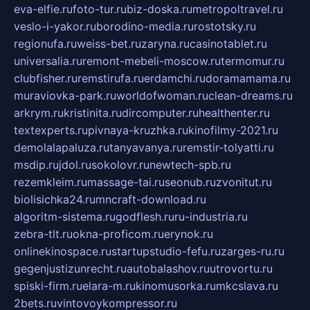
eva-elfie.ru
foto-tur.ru
biz-doska.ru
metropoltravel.ru
veslo-i-yakor.ru
borodino-media.ru
rostotsky.ru
regionufa.ru
weiss-bet.ru
zaryna.ru
casinotablet.ru
universalia.ru
remont-mebeli-moscow.ru
termomur.ru
clubfisher.ru
remstirufa.ru
erdamchi.ru
doramamama.ru
muraviovka-park.ru
worldofwoman.ru
clean-dreams.ru
arkrym.ru
kristinita.ru
dircomputer.ru
healthenter.ru
textexperts.ru
pivnaya-kruzhka.ru
kinofilmy-2021.ru
demolalapaluza.ru
tanyavanya.ru
remstir-tolyatti.ru
msdip.ru
jdol.ru
sokolovr.ru
newtech-spb.ru
rezemkleim.ru
massage-tai.ru
seonub.ru
zvonitut.ru
biolisichka24.ru
mncraft-download.ru
algoritm-sistema.ru
godflesh.ru
ru-industria.ru
zebra-tlt.ru
okna-proficom.ru
erynok.ru
onlinekinospace.ru
startupstudio-fefu.ru
zarges-ru.ru
gegenjustizunrecht.ru
autobalashov.ru
utrovortu.ru
spiski-firm.ru
elara-m.ru
kinomusorka.ru
mkcslava.ru
2bets.ru
vintovoykompressor.ru