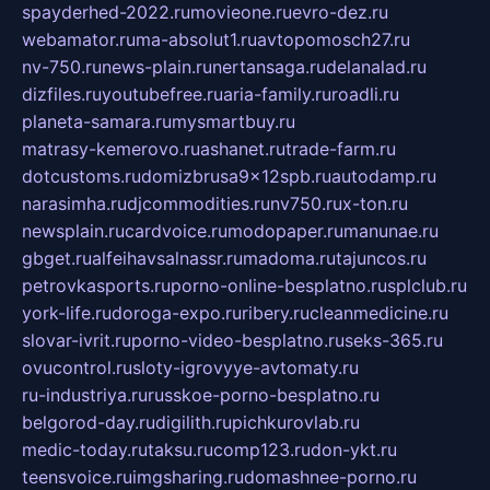
spayderhed-2022.ru
movieone.ru
evro-dez.ru
webamator.ru
ma-absolut1.ru
avtopomosch27.ru
nv-750.ru
news-plain.ru
nertansaga.ru
delanalad.ru
dizfiles.ru
youtubefree.ru
aria-family.ru
roadli.ru
planeta-samara.ru
mysmartbuy.ru
matrasy-kemerovo.ru
ashanet.ru
trade-farm.ru
dotcustoms.ru
domizbrusa9x12spb.ru
autodamp.ru
narasimha.ru
djcommodities.ru
nv750.ru
x-ton.ru
newsplain.ru
cardvoice.ru
modopaper.ru
manunae.ru
gbget.ru
alfeihavsalnassr.ru
madoma.ru
tajuncos.ru
petrovkasports.ru
porno-online-besplatno.ru
splclub.ru
york-life.ru
doroga-expo.ru
ribery.ru
cleanmedicine.ru
slovar-ivrit.ru
porno-video-besplatno.ru
seks-365.ru
ovucontrol.ru
sloty-igrovyye-avtomaty.ru
ru-industriya.ru
russkoe-porno-besplatno.ru
belgorod-day.ru
digilith.ru
pichkurovlab.ru
medic-today.ru
taksu.ru
comp123.ru
don-ykt.ru
teensvoice.ru
imgsharing.ru
domashnee-porno.ru