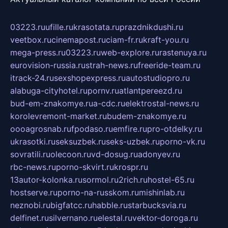
03223.ru
ufille.ru
krasotata.ru
prazdnikdushi.ru
veetbox.ru
cinemapost.ru
ciam-fr.ru
kraft-you.ru
mega-press.ru
03223.ru
web-explore.ru
rastenuya.ru
eurovision-russia.ru
strah-news.ru
freeride-team.ru
itrack-24.ru
sexshopexpress.ru
autostudiopro.ru
alabuga-cityhotel.ru
pornv.ru
atlantpereezd.ru
bud-em-znakomye.ru
a-cdc.ru
elektrostal-news.ru
korolevremont-market.ru
budem-znakomye.ru
oooagrosnab.ru
fpodaso.ru
emfire.ru
pro-otdelky.ru
ukrasotki.ru
seksuzbek.ru
seks-uzbek.ru
porno-vk.ru
sovratili.ru
olecoon.ru
vd-dosug.ru
adonyev.ru
rbc-news.ru
porno-skvirt.ru
krospr.ru
13autor-kolonka.ru
sormol.ru
2rich.ru
hostel-65.ru
hostserve.ru
porno-na-russkom.ru
mishinlab.ru
neznobi.ru
bigfatcc.ru
habble.ru
starbucksvia.ru
delfinet.ru
silvernano.ru
elestal.ru
vektor-doroga.ru