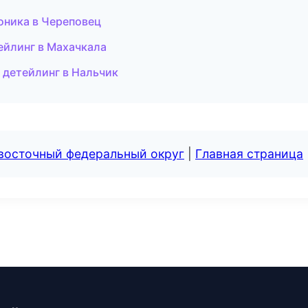
оника в Череповец
тейлинг в Махачкала
 детейлинг в Нальчик
евосточный федеральный округ
|
Главная страница