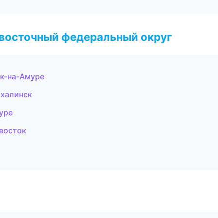
евосточный федеральный округ
к-на-Амуре
ахалинск
уре
ивосток