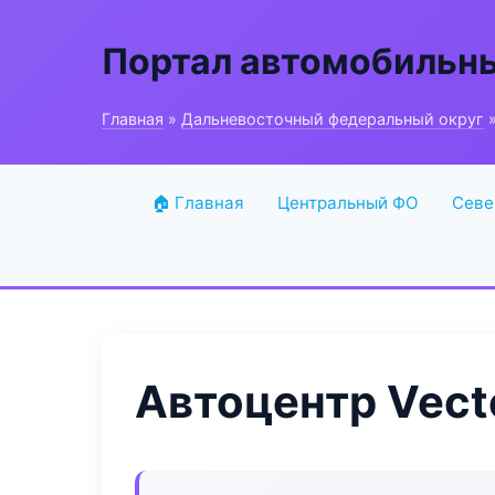
Портал автомобильн
Главная
»
Дальневосточный федеральный округ
»
🏠 Главная
Центральный ФО
Севе
Автоцентр Vect