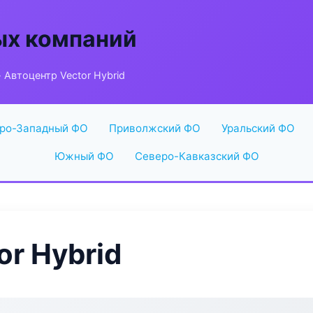
ых компаний
 Автоцентр Vector Hybrid
ро-Западный ФО
Приволжский ФО
Уральский ФО
Южный ФО
Северо-Кавказский ФО
or Hybrid