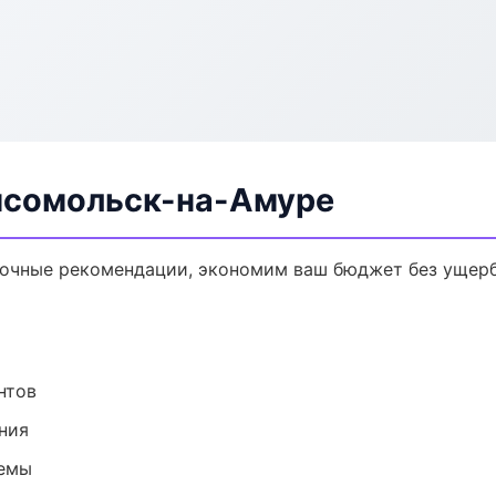
омсомольск-на-Амуре
 точные рекомендации, экономим ваш бюджет без ущерб
нтов
ния
темы