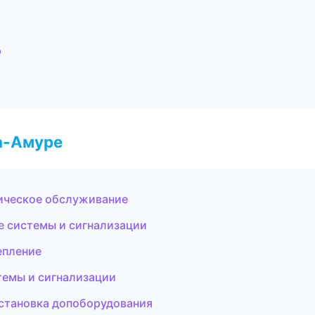
р
а-Амуре
ическое обслуживание
е системы и сигнализации
епление
темы и сигнализации
установка допоборудования