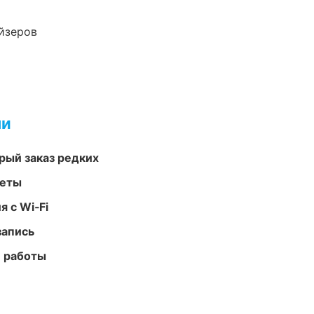
йзеров
ми
рый заказ редких
меты
 с Wi‑Fi
запись
е работы