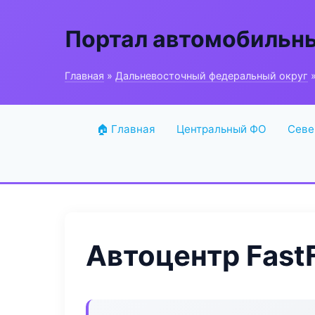
Портал автомобильн
Главная
»
Дальневосточный федеральный округ
»
🏠 Главная
Центральный ФО
Севе
Автоцентр FastF