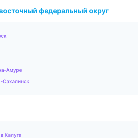
евосточный федеральный округ
вск
на-Амуре
о-Сахалинск
 в Калуга