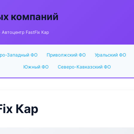
ых компаний
 Автоцентр FastFix Кар
ро-Западный ФО
Приволжский ФО
Уральский ФО
Южный ФО
Северо-Кавказский ФО
ix Кар