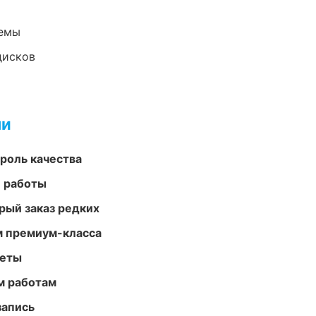
темы
дисков
ми
роль качества
е работы
рый заказ редких
м премиум-класса
меты
м работам
запись