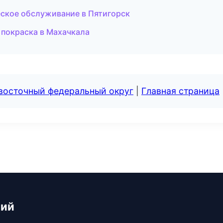
еское обслуживание в Пятигорск
 покраска в Махачкала
евосточный федеральный округ
|
Главная страница
ний