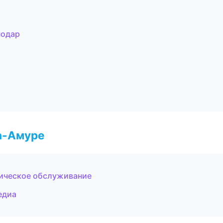
нодар
а-Амуре
ническое обслуживание
едиа