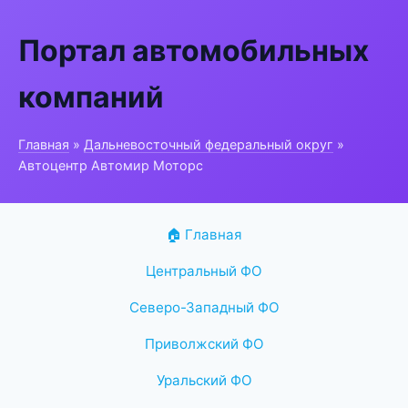
Портал автомобильных
компаний
Главная
»
Дальневосточный федеральный округ
»
Автоцентр Автомир Моторс
🏠 Главная
Центральный ФО
Северо-Западный ФО
Приволжский ФО
Уральский ФО