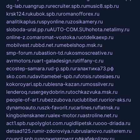
dg-lab.ru
angrup.ru
recruiter.spb.ru
music8.spb.ru
krsk124.ru
kubok.spb.ru
romanofforex.ru
analitikaplus.ru
spyonline.ru
zosikamery.ru
sloboda-ural.pp.ru
AUTO-COM.SU
hohota.net
alimy.ru
online-z.com
aromat-vostoka.ru
otdelkaexp.ru
mobilvest.ru
bbd.net.ru
mebelshop.msk.ru
smp-forum.ru
bastion-td.ru
kosmoscreative.ru
avrmotors.ru
art-galadesign.ru
tiffany-c.ru
ecostep-samara.ru
d-p.spb.ru
галактика73.рф
sko.com.ru
davitamebel-spb.ru
fotsis.ru
tesiaes.ru
kokoroyari.spb.ru
blesna-kazan.ru
mossilver.ru
lenderoq.ru
sergeydobrin.ru
tochkazvuka.msk.ru
people-of-art.ru
bezzubova.ru
clubtibet.ru
orior-aks.ru
dynamoauto.ru
szk-favorit.ru
carlines.ru
flatnsk.ru
kingbolenskaner.ru
alex-motor.ru
astroline.net.ru
act1.spb.ru
polyglot.com.ru
gidlipetsk.ru
ooo-driada.ru
detsad125.ru
mir-zdoroviya.ru
bruslanovo.ru
siterem.ru
council.spb.ru
лодкипатриот.рф
kafekolizey.ru