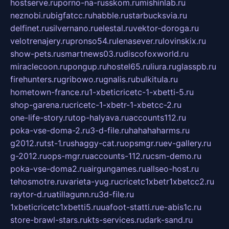
hostserve.ru
porno-na-russkom.ru
mishinlab.ru
neznobi.ru
bigfatcc.ru
habble.ru
starbucksvia.ru
delfinet.ru
silvernano.ru
elestal.ru
vektor-doroga.ru
velotrenajery.ru
pronso54.ru
lenasever.ru
lovinskix.ru
show-pets.ru
smartnews03.ru
discofoxworld.ru
miraclecoon.ru
pongup.ru
hostel65.ru
liura.ru
glasspb.ru
firehunters.ru
gribowo.ru
gnalis.ru
bulkitula.ru
hometown-france.ru
1-xbeticricetc-1-xbetti-5.ru
shop-garena.ru
cricetc-1-xbetr-1-xbetcc-2.ru
one-life-story.ru
top-halyava.ru
accounts112.ru
poka-vse-doma-2.ru
3-d-file.ru
hahahaharms.ru
g2012.ru
tst-1.ru
shaggy-cat.ru
opsmgr.ru
ev-gallery.ru
g-2012.ru
ops-mgr.ru
accounts-112.ru
csm-demo.ru
poka-vse-doma2.ru
airgungames.ru
allseo-host.ru
tehosmotre.ru
varieta-yug.ru
cricetc1xbetr1xbetcc2.ru
raytor-d.ru
atillagunn.ru
3d-file.ru
1xbeticricetc1xbetti5.ru
uafoot-statti.ru
e-abis1c.ru
store-brawl-stars.ru
kts-services.ru
dark-sand.ru