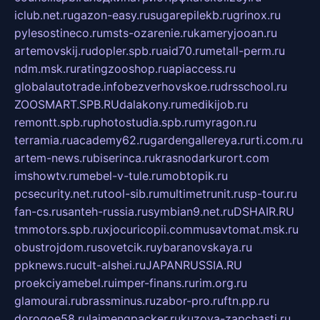
iclub.net.ru
gazon-easy.ru
sugarepilekb.ru
grinox.ru
pylesostineco.ru
msts-ozarenie.ru
kameryjooan.ru
artemovskij.ru
dopler.spb.ru
aid70.ru
metall-perm.ru
ndm.msk.ru
ratingzooshop.ru
apiaccess.ru
globalautotrade.info
bezverhovskoe.ru
drsschool.ru
ZOOSMART.SPB.RU
dalakony.ru
medikijob.ru
remontt.spb.ru
photostudia.spb.ru
myragon.ru
terramia.ru
academy62.ru
gardengallereya.ru
rti.com.ru
artem-news.ru
biserinca.ru
krasnodarkurort.com
imshowtv.ru
mebel-v-tule.ru
mobtopik.ru
pcsecurity.net.ru
tool-sib.ru
multimetrunit.ru
sp-tour.ru
fan-cs.ru
santeh-russia.ru
symbian9.net.ru
DSHAIR.RU
tmmotors.spb.ru
xjocuricopii.com
musavtomat.msk.ru
obustrojdom.ru
sovetcik.ru
ybaranovskaya.ru
ppknews.ru
cult-alshei.ru
JAPANRUSSIA.RU
proekciyamebel.ru
imper-finans.ru
rim.org.ru
glamourai.ru
brassminus.ru
zabor-pro.ru
ftn.pp.ru
dorogoe58.ru
laimengpacker.ru
kuzova-zapchasti.ru