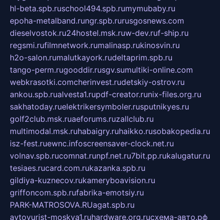
hl-beta.spb.ru
school494.spb.ru
mymubaby.ru
epoha-metalband.ru
ngr.spb.ru
rusgosnews.com
dieselvostok.ru
24hostel.msk.ru
w-dev.ru
f-ship.ru
regsmi.ru
filmnetwork.ru
malinasp.ru
kinosvin.ru
h2o-salon.ru
malutkayork.ru
deltaprim.spb.ru
tango-perm.ru
gooddir.ru
sgv.su
multiki-online.com
webkrasotki.com
cherinvest.ru
detskiy-ostrov.ru
ankou.spb.ru
alvesta1.ru
pdf-creator.ru
nix-files.org.ru
sakhatoday.ru
elektrikersymboler.ru
sputnikyes.ru
golf2club.msk.ru
aeforums.ru
zallclub.ru
multimodal.msk.ru
habaigry.ru
haikko.ru
sobakopedia.ru
isz-fest.ru
ewnc.info
screensaver-clock.net.ru
volnav.spb.ru
comnat.ru
npf.net.ru
7bit.pp.ru
kalugatur.ru
tesiaes.ru
card.com.ru
kazanka.spb.ru
gildiya-kuznecov.ru
kameryboavision.ru
griffoncom.spb.ru
fabrika-emotsiy.ru
PARK-MATROSOVA.RU
agat.spb.ru
avtoyurist-moskva1.ru
hardware.org.ru
схема-авто.рф