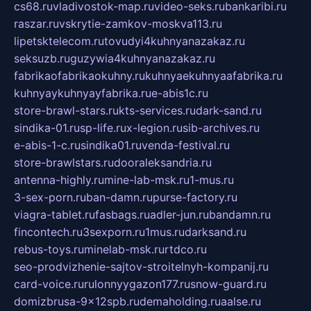
cs68.ru
vladivostok-map.ru
video-seks.ru
bankaribi.ru
raszar.ru
vskrytie-zamkov-moskva113.ru
lipetsktelecom.ru
tovudyi4kuhnyanazakaz.ru
seksuzb.ru
guzywia4kuhnyanazakaz.ru
fabrikaofabrikaokuhny.ru
kuhnyaekuhnyaafabrika.ru
kuhnyaykuhnyayfabrika.ru
e-abis1c.ru
store-brawl-stars.ru
kts-services.ru
dark-sand.ru
sindika-01.ru
sp-life.ru
x-legion.ru
sib-archives.ru
e-abis-1-c.ru
sindika01.ru
venda-festival.ru
store-brawlstars.ru
dooraleksandria.ru
antenna-highly.ru
mine-lab-msk.ru
1-mus.ru
3-sex-porn.ru
ban-damn.ru
purse-factory.ru
viagra-tablet.ru
fasbags.ru
adler-jun.ru
bandamn.ru
fincontech.ru
3sexporn.ru
1mus.ru
darksand.ru
rebus-toys.ru
minelab-msk.ru
rtdco.ru
seo-prodvizhenie-sajtov-stroitelnyh-kompanij.ru
card-voice.ru
rulonnyygazon177.ru
snow-guard.ru
domizbrusa-9x12spb.ru
demaholding.ru
aalse.ru