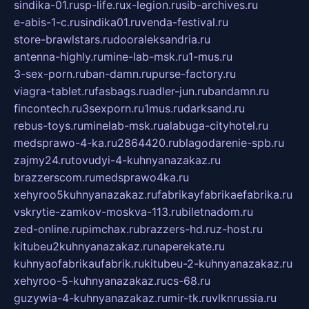
sindika-01.ru
sp-life.ru
x-legion.ru
sib-archives.ru
e-abis-1-c.ru
sindika01.ru
venda-festival.ru
store-brawlstars.ru
dooraleksandria.ru
antenna-highly.ru
mine-lab-msk.ru
1-mus.ru
3-sex-porn.ru
ban-damn.ru
purse-factory.ru
viagra-tablet.ru
fasbags.ru
adler-jun.ru
bandamn.ru
fincontech.ru
3sexporn.ru
1mus.ru
darksand.ru
rebus-toys.ru
minelab-msk.ru
alabuga-cityhotel.ru
medsprawo-4-ka.ru
2864420.ru
blagodarenie-spb.ru
zajmy24.ru
tovudyi-4-kuhnyanazakaz.ru
brazzerscom.ru
medsprawo4ka.ru
xehyroo5kuhnyanazakaz.ru
fabrikayfabrikaefabrika.ru
vskrytie-zamkov-moskva-113.ru
biletnadom.ru
zed-online.ru
pimchax.ru
brazzers-hd.ru
z-host.ru
kitubeu2kuhnyanazakaz.ru
naperekate.ru
kuhnyaofabrikaufabrik.ru
kitubeu-2-kuhnyanazakaz.ru
xehyroo-5-kuhnyanazakaz.ru
cs-68.ru
guzywia-4-kuhnyanazakaz.ru
mir-tk.ru
vlknrussia.ru