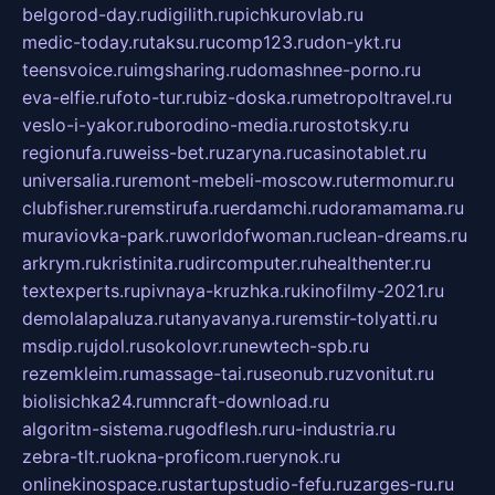
belgorod-day.ru
digilith.ru
pichkurovlab.ru
medic-today.ru
taksu.ru
comp123.ru
don-ykt.ru
teensvoice.ru
imgsharing.ru
domashnee-porno.ru
eva-elfie.ru
foto-tur.ru
biz-doska.ru
metropoltravel.ru
veslo-i-yakor.ru
borodino-media.ru
rostotsky.ru
regionufa.ru
weiss-bet.ru
zaryna.ru
casinotablet.ru
universalia.ru
remont-mebeli-moscow.ru
termomur.ru
clubfisher.ru
remstirufa.ru
erdamchi.ru
doramamama.ru
muraviovka-park.ru
worldofwoman.ru
clean-dreams.ru
arkrym.ru
kristinita.ru
dircomputer.ru
healthenter.ru
textexperts.ru
pivnaya-kruzhka.ru
kinofilmy-2021.ru
demolalapaluza.ru
tanyavanya.ru
remstir-tolyatti.ru
msdip.ru
jdol.ru
sokolovr.ru
newtech-spb.ru
rezemkleim.ru
massage-tai.ru
seonub.ru
zvonitut.ru
biolisichka24.ru
mncraft-download.ru
algoritm-sistema.ru
godflesh.ru
ru-industria.ru
zebra-tlt.ru
okna-proficom.ru
erynok.ru
onlinekinospace.ru
startupstudio-fefu.ru
zarges-ru.ru