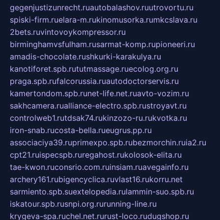
gegenjustizunrecht.ru
autobalashov.ru
utrovortu.ru
spiski-firm.ru
elara-m.ru
kinomusorka.ru
mkcslava.ru
2bets.ru
vintovoykompressor.ru
birminghamvsfulham.ru
sarmat-komp.ru
pioneeri.ru
amadis-chocolate.ru
shkurki-karakulya.ru
kanotiforet.spb.ru
tutmassage.ru
ecolog.org.ru
praga.spb.ru
falcorussia.ru
autodoctorservis.ru
kamertondom.spb.ru
net-life.net.ru
avto-vozim.ru
sakhcamera.ru
alliance-electro.spb.ru
stroyavt.ru
controlweb1.ru
tdsak74.ru
kinzozo-ru.ru
kvotka.ru
iron-snab.ru
costa-bella.ru
eugrus.pp.ru
associaciya39.ru
primexpo.spb.ru
bezmorchin.ru
ia2.ru
cpt21.ru
ispecspb.ru
regahost.ru
kolosok-elita.ru
tae-kwon.ru
consrio.com.ru
insiam.ru
avegainfo.ru
archery161.ru
bigencyclica.ru
vlast16.ru
korru.net
sarmiento.spb.su
extelopedia.ru
lammin-suo.spb.ru
iskatour.spb.ru
snpi.org.ru
running-line.ru
krygeva-spa.ru
chel.net.ru
rust-loco.ru
dugshop.ru