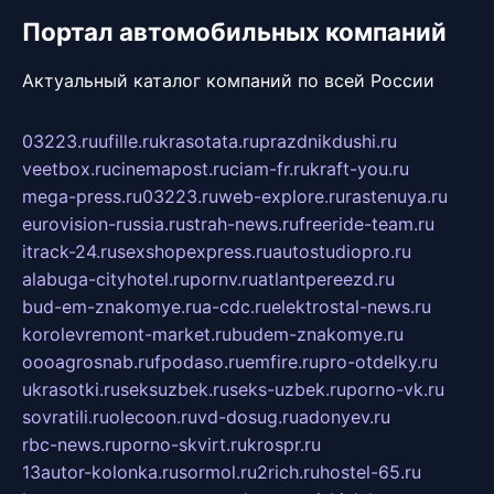
Портал автомобильных компаний
Актуальный каталог компаний по всей России
03223.ru
ufille.ru
krasotata.ru
prazdnikdushi.ru
veetbox.ru
cinemapost.ru
ciam-fr.ru
kraft-you.ru
mega-press.ru
03223.ru
web-explore.ru
rastenuya.ru
eurovision-russia.ru
strah-news.ru
freeride-team.ru
itrack-24.ru
sexshopexpress.ru
autostudiopro.ru
alabuga-cityhotel.ru
pornv.ru
atlantpereezd.ru
bud-em-znakomye.ru
a-cdc.ru
elektrostal-news.ru
korolevremont-market.ru
budem-znakomye.ru
oooagrosnab.ru
fpodaso.ru
emfire.ru
pro-otdelky.ru
ukrasotki.ru
seksuzbek.ru
seks-uzbek.ru
porno-vk.ru
sovratili.ru
olecoon.ru
vd-dosug.ru
adonyev.ru
rbc-news.ru
porno-skvirt.ru
krospr.ru
13autor-kolonka.ru
sormol.ru
2rich.ru
hostel-65.ru