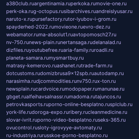
a380club.ru
argentinamia.ru
perkoka.ru
movie-one.ru
perk-oka.ru
g-octopus.ru
sibarchives.ru
andreislyusar.ru
naruto-x.ru
pursefactory.ru
tor-lyubov-i-grom.ru
spayderhed-2022.ru
movieone.ru
evro-dez.ru
webamator.ru
ma-absolut1.ru
avtopomosch27.ru
nv-750.ru
news-plain.ru
nertansaga.ru
delanalad.ru
dizfiles.ru
youtubefree.ru
aria-family.ru
roadli.ru
planeta-samara.ru
mysmartbuy.ru
matrasy-kemerovo.ru
ashanet.ru
trade-farm.ru
dotcustoms.ru
domizbrusa9x12spb.ru
autodamp.ru
narasimha.ru
djcommodities.ru
nv750.ru
x-ton.ru
newsplain.ru
cardvoice.ru
modopaper.ru
manunae.ru
gbget.ru
alfeihavsalnassr.ru
madoma.ru
tajuncos.ru
petrovkasports.ru
porno-online-besplatno.ru
splclub.ru
york-life.ru
doroga-expo.ru
ribery.ru
cleanmedicine.ru
slovar-ivrit.ru
porno-video-besplatno.ru
seks-365.ru
ovucontrol.ru
sloty-igrovyye-avtomaty.ru
ru-industriya.ru
russkoe-porno-besplatno.ru