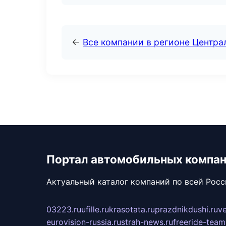
←
Все компании в регионе Центр
Портал автомобильных компа
Актуальный каталог компаний по всей Рос
03223.ru
ufille.ru
krasotata.ru
prazdnikdushi.ru
v
eurovision-russia.ru
strah-news.ru
freeride-team