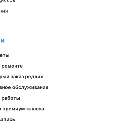
дисков
ния
ми
меты
и ремонте
рый заказ редких
вное обслуживание
е работы
м премиум-класса
запись