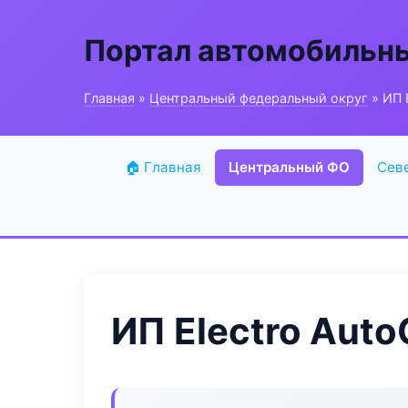
Портал автомобильн
Главная
»
Центральный федеральный округ
» ИП 
🏠 Главная
Центральный ФО
Сев
ИП Electro Auto