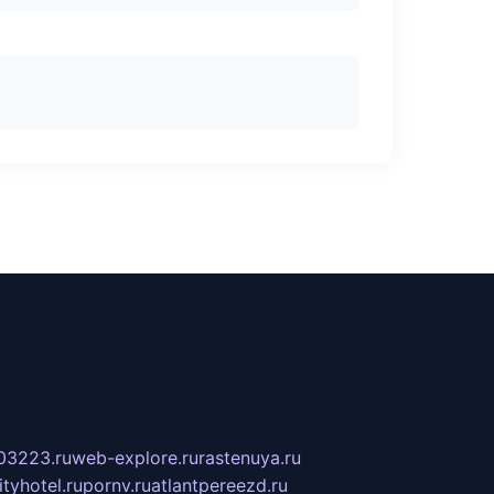
03223.ru
web-explore.ru
rastenuya.ru
tyhotel.ru
pornv.ru
atlantpereezd.ru