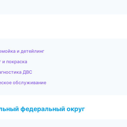
томойка и детейлинг
 и покраска
агностика ДВС
ческое обслуживание
альный федеральный округ