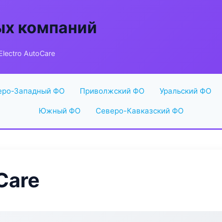
ых компаний
Electro AutoCare
еро-Западный ФО
Приволжский ФО
Уральский ФО
Южный ФО
Северо-Кавказский ФО
Care