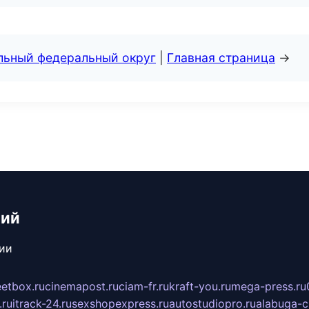
альный федеральный округ
|
Главная страница
→
ний
сии
eetbox.ru
cinemapost.ru
ciam-fr.ru
kraft-you.ru
mega-press.ru
.ru
itrack-24.ru
sexshopexpress.ru
autostudiopro.ru
alabuga-ci