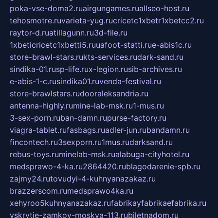
poka-vse-doma2.ru
airgungames.ru
allseo-host.ru
tehosmotre.ru
varieta-yug.ru
cricetc1xbetr1xbetcc2.ru
raytor-d.ru
atillagunn.ru
3d-file.ru
1xbeticricetc1xbetti5.ru
uafoot-statti.ru
e-abis1c.ru
store-brawl-stars.ru
kts-services.ru
dark-sand.ru
sindika-01.ru
sp-life.ru
x-legion.ru
sib-archives.ru
e-abis-1-c.ru
sindika01.ru
venda-festival.ru
store-brawlstars.ru
dooraleksandria.ru
antenna-highly.ru
mine-lab-msk.ru
1-mus.ru
3-sex-porn.ru
ban-damn.ru
purse-factory.ru
viagra-tablet.ru
fasbags.ru
adler-jun.ru
bandamn.ru
fincontech.ru
3sexporn.ru
1mus.ru
darksand.ru
rebus-toys.ru
minelab-msk.ru
alabuga-cityhotel.ru
medsprawo-4-ka.ru
2864420.ru
blagodarenie-spb.ru
zajmy24.ru
tovudyi-4-kuhnyanazakaz.ru
brazzerscom.ru
medsprawo4ka.ru
xehyroo5kuhnyanazakaz.ru
fabrikayfabrikaefabrika.ru
vskrytie-zamkov-moskva-113.ru
biletnadom.ru