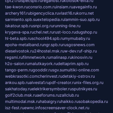
cpt21.ru
ispecspb.ru
regahost.ru
kolosok-elita.ru
tae-kwon.ru
consrio.com.ru
insiam.ru
avegainfo.ru
archery161.ru
bigencyclica.ru
vlast16.ru
korru.net
sarmiento.spb.su
extelopedia.ru
lammin-suo.spb.ru
iskatour.spb.ru
snpi.org.ru
running-line.ru
krygeva-spa.ru
chel.net.ru
rust-loco.ru
dugshop.ru
hl-beta.spb.ru
school494.spb.ru
mymubaby.ru
epoha-metalband.ru
ngr.spb.ru
rusgosnews.com
dieselvostok.ru
24hostel.msk.ru
w-dev.ru
f-ship.ru
regsmi.ru
filmnetwork.ru
malinasp.ru
kinosvin.ru
h2o-salon.ru
malutkayork.ru
deltaprim.spb.ru
tango-perm.ru
gooddir.ru
sgv.su
multiki-online.com
webkrasotki.com
cherinvest.ru
detskiy-ostrov.ru
ankou.spb.ru
alvesta1.ru
pdf-creator.ru
nix-files.org.ru
sakhatoday.ru
elektrikersymboler.ru
sputnikyes.ru
golf2club.msk.ru
aeforums.ru
zallclub.ru
multimodal.msk.ru
habaigry.ru
haikko.ru
sobakopedia.ru
isz-fest.ru
ewnc.info
screensaver-clock.net.ru