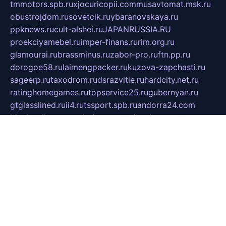
tmmotors.spb.ru
xjocuricopii.com
musavtomat.msk.ru
obustrojdom.ru
sovetcik.ru
ybaranovskaya.ru
ppknews.ru
cult-alshei.ru
JAPANRUSSIA.RU
proekciyamebel.ru
imper-finans.ru
rim.org.ru
glamourai.ru
brassminus.ru
zabor-pro.ru
ftn.pp.ru
dorogoe58.ru
laimengpacker.ru
kuzova-zapchasti.ru
sageerp.ru
taxodrom.ru
dsrazvitie.ru
hardcity.net.ru
ratinghomegames.ru
topservice25.ru
gubernyan.ru
gtglasslined.ru
ii4.ru
tssport.spb.ru
andorra24.com
blackwallstreet.ru
oboimos.ru
optim-doors.com.ru
ikuch.ru
nycr.org.ru
npa21.ru
vremya-ch.spb.ru
desert000.ru
ivtorgi.ru
ifiori.ru
catalog-statei.ru
dcv.org.ru
spetsmaster174.ru
ipkameryhiseeu.ru
dum26.ru
ruspol.spb.ru
fr-opendp.ru
kam-solnyshko.ru
cheyenne-arapaho.ru
sevzapmetal.spb.ru
ted-lapidus.spb.ru
parasite-eliminator.ru
sigma-complete.ru
modernworld.ru
dama-moda.ru
eholot-group.ru
sk-nvkz.ru
DRONGOLD.RU