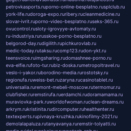
petrovkasports.ru
porno-online-besplatno.ru
splclub.ru
york-life.ru
doroga-expo.ru
ribery.ru
cleanmedicine.ru
slovar-ivrit.ru
porno-video-besplatno.ru
seks-365.ru
ovucontrol.ru
sloty-igrovyye-avtomaty.ru
ru-industriya.ru
russkoe-porno-besplatno.ru
belgorod-day.ru
digilith.ru
pichkurovlab.ru
medic-today.ru
taksu.ru
comp123.ru
don-ykt.ru
teensvoice.ru
imgsharing.ru
domashnee-porno.ru
eva-elfie.ru
foto-tur.ru
biz-doska.ru
metropoltravel.ru
veslo-i-yakor.ru
borodino-media.ru
rostotsky.ru
regionufa.ru
weiss-bet.ru
zaryna.ru
casinotablet.ru
universalia.ru
remont-mebeli-moscow.ru
termomur.ru
clubfisher.ru
remstirufa.ru
erdamchi.ru
doramamama.ru
muraviovka-park.ru
worldofwoman.ru
clean-dreams.ru
arkrym.ru
kristinita.ru
dircomputer.ru
healthenter.ru
textexperts.ru
pivnaya-kruzhka.ru
kinofilmy-2021.ru
demolalapaluza.ru
tanyavanya.ru
remstir-tolyatti.ru