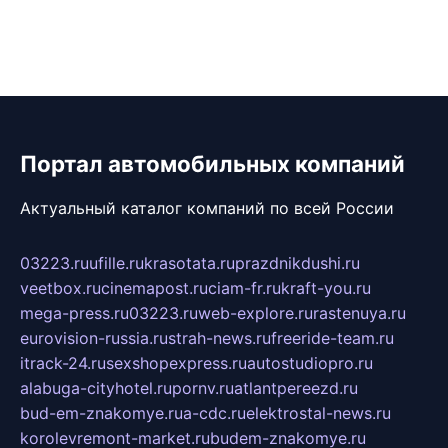
Портал автомобильных компаний
Актуальный каталог компаний по всей России
03223.ru
ufille.ru
krasotata.ru
prazdnikdushi.ru
veetbox.ru
cinemapost.ru
ciam-fr.ru
kraft-you.ru
mega-press.ru
03223.ru
web-explore.ru
rastenuya.ru
eurovision-russia.ru
strah-news.ru
freeride-team.ru
itrack-24.ru
sexshopexpress.ru
autostudiopro.ru
alabuga-cityhotel.ru
pornv.ru
atlantpereezd.ru
bud-em-znakomye.ru
a-cdc.ru
elektrostal-news.ru
korolevremont-market.ru
budem-znakomye.ru