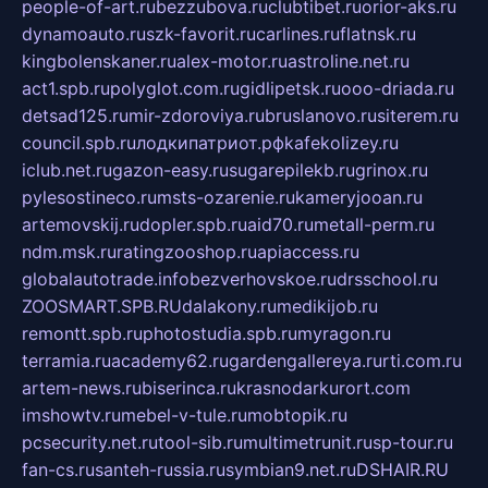
people-of-art.ru
bezzubova.ru
clubtibet.ru
orior-aks.ru
dynamoauto.ru
szk-favorit.ru
carlines.ru
flatnsk.ru
kingbolenskaner.ru
alex-motor.ru
astroline.net.ru
act1.spb.ru
polyglot.com.ru
gidlipetsk.ru
ooo-driada.ru
detsad125.ru
mir-zdoroviya.ru
bruslanovo.ru
siterem.ru
council.spb.ru
лодкипатриот.рф
kafekolizey.ru
iclub.net.ru
gazon-easy.ru
sugarepilekb.ru
grinox.ru
pylesostineco.ru
msts-ozarenie.ru
kameryjooan.ru
artemovskij.ru
dopler.spb.ru
aid70.ru
metall-perm.ru
ndm.msk.ru
ratingzooshop.ru
apiaccess.ru
globalautotrade.info
bezverhovskoe.ru
drsschool.ru
ZOOSMART.SPB.RU
dalakony.ru
medikijob.ru
remontt.spb.ru
photostudia.spb.ru
myragon.ru
terramia.ru
academy62.ru
gardengallereya.ru
rti.com.ru
artem-news.ru
biserinca.ru
krasnodarkurort.com
imshowtv.ru
mebel-v-tule.ru
mobtopik.ru
pcsecurity.net.ru
tool-sib.ru
multimetrunit.ru
sp-tour.ru
fan-cs.ru
santeh-russia.ru
symbian9.net.ru
DSHAIR.RU