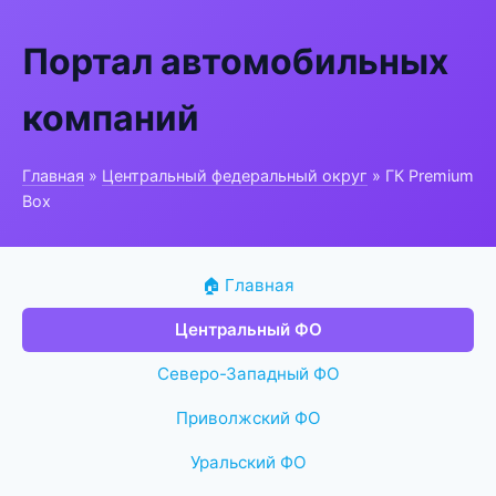
Портал автомобильных
компаний
Главная
»
Центральный федеральный округ
» ГК Premium
Box
🏠 Главная
Центральный ФО
Северо-Западный ФО
Приволжский ФО
Уральский ФО