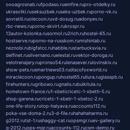
oooagrosnab.ru
fpodaso.ru
emfire.ru
pro-otdelky.ru
ukrasotki.ru
seksuzbek.ru
seks-uzbek.ru
porno-vk.ru
sovratili.ru
olecoon.ru
vd-dosug.ru
adonyev.ru
rbc-news.ru
porno-skvirt.ru
krospr.ru
13autor-kolonka.ru
sormol.ru
2rich.ru
hostel-65.ru
hostserve.ru
porno-na-russkom.ru
mishinlab.ru
neznobi.ru
bigfatcc.ru
habble.ru
starbucksvia.ru
delfinet.ru
silvernano.ru
elestal.ru
vektor-doroga.ru
velotrenajery.ru
pronso54.ru
lenasever.ru
lovinskix.ru
show-pets.ru
smartnews03.ru
discofoxworld.ru
miraclecoon.ru
pongup.ru
hostel65.ru
liura.ru
glasspb.ru
firehunters.ru
gribowo.ru
gnalis.ru
bulkitula.ru
hometown-france.ru
1-xbeticricetc-1-xbetti-5.ru
shop-garena.ru
cricetc-1-xbetr-1-xbetcc-2.ru
one-life-story.ru
top-halyava.ru
accounts112.ru
poka-vse-doma-2.ru
3-d-file.ru
hahahaharms.ru
g2012.ru
tst-1.ru
shaggy-cat.ru
opsmgr.ru
ev-gallery.ru
g-2012.ru
ops-mgr.ru
accounts-112.ru
csm-demo.ru