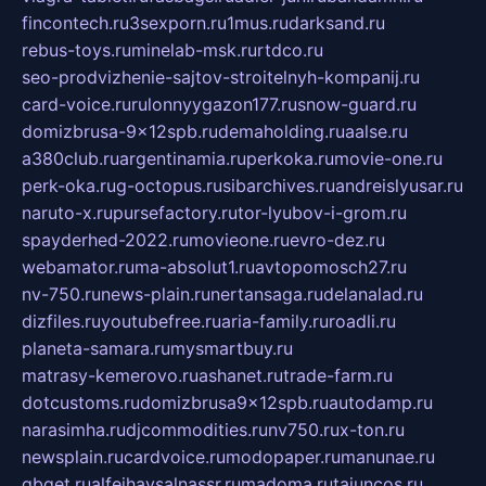
fincontech.ru
3sexporn.ru
1mus.ru
darksand.ru
rebus-toys.ru
minelab-msk.ru
rtdco.ru
seo-prodvizhenie-sajtov-stroitelnyh-kompanij.ru
card-voice.ru
rulonnyygazon177.ru
snow-guard.ru
domizbrusa-9x12spb.ru
demaholding.ru
aalse.ru
a380club.ru
argentinamia.ru
perkoka.ru
movie-one.ru
perk-oka.ru
g-octopus.ru
sibarchives.ru
andreislyusar.ru
naruto-x.ru
pursefactory.ru
tor-lyubov-i-grom.ru
spayderhed-2022.ru
movieone.ru
evro-dez.ru
webamator.ru
ma-absolut1.ru
avtopomosch27.ru
nv-750.ru
news-plain.ru
nertansaga.ru
delanalad.ru
dizfiles.ru
youtubefree.ru
aria-family.ru
roadli.ru
planeta-samara.ru
mysmartbuy.ru
matrasy-kemerovo.ru
ashanet.ru
trade-farm.ru
dotcustoms.ru
domizbrusa9x12spb.ru
autodamp.ru
narasimha.ru
djcommodities.ru
nv750.ru
x-ton.ru
newsplain.ru
cardvoice.ru
modopaper.ru
manunae.ru
gbget.ru
alfeihavsalnassr.ru
madoma.ru
tajuncos.ru