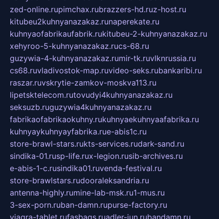
zed-online.ru
pimchax.ru
brazzers-hd.ru
z-host.ru
kitubeu2kuhnyanazakaz.ru
naperekate.ru
kuhnyaofabrikaufabrik.ru
kitubeu-2-kuhnyanazakaz.ru
xehyroo-5-kuhnyanazakaz.ru
cs-68.ru
guzywia-4-kuhnyanazakaz.ru
mir-tk.ru
vlknrussia.ru
cs68.ru
vladivostok-map.ru
video-seks.ru
bankaribi.ru
raszar.ru
vskrytie-zamkov-moskva113.ru
lipetsktelecom.ru
tovudyi4kuhnyanazakaz.ru
seksuzb.ru
guzywia4kuhnyanazakaz.ru
fabrikaofabrikaokuhny.ru
kuhnyaekuhnyaafabrika.ru
kuhnyaykuhnyayfabrika.ru
e-abis1c.ru
store-brawl-stars.ru
kts-services.ru
dark-sand.ru
sindika-01.ru
sp-life.ru
x-legion.ru
sib-archives.ru
e-abis-1-c.ru
sindika01.ru
venda-festival.ru
store-brawlstars.ru
dooraleksandria.ru
antenna-highly.ru
mine-lab-msk.ru
1-mus.ru
3-sex-porn.ru
ban-damn.ru
purse-factory.ru
viagra-tablet.ru
fasbags.ru
adler-jun.ru
bandamn.ru