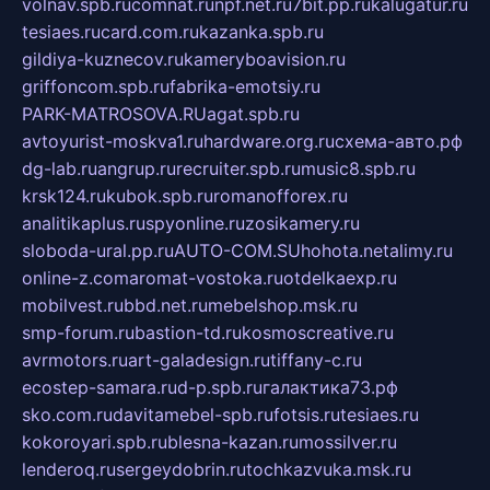
volnav.spb.ru
comnat.ru
npf.net.ru
7bit.pp.ru
kalugatur.ru
tesiaes.ru
card.com.ru
kazanka.spb.ru
gildiya-kuznecov.ru
kameryboavision.ru
griffoncom.spb.ru
fabrika-emotsiy.ru
PARK-MATROSOVA.RU
agat.spb.ru
avtoyurist-moskva1.ru
hardware.org.ru
схема-авто.рф
dg-lab.ru
angrup.ru
recruiter.spb.ru
music8.spb.ru
krsk124.ru
kubok.spb.ru
romanofforex.ru
analitikaplus.ru
spyonline.ru
zosikamery.ru
sloboda-ural.pp.ru
AUTO-COM.SU
hohota.net
alimy.ru
online-z.com
aromat-vostoka.ru
otdelkaexp.ru
mobilvest.ru
bbd.net.ru
mebelshop.msk.ru
smp-forum.ru
bastion-td.ru
kosmoscreative.ru
avrmotors.ru
art-galadesign.ru
tiffany-c.ru
ecostep-samara.ru
d-p.spb.ru
галактика73.рф
sko.com.ru
davitamebel-spb.ru
fotsis.ru
tesiaes.ru
kokoroyari.spb.ru
blesna-kazan.ru
mossilver.ru
lenderoq.ru
sergeydobrin.ru
tochkazvuka.msk.ru