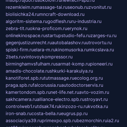
msdip.ru
jdol.ru
sokolovr.ru
newtech-spb.ru
rezemkleim.ru
massage-tai.ru
seonub.ru
zvonitut.ru
biolisichka24.ru
mncraft-download.ru
algoritm-sistema.ru
godflesh.ru
ru-industria.ru
zebra-tlt.ru
okna-proficom.ru
erynok.ru
onlinekinospace.ru
startupstudio-fefu.ru
zarges-ru.ru
gegenjustizunrecht.ru
autobalashov.ru
utrovortu.ru
spiski-firm.ru
elara-m.ru
kinomusorka.ru
mkcslava.ru
2bets.ru
vintovoykompressor.ru
birminghamvsfulham.ru
sarmat-komp.ru
pioneeri.ru
amadis-chocolate.ru
shkurki-karakulya.ru
kanotiforet.spb.ru
tutmassage.ru
ecolog.org.ru
praga.spb.ru
falcorussia.ru
autodoctorservis.ru
kamertondom.spb.ru
net-life.net.ru
avto-vozim.ru
sakhcamera.ru
alliance-electro.spb.ru
stroyavt.ru
controlweb1.ru
tdsak74.ru
kinzozo-ru.ru
kvotka.ru
iron-snab.ru
costa-bella.ru
eugrus.pp.ru
associaciya39.ru
primexpo.spb.ru
bezmorchin.ru
ia2.ru