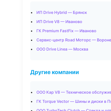
ИП Drive Hybrid — Брянск
ИП Drive V8 — Иваново
ГК Premium FastFix — Иваново
Сервис-центр Road Моторс — Ворон
ООО Drive Linea — Москва
Другие компании
ООО Кар V8 — Техническое обслужив
ГК Torque Vector — Шины и диски в 
ООО TurboTech Clutch — Стекла и оп