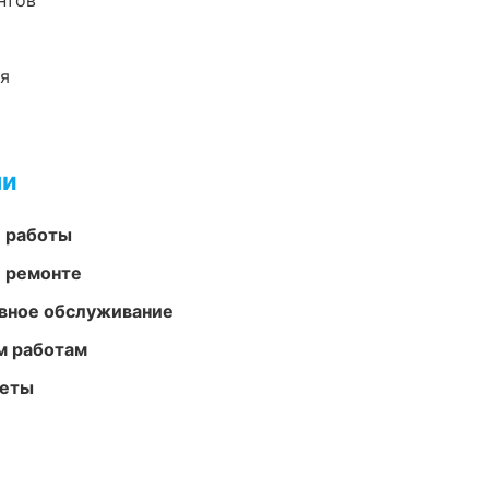
нтов
ия
ми
е работы
и ремонте
вное обслуживание
м работам
меты