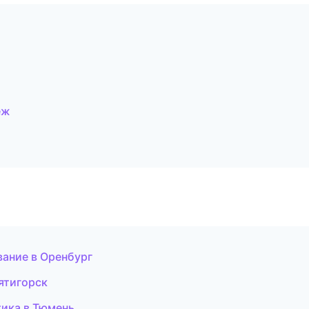
еж
ание в Оренбург
Пятигорск
тика в Тюмень