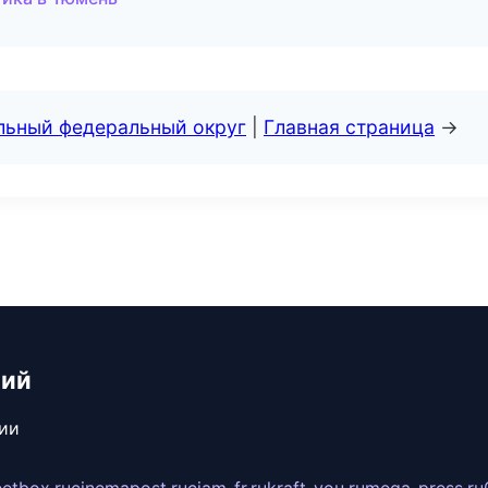
альный федеральный округ
|
Главная страница
→
ний
сии