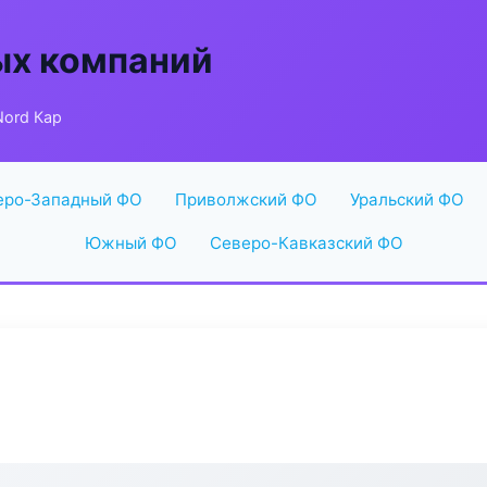
ых компаний
Nord Кар
еро-Западный ФО
Приволжский ФО
Уральский ФО
Южный ФО
Северо-Кавказский ФО