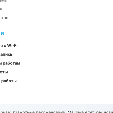
темы
я
нтов
ми
 с Wi‑Fi
запись
м работам
меты
е работы
окам, грамотные рекомендации. Машина едет как нова