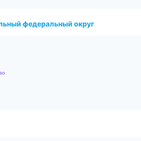
альный федеральный округ
во