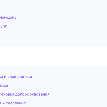
-на-Дону
бург
ка и электроника
еска
тановка допоборудования
я и сцепление