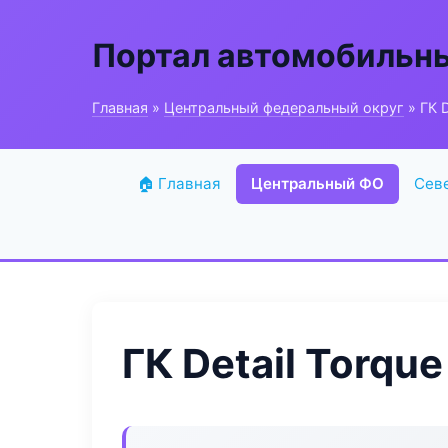
Портал автомобильн
Главная
»
Центральный федеральный округ
» ГК D
🏠 Главная
Центральный ФО
Сев
ГК Detail Torque