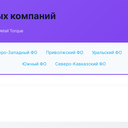
ых компаний
etail Torque
еро-Западный ФО
Приволжский ФО
Уральский ФО
Южный ФО
Северо-Кавказский ФО