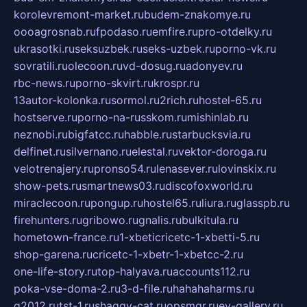
korolevremont-market.ru
budem-znakomye.ru
oooagrosnab.ru
fpodaso.ru
emfire.ru
pro-otdelky.ru
ukrasotki.ru
seksuzbek.ru
seks-uzbek.ru
porno-vk.ru
sovratili.ru
olecoon.ru
vd-dosug.ru
adonyev.ru
rbc-news.ru
porno-skvirt.ru
krospr.ru
13autor-kolonka.ru
sormol.ru
2rich.ru
hostel-65.ru
hostserve.ru
porno-na-russkom.ru
mishinlab.ru
neznobi.ru
bigfatcc.ru
habble.ru
starbucksvia.ru
delfinet.ru
silvernano.ru
elestal.ru
vektor-doroga.ru
velotrenajery.ru
pronso54.ru
lenasever.ru
lovinskix.ru
show-pets.ru
smartnews03.ru
discofoxworld.ru
miraclecoon.ru
pongup.ru
hostel65.ru
liura.ru
glasspb.ru
firehunters.ru
gribowo.ru
gnalis.ru
bulkitula.ru
hometown-france.ru
1-xbeticricetc-1-xbetti-5.ru
shop-garena.ru
cricetc-1-xbetr-1-xbetcc-2.ru
one-life-story.ru
top-halyava.ru
accounts112.ru
poka-vse-doma-2.ru
3-d-file.ru
hahahaharms.ru
g2012.ru
tst-1.ru
shaggy-cat.ru
opsmgr.ru
ev-gallery.ru