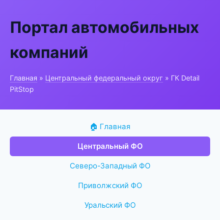
Портал автомобильных
компаний
Главная
»
Центральный федеральный округ
» ГК Detail
PitStop
🏠 Главная
Центральный ФО
Северо-Западный ФО
Приволжский ФО
Уральский ФО