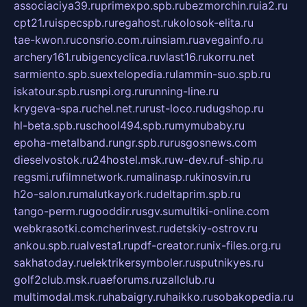
associaciya39.ru
primexpo.spb.ru
bezmorchin.ru
ia2.ru
cpt21.ru
ispecspb.ru
regahost.ru
kolosok-elita.ru
tae-kwon.ru
consrio.com.ru
insiam.ru
avegainfo.ru
archery161.ru
bigencyclica.ru
vlast16.ru
korru.net
sarmiento.spb.su
extelopedia.ru
lammin-suo.spb.ru
iskatour.spb.ru
snpi.org.ru
running-line.ru
krygeva-spa.ru
chel.net.ru
rust-loco.ru
dugshop.ru
hl-beta.spb.ru
school494.spb.ru
mymubaby.ru
epoha-metalband.ru
ngr.spb.ru
rusgosnews.com
dieselvostok.ru
24hostel.msk.ru
w-dev.ru
f-ship.ru
regsmi.ru
filmnetwork.ru
malinasp.ru
kinosvin.ru
h2o-salon.ru
malutkayork.ru
deltaprim.spb.ru
tango-perm.ru
gooddir.ru
sgv.su
multiki-online.com
webkrasotki.com
cherinvest.ru
detskiy-ostrov.ru
ankou.spb.ru
alvesta1.ru
pdf-creator.ru
nix-files.org.ru
sakhatoday.ru
elektrikersymboler.ru
sputnikyes.ru
golf2club.msk.ru
aeforums.ru
zallclub.ru
multimodal.msk.ru
habaigry.ru
haikko.ru
sobakopedia.ru