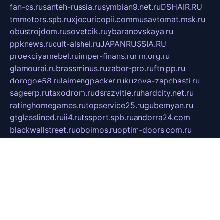
fan-cs.ru
santeh-russia.ru
symbian9.net.ru
DSHAIR.RU
tmmotors.spb.ru
xjocuricopii.com
musavtomat.msk.ru
obustrojdom.ru
sovetcik.ru
ybaranovskaya.ru
ppknews.ru
cult-alshei.ru
JAPANRUSSIA.RU
proekciyamebel.ru
imper-finans.ru
rim.org.ru
glamourai.ru
brassminus.ru
zabor-pro.ru
ftn.pp.ru
dorogoe58.ru
laimengpacker.ru
kuzova-zapchasti.ru
sageerp.ru
taxodrom.ru
dsrazvitie.ru
hardcity.net.ru
ratinghomegames.ru
topservice25.ru
gubernyan.ru
gtglasslined.ru
ii4.ru
tssport.spb.ru
andorra24.com
blackwallstreet.ru
oboimos.ru
optim-doors.com.ru
ikuch.ru
nycr.org.ru
npa21.ru
vremya-ch.spb.ru
desert000.ru
ivtorgi.ru
ifiori.ru
catalog-statei.ru
dcv.org.ru
spetsmaster174.ru
ipkameryhiseeu.ru
dum26.ru
ruspol.spb.ru
fr-opendp.ru
kam-solnyshko.ru
cheyenne-arapaho.ru
sevzapmetal.spb.ru
ted-lapidus.spb.ru
parasite-eliminator.ru
sigma-complete.ru
modernworld.ru
dama-moda.ru