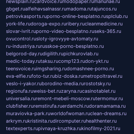
newsplain.ru
cardvoice.ru
modopaper.ru
manunae.ru
gbget.ru
alfeihavsalnassr.ru
madoma.ru
tajuncos.ru
petrovkasports.ru
porno-online-besplatno.ru
splclub.ru
york-life.ru
doroga-expo.ru
ribery.ru
cleanmedicine.ru
slovar-ivrit.ru
porno-video-besplatno.ru
seks-365.ru
ovucontrol.ru
sloty-igrovyye-avtomaty.ru
ru-industriya.ru
russkoe-porno-besplatno.ru
belgorod-day.ru
digilith.ru
pichkurovlab.ru
medic-today.ru
taksu.ru
comp123.ru
don-ykt.ru
teensvoice.ru
imgsharing.ru
domashnee-porno.ru
eva-elfie.ru
foto-tur.ru
biz-doska.ru
metropoltravel.ru
veslo-i-yakor.ru
borodino-media.ru
rostotsky.ru
regionufa.ru
weiss-bet.ru
zaryna.ru
casinotablet.ru
universalia.ru
remont-mebeli-moscow.ru
termomur.ru
clubfisher.ru
remstirufa.ru
erdamchi.ru
doramamama.ru
muraviovka-park.ru
worldofwoman.ru
clean-dreams.ru
arkrym.ru
kristinita.ru
dircomputer.ru
healthenter.ru
textexperts.ru
pivnaya-kruzhka.ru
kinofilmy-2021.ru