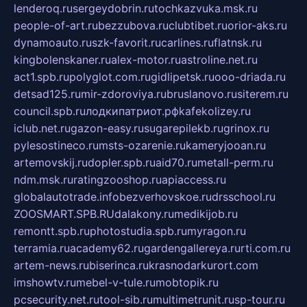
lenderoq.ru
sergeydobrin.ru
tochkazvuka.msk.ru
people-of-art.ru
bezzubova.ru
clubtibet.ru
orior-aks.ru
dynamoauto.ru
szk-favorit.ru
carlines.ru
flatnsk.ru
kingbolenskaner.ru
alex-motor.ru
astroline.net.ru
act1.spb.ru
polyglot.com.ru
gidlipetsk.ru
ooo-driada.ru
detsad125.ru
mir-zdoroviya.ru
bruslanovo.ru
siterem.ru
council.spb.ru
лодкипатриот.рф
kafekolizey.ru
iclub.net.ru
gazon-easy.ru
sugarepilekb.ru
grinox.ru
pylesostineco.ru
msts-ozarenie.ru
kameryjooan.ru
artemovskij.ru
dopler.spb.ru
aid70.ru
metall-perm.ru
ndm.msk.ru
ratingzooshop.ru
apiaccess.ru
globalautotrade.info
bezverhovskoe.ru
drsschool.ru
ZOOSMART.SPB.RU
dalakony.ru
medikijob.ru
remontt.spb.ru
photostudia.spb.ru
myragon.ru
terramia.ru
academy62.ru
gardengallereya.ru
rti.com.ru
artem-news.ru
biserinca.ru
krasnodarkurort.com
imshowtv.ru
mebel-v-tule.ru
mobtopik.ru
pcsecurity.net.ru
tool-sib.ru
multimetrunit.ru
sp-tour.ru