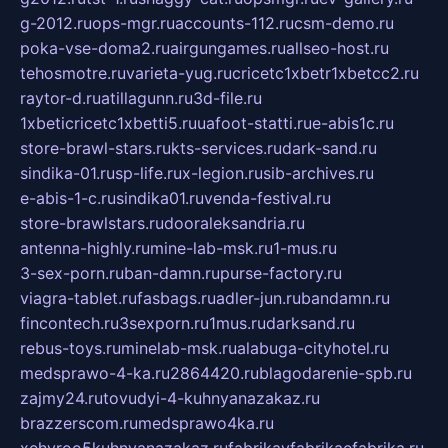
g-2012.ru
ops-mgr.ru
accounts-112.ru
csm-demo.ru
poka-vse-doma2.ru
airgungames.ru
allseo-host.ru
tehosmotre.ru
varieta-yug.ru
cricetc1xbetr1xbetcc2.ru
raytor-d.ru
atillagunn.ru
3d-file.ru
1xbeticricetc1xbetti5.ru
uafoot-statti.ru
e-abis1c.ru
store-brawl-stars.ru
kts-services.ru
dark-sand.ru
sindika-01.ru
sp-life.ru
x-legion.ru
sib-archives.ru
e-abis-1-c.ru
sindika01.ru
venda-festival.ru
store-brawlstars.ru
dooraleksandria.ru
antenna-highly.ru
mine-lab-msk.ru
1-mus.ru
3-sex-porn.ru
ban-damn.ru
purse-factory.ru
viagra-tablet.ru
fasbags.ru
adler-jun.ru
bandamn.ru
fincontech.ru
3sexporn.ru
1mus.ru
darksand.ru
rebus-toys.ru
minelab-msk.ru
alabuga-cityhotel.ru
medsprawo-4-ka.ru
2864420.ru
blagodarenie-spb.ru
zajmy24.ru
tovudyi-4-kuhnyanazakaz.ru
brazzerscom.ru
medsprawo4ka.ru