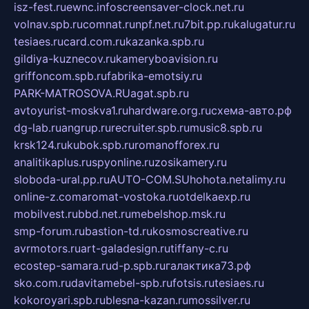
isz-fest.ru
ewnc.info
screensaver-clock.net.ru
volnav.spb.ru
comnat.ru
npf.net.ru
7bit.pp.ru
kalugatur.ru
tesiaes.ru
card.com.ru
kazanka.spb.ru
gildiya-kuznecov.ru
kameryboavision.ru
griffoncom.spb.ru
fabrika-emotsiy.ru
PARK-MATROSOVA.RU
agat.spb.ru
avtoyurist-moskva1.ru
hardware.org.ru
схема-авто.рф
dg-lab.ru
angrup.ru
recruiter.spb.ru
music8.spb.ru
krsk124.ru
kubok.spb.ru
romanofforex.ru
analitikaplus.ru
spyonline.ru
zosikamery.ru
sloboda-ural.pp.ru
AUTO-COM.SU
hohota.net
alimy.ru
online-z.com
aromat-vostoka.ru
otdelkaexp.ru
mobilvest.ru
bbd.net.ru
mebelshop.msk.ru
smp-forum.ru
bastion-td.ru
kosmoscreative.ru
avrmotors.ru
art-galadesign.ru
tiffany-c.ru
ecostep-samara.ru
d-p.spb.ru
галактика73.рф
sko.com.ru
davitamebel-spb.ru
fotsis.ru
tesiaes.ru
kokoroyari.spb.ru
blesna-kazan.ru
mossilver.ru