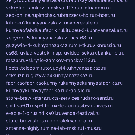
xehyroo5kuhnyanazakaz.ru
fabrikayfabrikaefabrika.ru
vskrytie-zamkov-moskva-113.ru
biletnadom.ru
zed-online.ru
pimchax.ru
brazzers-hd.ru
z-host.ru
kitubeu2kuhnyanazakaz.ru
naperekate.ru
kuhnyaofabrikaufabrik.ru
kitubeu-2-kuhnyanazakaz.ru
xehyroo-5-kuhnyanazakaz.ru
cs-68.ru
guzywia-4-kuhnyanazakaz.ru
mir-tk.ru
vlknrussia.ru
cs68.ru
vladivostok-map.ru
video-seks.ru
bankaribi.ru
raszar.ru
vskrytie-zamkov-moskva113.ru
lipetsktelecom.ru
tovudyi4kuhnyanazakaz.ru
seksuzb.ru
guzywia4kuhnyanazakaz.ru
fabrikaofabrikaokuhny.ru
kuhnyaekuhnyaafabrika.ru
kuhnyaykuhnyayfabrika.ru
e-abis1c.ru
store-brawl-stars.ru
kts-services.ru
dark-sand.ru
sindika-01.ru
sp-life.ru
x-legion.ru
sib-archives.ru
e-abis-1-c.ru
sindika01.ru
venda-festival.ru
store-brawlstars.ru
dooraleksandria.ru
antenna-highly.ru
mine-lab-msk.ru
1-mus.ru