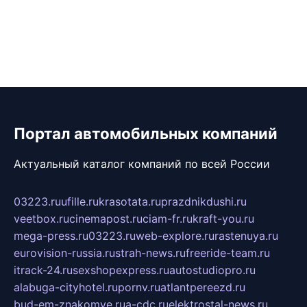
Портал автомобильных компаний
Актуальный каталог компаний по всей России
03223.ru
ufille.ru
krasotata.ru
prazdnikdushi.ru
veetbox.ru
cinemapost.ru
ciam-fr.ru
kraft-you.ru
mega-press.ru
03223.ru
web-explore.ru
rastenuya.ru
eurovision-russia.ru
strah-news.ru
freeride-team.ru
itrack-24.ru
sexshopexpress.ru
autostudiopro.ru
alabuga-cityhotel.ru
pornv.ru
atlantpereezd.ru
bud-em-znakomye.ru
a-cdc.ru
elektrostal-news.ru