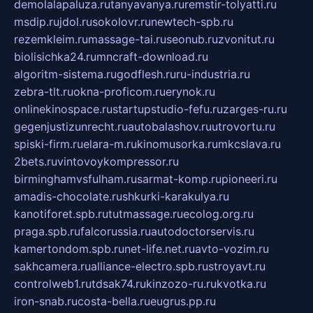
demolalapaluza.ru
tanyavanya.ru
remstir-tolyatti.ru
msdip.ru
jdol.ru
sokolovr.ru
newtech-spb.ru
rezemkleim.ru
massage-tai.ru
seonub.ru
zvonitut.ru
biolisichka24.ru
mncraft-download.ru
algoritm-sistema.ru
godflesh.ru
ru-industria.ru
zebra-tlt.ru
okna-proficom.ru
erynok.ru
onlinekinospace.ru
startupstudio-fefu.ru
zarges-ru.ru
gegenjustizunrecht.ru
autobalashov.ru
utrovortu.ru
spiski-firm.ru
elara-m.ru
kinomusorka.ru
mkcslava.ru
2bets.ru
vintovoykompressor.ru
birminghamvsfulham.ru
sarmat-komp.ru
pioneeri.ru
amadis-chocolate.ru
shkurki-karakulya.ru
kanotiforet.spb.ru
tutmassage.ru
ecolog.org.ru
praga.spb.ru
falcorussia.ru
autodoctorservis.ru
kamertondom.spb.ru
net-life.net.ru
avto-vozim.ru
sakhcamera.ru
alliance-electro.spb.ru
stroyavt.ru
controlweb1.ru
tdsak74.ru
kinzozo-ru.ru
kvotka.ru
iron-snab.ru
costa-bella.ru
eugrus.pp.ru