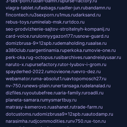
3-sex-porn.ru
ban-damn.ru
purse-factory.ru
viagra-tablet.ru
fasbags.ru
adler-jun.ru
bandamn.ru
fincontech.ru
3sexporn.ru
1mus.ru
darksand.ru
rebus-toys.ru
minelab-msk.ru
rtdco.ru
seo-prodvizhenie-sajtov-stroitelnyh-kompanij.ru
card-voice.ru
rulonnyygazon177.ru
snow-guard.ru
domizbrusa-9x12spb.ru
demaholding.ru
aalse.ru
a380club.ru
argentinamia.ru
perkoka.ru
movie-one.ru
perk-oka.ru
g-octopus.ru
sibarchives.ru
andreislyusar.ru
naruto-x.ru
pursefactory.ru
tor-lyubov-i-grom.ru
spayderhed-2022.ru
movieone.ru
evro-dez.ru
webamator.ru
ma-absolut1.ru
avtopomosch27.ru
nv-750.ru
news-plain.ru
nertansaga.ru
delanalad.ru
dizfiles.ru
youtubefree.ru
aria-family.ru
roadli.ru
planeta-samara.ru
mysmartbuy.ru
matrasy-kemerovo.ru
ashanet.ru
trade-farm.ru
dotcustoms.ru
domizbrusa9x12spb.ru
autodamp.ru
narasimha.ru
djcommodities.ru
nv750.ru
x-ton.ru